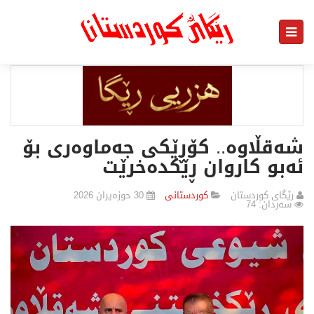
شەقڵاوە.. کۆڕێکی جەماوەری بۆ
ئەبو کاروان ڕێکدەخرێت
رێگای كوردستان
كوردستانی
30 حوزەیران 2026
سەردان: 74