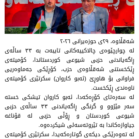
​شەقڵاوە، ٢٩ی حوزەیرانی ٢٠٢٦
له‌ چوارچێوه‌ی چالاكییه‌كانی تایبەت بە ٣٣ ساڵەی
ڕاگه‌یاندنی حزبی شیوعی كوردستاندا، كۆمیته‌ی
ڕێكخستنی شەقڵاوەی حزب، كۆڕێكی جه‌ماوه‌ریی
فراوانی بۆ هاوڕێ (ئه‌بو كاروان) سكرتێری كۆمیته‌ی
ناوه‌ندی ڕێكخست.
​له‌ سه‌ره‌تای كۆڕه‌كه‌دا، ئه‌بو كاروان تیشكی خسته‌
سه‌ر مێژوو و گرنگی ڕاگه‌یاندنی ٣٣ ساڵەی حزبی
شیوعی كوردستان و ڕۆڵی حزبی لە قۆناغە
جیاوازەکاندا بە تێروتەسەلی شیکردەوە.
​له‌ ته‌وه‌رێكی دیكه‌ی گوتارەکەیدا، سكرتێری كۆمیته‌ی