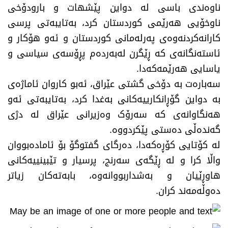
ناوه‌ندی باسی لە دواین پێشهات و بارودۆخی
ناوخۆیی هه‌رێمی كوردستان كرد، بەتایبەتی پرسی
كارانه‌كردنه‌وه‌ی په‌رله‌مانی كوردستان و ئه‌و هۆكار و
ئاستەنگانەی كه‌ ڕێگرن لەبەردەم پڕۆسەی سیاسی و
یاسایی هەرێمەکەدا.
​سەبارەت بە دۆخی گشتی عێراق، ئەبو کاروان ئاماژەی
بە دواین گۆڕانکارییەکانی بەغدا کرد، بەتایبەتی ئەو
هەنگاوانەی کە سەرۆک وەزیرانی عێراق لە دژی
گەندەڵی دەستی پێکردووە.
​له‌ كۆتایی كۆڕه‌كه‌دا، دەرگای گفتوگۆ بۆ ئامادەبووان
واڵا كرا و لە ڕێگەی سەرنج، پرسیار و تێبینییەکانی
هاوڕێیان و بەشداربووانەوە، بابەتەکان زیاتر
دەوڵەمەند کران.