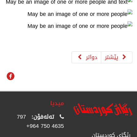
پێشتر
دواتر
میدیا
تەلەفۆن:
797
4635 750 964+
رێگای كوردستان