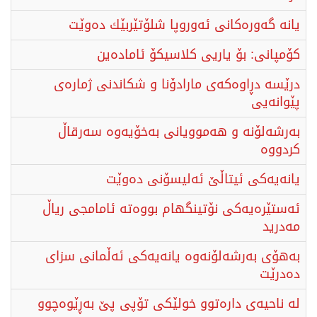
یانە گەورەكانی ئەوروپا شلۆتێربێك دەوێت
كۆمپانی: بۆ یاریی كلاسیكۆ ئامادەین
درێسە دڕاوەکەی مارادۆنا و شکاندنى ژمارەى
پێوانەیی
بەرشەلۆنە و هەموویانی بەخۆیەوە سەرقاڵ
کردووە
یانەیەكی ئیتاڵێ‌ ئەلیسۆنی دەوێت
ئەستێرەیەكی نۆتینگهام بووەتە ئامامجی ریاڵ
مەدرید
بەهۆی بەرشەلۆنەوە یانەیەكی ئەڵمانی سزای
دەدرێت
لە ناحیەی دارەتوو خولێکی تۆپی پێ بەڕێوەچوو