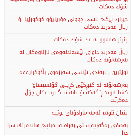
شۆك دەكات
جیرارد پیکێ باسی چوونی مۆرینیۆو كوكورێیا بۆ
ریال مەدرید دەكات
پێرێز هەموو لایەك شۆك دەكات
ریاڵ مەدرید داوای لێسەندنەوەی نازناوەکان لە
بەرشەلۆنە دەکات
نوێترین ریزبەندی تێنسی سەرزەوی بڵاوکرایەوە
بەرشەلۆنە لە کێبڕکێی کڕینی 'کۆنسیساو'
کشایەوە؛ ڕێگەکە بۆ یانە ئینگلیزییەکان چۆڵ
دەکرێت
پێیان گوتم ئەمە مارادۆنای نوێیە
بەهۆی رەگەزپەرستی بەرامبەر مباپێ هاندەرێك سزا
درا