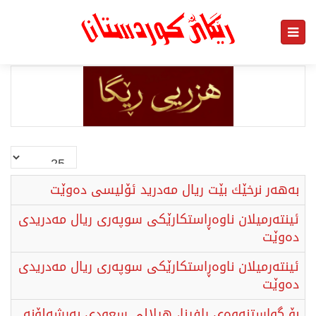
نمایش
#
بەهەر نرخێك بێت ریال مەدرید ئۆلیسی دەوێت
ئینتەرمیلان ناوەڕاستكارێكی سوپەری ریال مەدریدی
دەوێت
ئینتەرمیلان ناوەڕاستكارێكی سوپەری ریال مەدریدی
دەوێت
بۆ گواستنەوەی رافینا، هیلالی سعودی بەرشەلۆنە