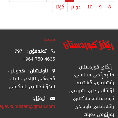
8
9
10
دواتر
كۆتا
میدیا
تەلەفۆن:
797
4635 750 964+
رێگای كوردستان
ناونیشان:
هەولێر -
ماڵپەڕێكی سیاسی،
گەرەکی ئازادی - نزیك
رۆشنبیری، گشتییە
نەخۆشخانەی نانەکەلی
ئۆرگانی حزبی شیوعی
ئیمێل:
كوردستانە، مەكتەبی
regaykurdistan@gmail.com
راگەیاندنی ناوەندی
بەڕێوەی دەبات