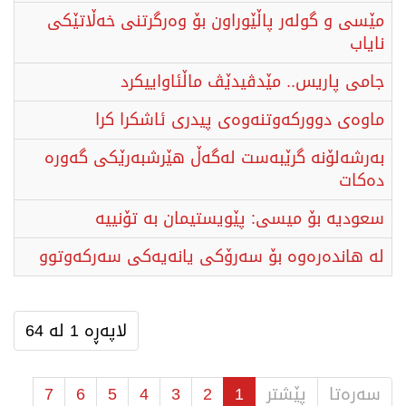
مێسی و گولەر پاڵێوراون بۆ وەرگرتنی خەڵاتێكی
نایاب
جامی پاریس.. مێدڤیدێڤ ماڵئاواییكرد
ماوەی دووركەوتنەوەی پیدری ئاشكرا كرا
بەرشەلۆنە گرێبەست لەگەڵ هێرشبەرێكی گەورە
دەكات
سعودیە بۆ میسی: پێویستیمان بە تۆنییە
لە هاندەرەوە بۆ سەرۆكی یانەیەكی سەركەوتوو
لاپەڕە 1 لە 64
سەرەتا
پێشتر
1
2
3
4
5
6
7