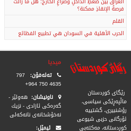
العراق بينَ ضغطِ الداخلِ وصراعِ الخارج: هلْ ما زالتْ
فرصةُ الإنقاذِ ممكنة؟
القلم
الحرب الأهلية في السودان هي تطبيع الفظائع
میدیا
تەلەفۆن:
797
4635 750 964+
رێگای كوردستان
ناونیشان:
هەولێر -
ماڵپەڕێكی سیاسی،
گەرەکی ئازادی - نزیك
رۆشنبیری، گشتییە
نەخۆشخانەی نانەکەلی
ئۆرگانی حزبی شیوعی
ئیمێل:
كوردستانە، مەكتەبی