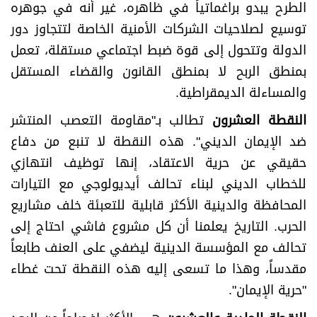
الطرح يبدو براغماتياً في ظاهره، غير أنه في جوهره
توسيع لصلاحيات الشركات الأمنية الخاصة لتتجاوز دور
الدولة وتتحول إلى قوة ضبط اجتماعي مستقلة، تعمل
بمنطق الربح لا بمنطق القانون والقضاء المستقل
والمساءلة الديمقراطية.
النقطة العشرون
تطالب بـ"مقاومة التعصب المنتشر
ضد الإيمان الديني". هذه النقطة لا تنبع من دفاع
حقيقي عن حرية الاعتقاد، إنها توظيف انتهازي
للخطاب الديني لبناء تحالف أيديولوجي مع التيارات
المحافظة والدينية الأكثر قابلية للتعبئة خلف مشاريع
الحرب. التاريخ يعلمنا أن كل مشروع فاشي احتاج إلى
تحالف مع المؤسسة الدينية ليضفي على العنف طابعاً
مقدساً، وهذا ما تسعى إليه هذه النقطة تحت غطاء
"حرية الإيمان".