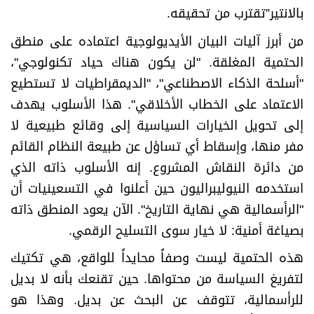
بالانتير”تقترب من تحقيقه.
من أبرز آليات البيان الأيديولوجية اعتماده على منطق
الحتمية المغلقة. "لن يكون هناك حياد تكنولوجي"،
"أسلحة الذكاء الاصطناعي"، "الديمقراطيات لا تستطيع
الاعتماد على الخطاب الأخلاقي". هذا الأسلوب يهدف
إلى تحويل الخيارات السياسية إلى وقائع طبيعية لا
مفر منها، وإسقاط أي تساؤل عن طبيعة النظام القائم
من دائرة النقاش المشروع. إنه الأسلوب ذاته الذي
استخدمه النيوليبراليون حين أعلنوا في التسعينيات أن
"الرأسمالية هي نهاية التاريخ". الآن يعود المنطق ذاته
بصياغة أمنية: لا خيار سوى التسليح الرقمي.
هذه الحتمية ليست وصفاً محايداً للواقع، هي تكتيك
لتفريغ السياسة من محتواها. حين تقنعك بأنه لا بديل
للرأسمالية، تتوقف عن البحث عن بديل. وهذا هو