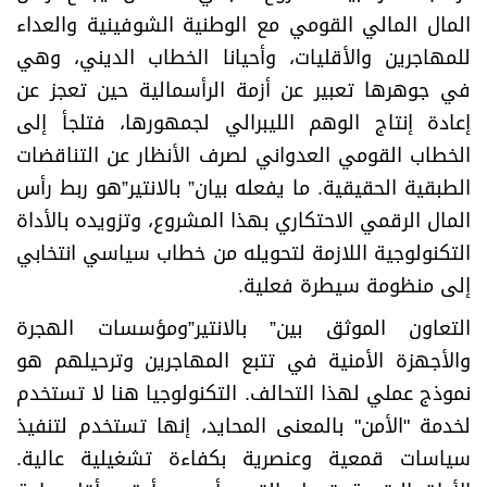
المال المالي القومي مع الوطنية الشوفينية والعداء
للمهاجرين والأقليات، وأحيانا الخطاب الديني، وهي
في جوهرها تعبير عن أزمة الرأسمالية حين تعجز عن
إعادة إنتاج الوهم الليبرالي لجمهورها، فتلجأ إلى
الخطاب القومي العدواني لصرف الأنظار عن التناقضات
الطبقية الحقيقية. ما يفعله بيان” بالانتير”هو ربط رأس
المال الرقمي الاحتكاري بهذا المشروع، وتزويده بالأداة
التكنولوجية اللازمة لتحويله من خطاب سياسي انتخابي
إلى منظومة سيطرة فعلية.
التعاون الموثق بين” بالانتير”ومؤسسات الهجرة
والأجهزة الأمنية في تتبع المهاجرين وترحيلهم هو
نموذج عملي لهذا التحالف. التكنولوجيا هنا لا تستخدم
لخدمة "الأمن" بالمعنى المحايد، إنها تستخدم لتنفيذ
سياسات قمعية وعنصرية بكفاءة تشغيلية عالية.