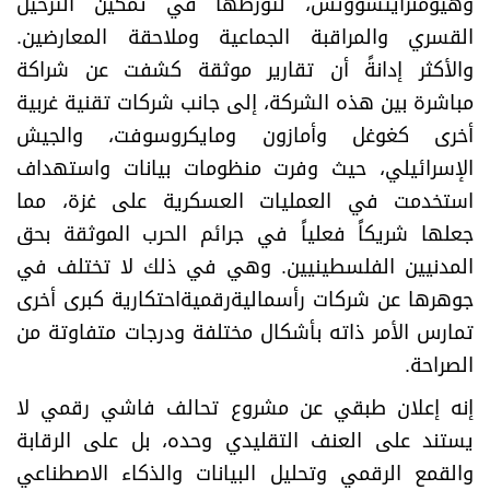
وهيومنرايتسووتش، لتورطها في تمكين الترحيل
القسري والمراقبة الجماعية وملاحقة المعارضين.
والأكثر إدانةً أن تقارير موثقة كشفت عن شراكة
مباشرة بين هذه الشركة، إلى جانب شركات تقنية غربية
أخرى كغوغل وأمازون ومايكروسوفت، والجيش
الإسرائيلي، حيث وفرت منظومات بيانات واستهداف
استخدمت في العمليات العسكرية على غزة، مما
جعلها شريكاً فعلياً في جرائم الحرب الموثقة بحق
المدنيين الفلسطينيين. وهي في ذلك لا تختلف في
جوهرها عن شركات رأسماليةرقميةاحتكارية كبرى أخرى
تمارس الأمر ذاته بأشكال مختلفة ودرجات متفاوتة من
الصراحة.
إنه إعلان طبقي عن مشروع تحالف فاشي رقمي لا
يستند على العنف التقليدي وحده، بل على الرقابة
والقمع الرقمي وتحليل البيانات والذكاء الاصطناعي