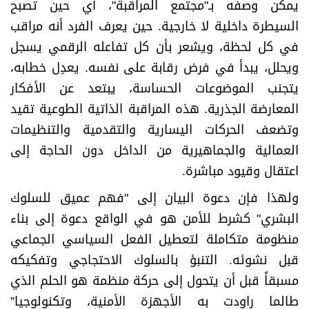
يمكن وصفه بـ"مجتمع المراقبة"، أي حين تصبح
السيطرة داخلية لا خارجية. حين يعرف الفرد أنه مراقب
في كل لحظة، ويشعر بأن كل تفاعله الرقمي يسجل
ويحلل، يبدأ في فرض رقابة على نفسه. يعدِل خطابه،
يتجنب الموضوعات الحساسة، يبتعد عن الأفكار
المعارضة الجذرية. هذه المراقبة الذاتية الطوعية تقيد
وتضعف الحركات اليسارية والتقدمية والتنظيمات
العمالية والجماهيرية من الداخل دون الحاجة إلى
اعتقال وقيود مباشرة.
ولهذا فإن دعوة البيان إلى "فهم عميق للسلوك
البشري" كشرط للأمن هو في الواقع دعوة إلى بناء
منظومة متكاملة لتعطيل الفعل السياسي الجماعي
قبل نشوئه. التنبؤ بالسلوك الاحتجاجي وتفكيكه
مسبقاً قبل أن يتحول إلى حركة منظمة هو الحلم الذي
طالما راودت به الأجهزة الأمنية، وتكنولوجيا”