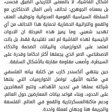
أشكال الفاشية، لا بالمعنى التاريخي الضيق فحسب،
بل بمعناه الجوهري: تحالف رأس المال الاحتكاري مع
السلطة السياسية القومية العدوانية وتوظيف العنف
والقمع والتراتبية الحضارية لحماية هذا التحالف من أي
تهديد شعبي. وما يميز هذه المرحلة ان الادوات
الرئيسية لهذه الفاشية لم تعد تقليدية فقط، بل باتت
تعتمد على الخوارزميات والبيانات الضخمة والذكاء
الاصطناعي، الامر الذي يجعلها أكثر احكاما وقدرة على
السيطرة، وأصعب مقاومة مقارنة بالأشكال السابقة.
حين ينتهي ألكسندر كارب من كتابة بيانه الفلسفي
في مكتبه الأنيق، تواصل الخوارزميات التي بنتها
شركته عملها في تحديد الأهداف، وتتبع المهاجرين
على الحدود، وبناء قواعد بيانات المعارضين حول العالم،
ودعم ماكنةالعسكرتارية والقمع في العالم. الفلسفة
والجريمة هنا وجهان لعملة واحدة.