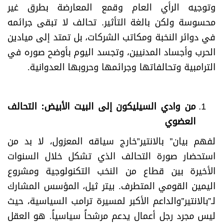
وتوجيه الرأي العام وقمع المعارضة بطرق غير
محسوسة ولكن بالغة التأثير. تحالف لا تبقى جرائمه
في دوائر النخبة ومكاتب الشركات، بل تمتد إلى ميادين
الحرب وأجساد المدنيين، وتجسد اليوم بأوضح صوره في
الترامبية وتحالفاتها وجرائمها وحروبها العدوانية.
من وادي السيليكون إلى البيت الأبيض: التحالف
العضوي
لفهم بيان” بالانتير”خارج سياقه المعزول، لا بد من
استحضار صورة التحالف الذي تشكل خلال السنوات
الأخيرة بين قطاع من النخب التكنولوجية ومشروع
اليمين القومي المتطرف. بيتر ثيل، المؤسس المشارك
لـ”بالانتير”والداعم الأكبر لمسيرة ترامب السياسية، حيث
ليس مجرد رجل أعمال يدعم مرشحاً سياسياً. هو العقل