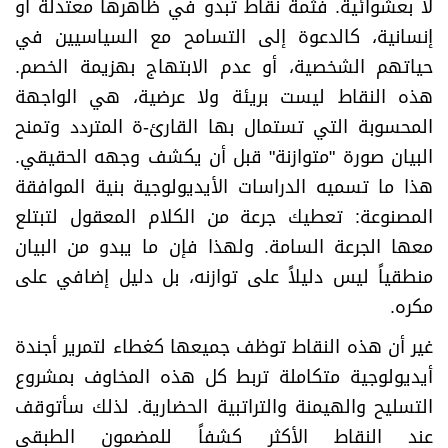
لا بعشوائية. فثمة نقاط تبدو في ظاهرها معتدلة أو
إنسانية، كالدعوة إلى التسامح مع السياسيين في
حياتهم الشخصية، أو عدم الابتهاج بهزيمة الخصم.
هذه النقاط ليست بريئة ولا عرضية، هي الواجهة
المحسوبة التي تستمال بها القارئ-ة المتردد وتمنح
البيان صورة "متوازنة" قبل أن يكشف وجهه الحقيقي.
هذا ما تسميه الدراسات الأيديولوجية بنية الموافقة
المصنوعة: تعطيك جرعة من الكلام المعقول لتبتلع
معها الجرعة السامة. ولهذا فإن ما يبدو من البيان
منطقياً ليس دليلاً على توازنه، بل دليل إضافي على
مكره.
غير أن هذه النقاط توظف جميعها كغطاء لتمرير أجندة
أيديولوجية متكاملة تربط كل هذه المخاوف بمشروع
التسليح والهيمنة والتراتبية الحضارية. لذلك سأتوقف
عند النقاط الأكثر كشفاً للمضمون الطبقي