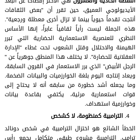
النقطة الحادية والعشرون
هي الأكثر إفصاحاً عن البعد
الأيديولوجي العميق، حين تقرر أن "بعض الثقافات
أنتجت تقدماً حيوياً بينما لا تزال أخرى معطلة ورجعية".
هذه الجملة ليست رأياً ثقافياً عابراً، إنها الأساس
النظري للعنصرية الاستعمارية الحضارية التي تبرر
الهيمنة والاحتلال وقتل الشعوب تحت غطاء "الإدارة
العقلانية للحضارة". لا يختلف هذا المنطق جوهرياً عن "
الرجل الأبيض" الذي برر الاستعمار في القرون السابقة،
ويعاد إنتاجه اليوم بلغة الخوارزميات والبيانات الضخمة.
وما يجعله أشد خطورة من سابقه أنه لا يحتاج إلى
قوات استعمارية مرئية، يكتفي بقاعدة بيانات
وخوارزمية استهداف.
الترامبية كمنظومة، لا كشخص
الخطأ الشائع هو اختزال الترامبية في شخص دونالد
ترامب. الترامبية مشروع طبقي متكامل يجمع رأس