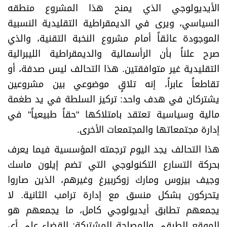
الأيديولوجي الذي يمنح هذا المشروع منطقه
السياسي، ويرى في الديمقراطية التقليدية النسبية
الموجودة عائقاً أمام مشروع النخبة التقنية، والذي
صرح علناً بأن الرأسمالية والديمقراطية الليبرالية
التقليدية غير متوافقتين. هذا التحالف ليس صدفة، أو
تقاطعاً عابراً، إنه تلاقٍ موضوعي بين مشروعين
يشتركان في هدف واحد: تركيز السلطة في يد طغمة
مالية وسياسية تعتقد بامتلاكها "حقاً طبيعياً" في
إدارة مجتمعاتها والمجتمعات الأخرى.
هذا التحالف يجد اليوم ترجمته المؤسسية فيما يعرف
بحركة التسارع التكنولوجي التي تضم إيلون ماسك
وجيف بيزوس ومارك زوكربيرغ وغيرهم، الذين صاروا
يتحركون بشكل منسق مع إدارة ترامب الثانية. لا
يجمعهم تطابق أيديولوجي كامل، ما يجمعهم هو
الموقع الطبقي والمصلحة المشتركة: القضاء على أي