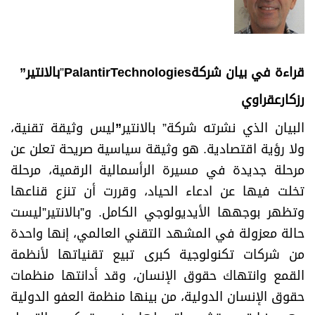
قراءة في بيان شركة
PalantirTechnologies
”
بالانتير
”
رزكارعقراوي
البيان الذي نشرته شركة” بالانتير
”
ليس وثيقة تقنية،
ولا رؤية اقتصادية. هو وثيقة سياسية صريحة تعلن عن
مرحلة جديدة في مسيرة الرأسمالية الرقمية، مرحلة
تخلت فيها عن ادعاء الحياد، وقررت أن تنزع قناعها
وتظهر بوجهها الأيديولوجي الكامل. و
”بالانتير”
ليست
حالة معزولة في المشهد التقني العالمي، إنها واحدة
من شركات تكنولوجية كبرى تبيع تقنياتها لأنظمة
القمع وانتهاك حقوق الإنسان، وقد أدانتها منظمات
حقوق الإنسان الدولية، من بينها منظمة العفو الدولية