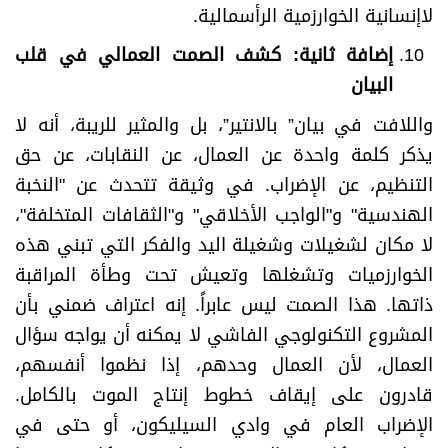
لاإنسانية الخوارزمية الرأسمالية.
إضافة ثانية: كشف الصمت العمالي في قلب
البيان
واللافت في بيان” بالانتير”، بل والمثير للريبة، أنه لا
يذكر كلمة واحدة عن العمال، عن النقابات، عن حق
التنظيم، عن الإضراب. في وثيقة تتحدث عن "النخبة
الهندسية" و"الواجب الأخلاقي" و"الثقافات المتخلفة"،
لا مكان لشغيلات وشغيلة اليد والفكر التي تبني هذه
الخوارزميات وتشغلها وتعيش تحت وطأة المراقبة
ذاتها. هذا الصمت ليس عابراً. إنه اعتراف ضمني بأن
المشروع التكنولوجي الفاشي لا يمكنه أن يواجه سؤال
العمال، لأن العمال وحدهم، إذا نظموا أنفسهم،
قادرون على إيقاف خطوط إنتاج الموت بالكامل.
الإضراب العام في وادي السيليكون، أو حتى في