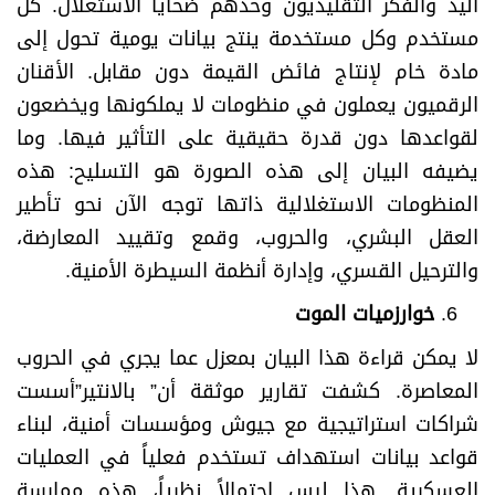
اليد والفكر التقليديون وحدهم ضحايا الاستغلال. كل
مستخدم وكل مستخدمة ينتج بيانات يومية تحول إلى
مادة خام لإنتاج فائض القيمة دون مقابل. الأقنان
الرقميون يعملون في منظومات لا يملكونها ويخضعون
لقواعدها دون قدرة حقيقية على التأثير فيها. وما
يضيفه البيان إلى هذه الصورة هو التسليح: هذه
المنظومات الاستغلالية ذاتها توجه الآن نحو تأطير
العقل البشري، والحروب، وقمع وتقييد المعارضة،
والترحيل القسري، وإدارة أنظمة السيطرة الأمنية.
خوارزميات الموت
لا يمكن قراءة هذا البيان بمعزل عما يجري في الحروب
المعاصرة. كشفت تقارير موثقة أن” بالانتير”أسست
شراكات استراتيجية مع جيوش ومؤسسات أمنية، لبناء
قواعد بيانات استهداف تستخدم فعلياً في العمليات
العسكرية. هذا ليس احتمالاً نظرياً، هذه ممارسة