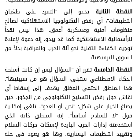
النقطة الثانية
تدعو إلى "التمرد على طغيان
التطبيقات"، أي رفض التكنولوجيا الاستهلاكية لصالح
منظومات أمنية وعسكرية أعمق. هذا ليس نقداً
للرأسمالية الاستهلاكية كما قد يبدو، إنه دعوة لإعادة
توجيه الكفاءة التقنية نحو آلة الحرب والمراقبة بدلاً من
السوق الترفيهية.
النقطة الخامسة
تقرر أن "السؤال ليس إن كانت أسلحة
الذكاء الاصطناعي ستبنى، السؤال هو من سيبنيها".
هذا المنطق الحتمي المغلق يهدف إلى إسقاط أي
نقاش حول رفض التسليح التكنولوجي من الجذور. حين
يصاغ الخيار على شكل: "نحن أو العدو"، تلغى إمكانية
قول "لا للسلاح أساساً". إنه المنطق ذاته الذي
استخدمته إدارات الحرب الباردة لإسكات حركات السلام
وتقييد التنظيمات اليسارية، وها هو يعود في حلة