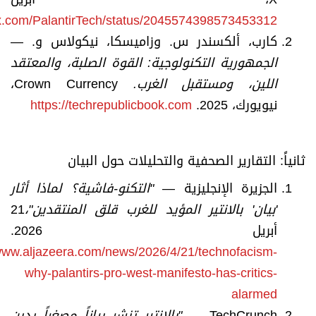
/x.com/PalantirTech/status/2045574398573453312
كارب، ألكسندر س. وزاميسكا، نيكولاس و. —
الجمهورية التكنولوجية: القوة الصلبة، والمعتقد
اللين، ومستقبل الغرب
.
Crown Currency،
نيويورك، 2025.
https://techrepublicbook.com
ثانياً: التقارير الصحفية والتحليلات حول البيان
الجزيرة الإنجليزية —
"
التكنو-فاشية؟ لماذا أثار
'بيان' بالانتير المؤيد للغرب قلق المنتقدين
"
،
21
أبريل 2026.
/www.aljazeera.com/news/2026/4/21/technofacism-
why-palantirs-pro-west-manifesto-has-critics-
alarmed
TechCrunch —
"
بالانتير تنشر بياناً مصغراً يدين