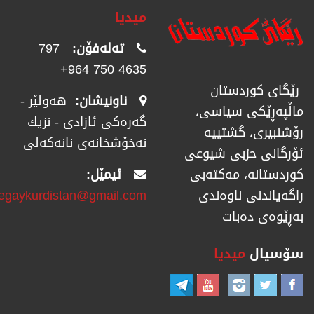
میدیا
تەلەفۆن:
797
4635 750 964+
رێگای كوردستان
ناونیشان:
هەولێر -
ماڵپەڕێكی سیاسی،
گەرەکی ئازادی - نزیك
رۆشنبیری، گشتییە
نەخۆشخانەی نانەکەلی
ئۆرگانی حزبی شیوعی
ئیمێل:
كوردستانە، مەكتەبی
regaykurdistan@gmail.com
راگەیاندنی ناوەندی
بەڕێوەی دەبات
سۆسیال
میدیا