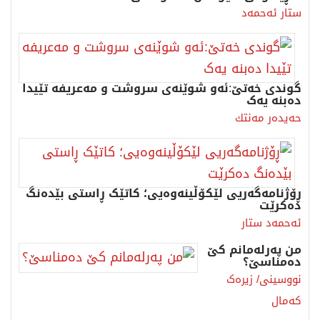
ستار ئەحمەد
گوندی خەتێ:ئەو شوێنەی سروشت و مەعریفە تێیدا
دەبنە یەک
حه‌یده‌ر مه‌نتك
ڕۆژنامەگەریی لێکۆڵینەوەیی؛ کاتێک ڕاستی بێدەنگ
دەکرێت
ئەحمەد ستار
من پەرلەمانم کێ
دەمناسێ؟
نووسینی/ زیرەک
کەمال