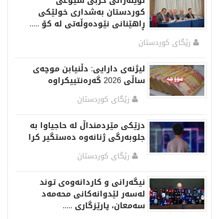
نوێنەرانی حزبی شیوعی
کوردستان بەشداری خولێکی
ڕاهێنانی نێودەوڵەتی لە کۆ .....
رێگای كوردستان
لیژنەی دارایی: دڵنیابن موچەی
ساڵی 2026 گەرەنتییکراوە
رێگای كوردستان
دزێکی مێردمنداڵ لە حاجیاوا بە
جلوبەرگی ژنانەوە دەستگیر کرا
رێگای كوردستان
نیگەرانی و کاردانەوەی توند
لەسەر لێدوانەکانی محەمەد
سەمعان، پارێزگاری .....