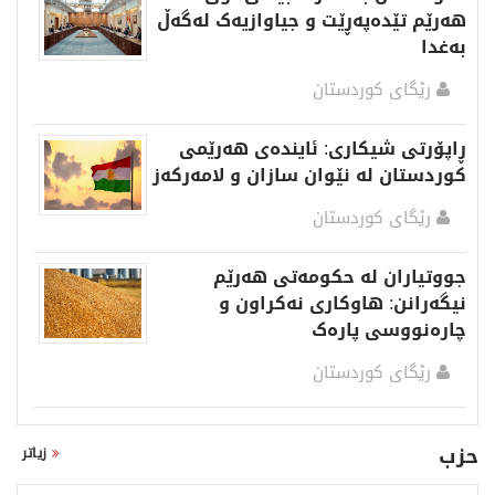
هەرێم تێدەپەڕێت و جیاوازیەک لەگەڵ
بەغدا
رێگای كوردستان
ڕاپۆرتی شیکاری: ئاینده‌ی هه‌رێمی
كوردستان له‌ نێوان سازان و لامه‌ركه‌ز
رێگای كوردستان
جووتیاران لە حکومەتی هەرێم
نیگەرانن: هاوکاری نەکراون و
چارەنووسی پارەک
رێگای كوردستان
حزب
زیاتر