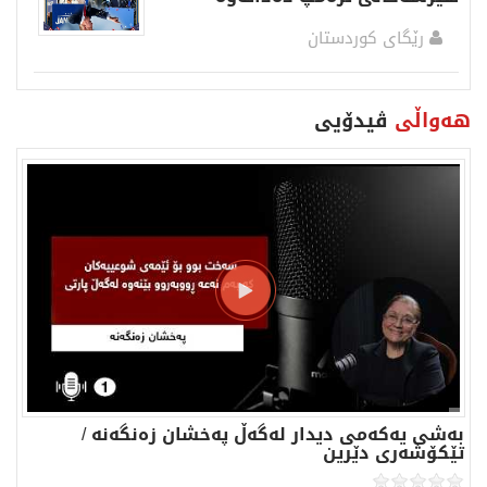
رێگای كوردستان
هەواڵی
ڤیدۆیی
بەشی یەكەمی دیدار لەگەڵ پەخشان زەنگەنە /
تێكۆشەری دێرین