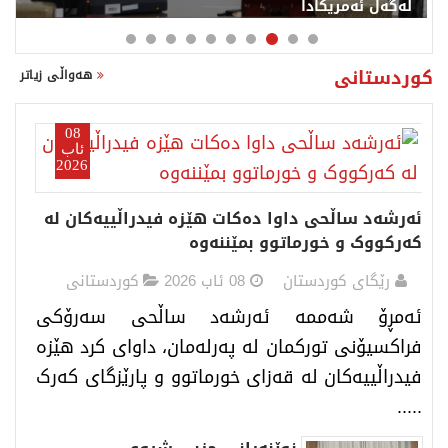
ئاڵوگۆڕ کردووە
09 ئاب 2026
كوردستانی
هەواڵی زیاتر
08
ئاب
2026
ئەرشەد ساڵحی داوا دەکات هێزە فیدراڵییەکان لە
کەرکووک و خورماتوو بمێننەوە
رێگای كوردستان
08 ئاب 2026
كوردستانی
​ ئەمڕۆ شەممە ئەرشەد ساڵحی ​سەرۆکی
فراکسیۆنی تورکمان لە پەرلەمان، داوای کرد هێزە
فیدراڵییەکان لە قەزای خورماتوو و پارێزگای کەرک
.....