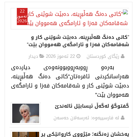
22
تەموز
2026
”کاتی دەنگ ھەڵبڕینە، دەبێت شوێنی کار و
شەقامەکان فەزا و ئارامگەی ھەمووان بێت“
رێگای كوردستان
22 تەموز 2026
دیدار
بەرەو ڕووبەڕووبوونەوەی دیاردەی
هەراسانکردنی ئافرەتان"کاتی دەنگ هەڵبڕینە،
دەبێت شوێنی کار و شەقامەکان فەزا و ئارامگەی
هەمووان بێت"
گفتوگۆ لەگەڵ ئیسابێل ئالەندێ
لە فارسییەوە: ئەرسەلان حەسەن
پەخشان زەنگنە؛ مێژووی کاروانێکی پڕ