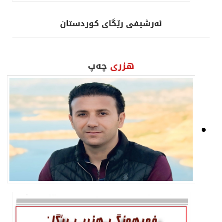
ئەرشیفی رێگای كوردستان
هزری
چەپ