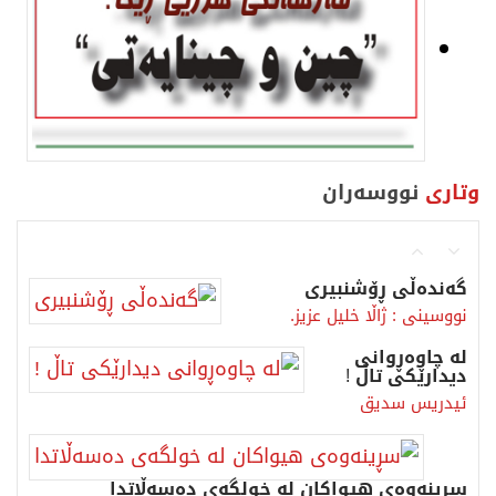
وتاری
نووسەران
گەندەڵی ڕۆشنبیری
نووسینی : ژاڵا خلیل عزیز.
لە چاوەڕوانی
دیدارێکی تاڵ !
ئیدریس سدیق
سڕینەوەی هیواکان لە خولگەی دەسەڵاتدا