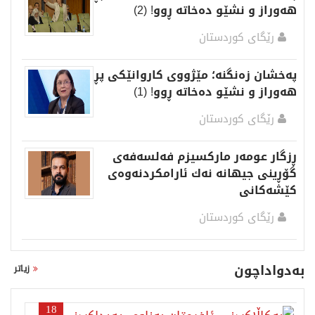
هەوراز و نشێو دەخاتە ڕوو! (2)
رێگای كوردستان
پەخشان زەنگنە؛ مێژووی کاروانێکی پڕ
ھەوراز و نشێو دەخاتە ڕوو! (1)
رێگای كوردستان
ڕزگار عومەر مارکسیزم فەلسەفەی
گۆڕینی جیھانە نەك ئارامکردنەوەی
کێشەکانی
رێگای كوردستان
بەدواداچون
زیاتر
18