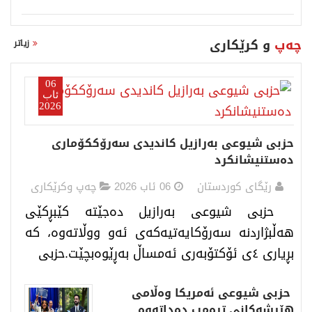
چەپ
و كرێكاری
زیاتر
06
ئاب
2026
حزبی شیوعی بەرازیل کاندیدی سەرۆککۆماری
دەستنیشانکرد
رێگای كوردستان
06 ئاب 2026
چەپ وکرێکاری
حزبی شیوعی بەرازیل دەجێتە کێبڕکێی
هەڵبژاردنە سەرۆکایەتیەکەی ئەو ووڵاتەوە، کە
بڕیاری ٤ی ئۆکتۆبەری ئەمساڵ بەڕێوەبچێت.حزبی
حزبی شیوعی ئەمریکا وەڵامی
هێرشەکانی ترەمپ دەداتەوە