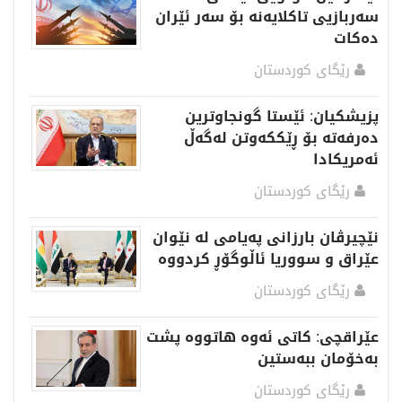
سەربازیی تاكلایەنە بۆ سەر ئێران
دەکات
رێگای كوردستان
پزیشکیان: ئێستا گونجاوترین
دەرفەتە بۆ ڕێککەوتن لەگەڵ
ئەمریکادا
رێگای كوردستان
نێچیرڤان بارزانی پەیامی لە نێوان
عێراق و سووریا ئاڵوگۆڕ کردووە
رێگای كوردستان
عێراقچی: کاتی ئەوە هاتووە پشت
بەخۆمان ببەستین
رێگای كوردستان