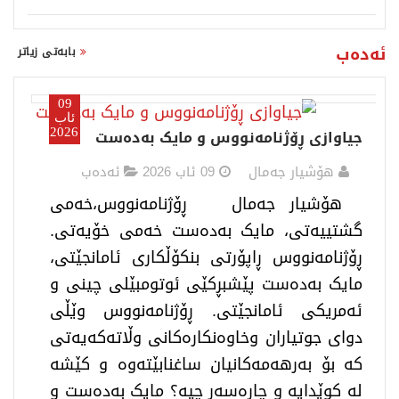
ئەدەب
بابەتی زیاتر
09
ئاب
جیاوازی ڕۆژنامەنووس و مایک بەدەست
2026
هۆشیار جەمال
09 ئاب 2026
ئەدەب
هۆشیار جەمال ڕۆژنامەنووس،خەمی
گشتییەتی، مایک بەدەست خەمی خۆیەتی.
ڕۆژنامەنووس ڕاپۆرتی بنکۆڵکاری ئامانجێتی،
مایک بەدەست پێشبڕکێی ئوتومبێلی چینی و
ئەمریکی ئامانجێتی. ڕۆژنامەنووس وێڵی
دوای جوتیاران وخاوەنکارەکانی وڵاتەکەیەتی
که بۆ بەرهەمەکانیان ساغنابێتەوە و کێشە
له کوێدایە و چارەسەر چیە؟ مایک بەدەست و