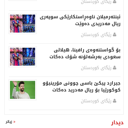
رێگای كوردستان
ئینتەرمیلان ناوەڕاستكارێكی سوپەری
ریال مەدریدی دەوێت
رێگای كوردستان
بۆ گواستنەوەی رافینا، هیلالی
سعودی بەرشەلۆنە شۆك دەكات
رێگای كوردستان
جیرارد پیکێ باسی چوونی مۆرینیۆو
كوكورێیا بۆ ریال مەدرید دەكات
رێگای كوردستان
دیدار
زیاتر