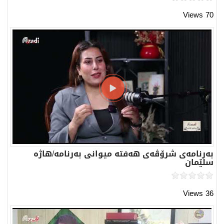
70 Views
بەرنامەی شرۆڤەی هەفتە میوانی بەرنامە/هاژە
سلێمان
36 Views