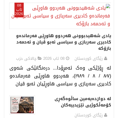
08
ئاب
2026
یادی شەهیدبوونی هەردوو هاوڕێی فەرماندەو
کادیری سەربازی و سیاسی ئەبو ڤیان و ئەحمەد
بازۆکە
رێگای كوردستان
08 ئاب 2026
چالاكی حزب
لە ڕۆژێکی وەک ئەمڕۆدا... درەنگانێکی شەوی
(٧∕٨ / ٨ / ١٩٨٩)، هەردوو هاوڕێی فەرماندەو
کادیری سەربازی و سیاسی هاوڕێیان ئەبو ڤیان
له دوازدەیەمین ساڵوەگەڕی
کۆمەڵکوژیی ئێزیدییەکان
رێگای كوردستان