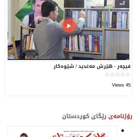
فیچەر - هێرش مەغدید / شێوەكار
45 Views
رۆژنامەی
رێگای كوردستان