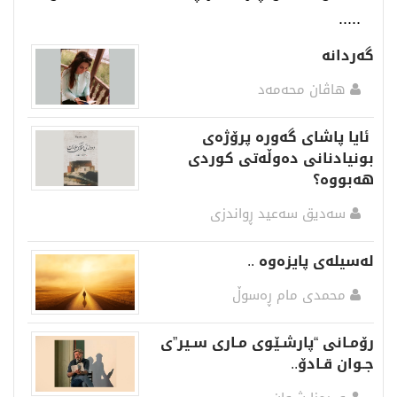
.....
گەردانە
هاڤان محەمەد
ئایا پاشای گەورە پرۆژەی
بونیادنانی دەوڵەتی كوردی
هەبووە؟
سەدیق سەعید ڕواندزی
لەسیلەی پایزەوە ..
محمدی مام ڕەسوڵ
رۆمـانی “پارشـێوی مـاری سـیر”ی
جـوان قـادۆ..