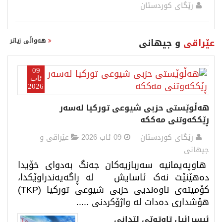
رێگای كوردستان
عێراقی
و جیهانی
هەواڵی زیاتر
09
ئاب
2026
هەڵوێستی حزبی شیوعی تورکیا لەسەر
ڕێککەوتنی مەککە
رێگای كوردستان
09 ئاب 2026
عێراقی و
جیهانی
هاوپەیمانیە سەربازیەکان جەنگ بەدوای خۆیدا
دەهێنێت نەک ئاسایش لە ڕاگەیەندراوێکدا،
کۆمیتەی ​ناوەندیی حزبی شیوعی تورکیا (TKP)
هۆشداری دەدات لە واژۆکردنی .....
ئیسرائیل تاوتوێی لێدانی