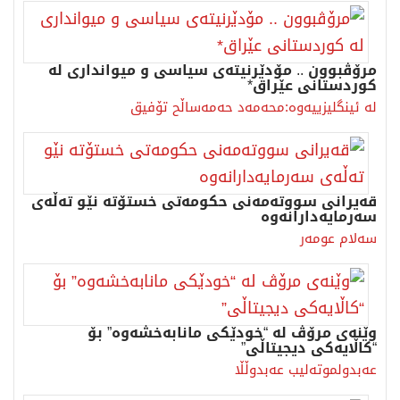
مرۆڤبوون .. مۆدێرنیتەی سیاسی و میوانداری لە
کوردستانی عێراق*
لە ئینگلیزییەوە:محەمەد حەمەساڵح تۆفیق
قەیرانی سووتەمەنی حكومەتی خستۆتە نێو تەڵەی
سەرمایەدارانەوە
سەلام عومەر
وێنەی مرۆڤ لە “خودێکی مانابەخشەوە” بۆ
“کاڵایەکی دیجیتاڵی”
عەبدولموتەلیب عەبدوڵڵا