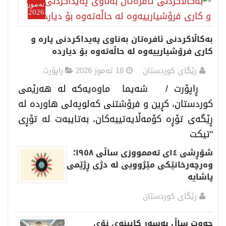
تەموز
2026
بەکاڵاکردنی ئافرەتان بەناوی پەیداکردنی پارە و
کاری فرۆشیارییەوە لە حاڵەتەوە بۆ دیاردە
رێگای كوردستان
18 تەموز 2026
راپۆرت
ڕاپۆرت / شەیما ماوەیەکە لە هەرێمی
کوردستان، کڕین و فرۆشتنی کەلوپەلی هاوردە لە
ڕێگەی تۆڕە کۆمەڵایەتییەکان، بەتایبەت لە تۆڕی
"تیکت
شۆڕشی ١٤ی تەممووزی ساڵی ١٩٥٨؛
وەرچەرخانێکی مێژوویی لە دژی ڕژێمی
پاشایە
رێگای كوردستان
حەوت ساڵ بەسەر کابینەی نۆی