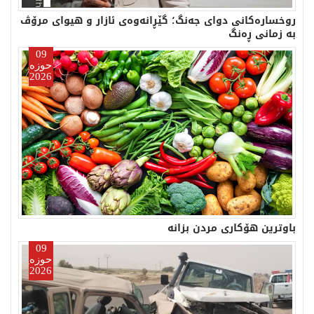
روخسارەکانی دوای جەنگ؛ گێڕانەوەی ئازار و هیوای مرۆڤ
ئایا
بە زمانی ڕەنگ
09
حوزەیران
2026
ئایا
باوترین هۆكاری مردن بزانە
09
حوزەیران
2026