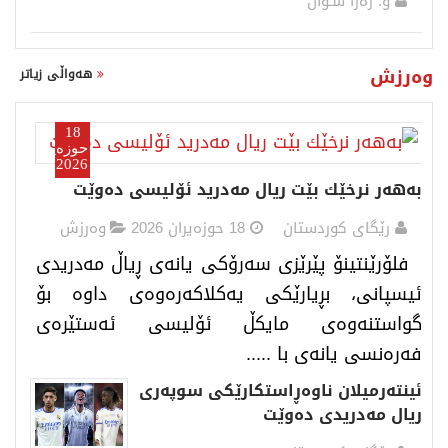
و. رەزا شـوان
وەرزش
هەواڵی زیاتر
18
حوزەیران
2026
بەهەر نرخێك بێت ریال مەدرید ئۆلیسی دەوێت
رێگای كوردستان
18 حوزەیران 2026
وەرزش
فلۆرێنتینۆ پێرێزی سەرۆکی یانەی ڕیاڵ مەدریدی
ئیسپانی، بڕیارێکی یەکلاکەرەوەی داوە بۆ
گواستنەوەی مایکڵ ئۆلیسی ئەستێرەی
فەرەنسی یانەی با .....
ئینتەرمیلان ناوەڕاستكارێكی سوپەری
ریال مەدریدی دەوێت