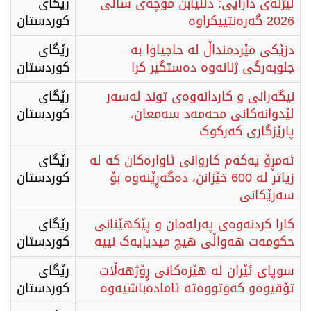
لیژنەی دارایی: دڵنیابن موچەی ساڵی
رێگای
2026 گەرەنتییکراوە
كوردستان
دزێکی مێردمنداڵ لە حاجیاوا بە
رێگای
جلوبەرگی ژنانەوە دەستگیر کرا
كوردستان
نیگەرانی و کاردانەوەی توند لەسەر
رێگای
لێدوانەکانی محەمەد سەمعان،
كوردستان
پارێزگاری کەرکوک
ئەمڕۆ یەکەم کاروانی ئاوارەکان کە لە
رێگای
زیاتر لە 600 خێزانن، دەگەڕێنەوە بۆ
كوردستان
سەرێکانی
کارا کردنەوەی پەرلەمان و پێکهێنانی
رێگای
حکومەت هەواڵی هیچ میدیایەک نییە
كوردستان
سوپای ئێران لە هێزەکانی ڕۆژهەڵات
رێگای
تۆقیوەو کەوتووەتە ئامادەباشیەوە
كوردستان