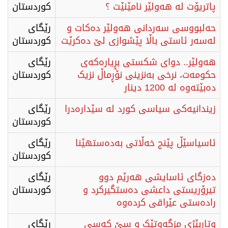
پاتریۆت لە هەولێر نامێنێت ؟
كوردستان
حەلبووسی سەردانی هەولێر دەکات و
رێگای
لەسەر ئاستی باڵا پێشوازی لێ دەکرێت
كوردستان
هەولێر.. دوای شکستی بڕیارەکەی
رێگای
حکومەت، نرخی بەنزینی نۆڕماڵ نزیک
كوردستان
دەبێتەوە لە 1200 دینار
زیندانیەکی سیاسی کورد لە سێدارەدرا
رێگای
كوردستان
ئاسیاسێڵ پێنج خەڵاتی بەدەستهێنا
رێگای
كوردستان
دەزگای ئاسایشی هەرێم دوو
رێگای
تیرۆریستی داعشی دەستگیرکرد و
كوردستان
رادەستی عێراقی کردەوە
وتاربێژی مزگەوتێک و سێ کەسی
رێگای