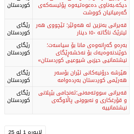
دیکە،بەناوی دەعوەتیەوە پۆلیسەکەی
كوردستان
گەرمیانیان کووشت
قەیرانی بەنزین لە هەولێر؛ تێچووی هەر
رێگای
لیترێک ناگاتە ١٥٠ دینار
كوردستان
بەرەو گەڕانەوەی مانا بۆ سیاسەت؛
رێگای
خوێندنەوەیەك بۆ نەخشەڕێگای
كوردستان
نیشتمانیی حیزبی شیوعیی کوردستان»
هێرشە درۆنیەکانی ئێران بۆسەر
رێگای
هەرێمی کوردستان بەردەوامە
كوردستان
قەیرانی سووتەمەنی؛ئەنجامی بێپلانی
رێگای
و قۆرغكاری و نەبوونی پاڵاوگەی
كوردستان
نیشتمانییە
لاپەڕە 1 لە 25