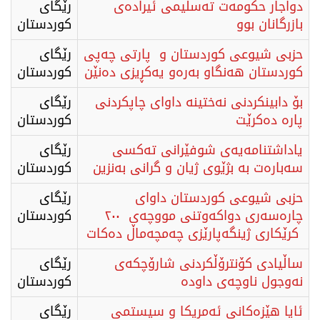
دواجار حكومەت تەسلیمی ئیرادەی
رێگای
بازرگانان بوو
كوردستان
حزبی شیوعی کوردستان و پارتی چەپی
رێگای
کوردستان هەنگاو بەرەو یەکڕیزی دەنێن
كوردستان
بۆ دابینکردنی نەختینە داوای چاپکردنی
رێگای
پارە دەکرێت
كوردستان
یاداشتنامەیەی شوفێرانی تەكسی
رێگای
سەبارەت بە بژێوی ژیان و گرانی بەنزین
كوردستان
حزبی شیوعی کوردستان داوای
رێگای
چارەسەری دواکەوتنی مووچەی ۲۰۰
كوردستان
کرێکاری ژینگەپارێزی چەمچەماڵ دەکات
ساڵیادی کۆنترۆڵکردنی شارۆچکەی
رێگای
نەوجول ناوچەی داودە
كوردستان
ئایا هێزەكانی ئەمریكا و سیستمی
رێگای