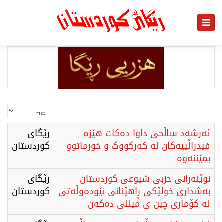
نمایش
#
ئەرشەد ساڵحی داوا دەکات هێزە
رێگای
فیدراڵییەکان لە کەرکووک و خورماتوو
كوردستان
بمێننەوە
نوێنەرانی حزبی شیوعی کوردستان
رێگای
بەشداری خولێکی ڕاهێنانی نێودەوڵەتی
كوردستان
لە کۆماری چین ی میللی دەکەن