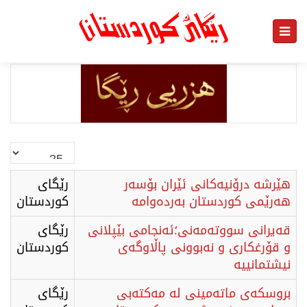
نمایش
#
هێرشە درۆنیەکانی ئێران بۆسەر
رێگای
هەرێمی کوردستان بەردەوامە
كوردستان
قەیرانی سووتەمەنی؛ئەنجامی بێپلانی
رێگای
و قۆرغكاری و نەبوونی پاڵاوگەی
كوردستان
نیشتمانییە
بروسكەی ماتەمینی لە مەكتەبی
رێگای