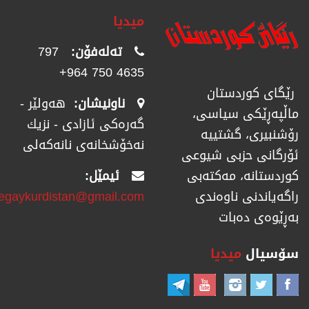
میدیا
تەلەفۆن:
797
4635 750 964+
رێگای كوردستان
ناونیشان:
هەولێر -
ماڵپەڕێكی سیاسی،
گەرەکی ئازادی - نزیك
رۆشنبیری، گشتییە
نەخۆشخانەی نانەکەلی
ئۆرگانی حزبی شیوعی
ئیمێل:
كوردستانە، مەكتەبی
regaykurdistan@gmail.com
راگەیاندنی ناوەندی
بەڕێوەی دەبات
سۆسیال
میدیا