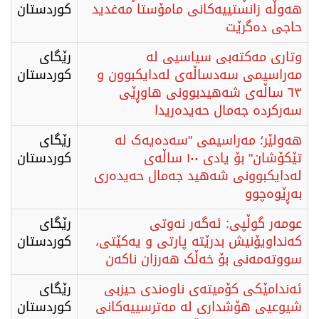
هەوڵە زانستییەکانی مامۆستا مەغدید
كوردستان
حاجی دەگرێت
وتاری مەکتەبی سیاسیی ​لە
رێگای
مەراسیمی سەدساڵەی لەدایکبوون و
كوردستان
٦٣ ساڵەی شەهیدبوونی هاوڕێی
سەرکردە جەمال حەیدەریدا
هەولێر؛ مەراسیمی "سەدەیەک لە
رێگای
تێکۆشان" بۆ یادی ١٠٠ ساڵەی
كوردستان
لەدایکبوونی شەهید جەمال حەیدەری
بەڕێوەچوو
عومەر گوڵپی: ئەگەر نەوتی
رێگای
کەنداویۆنیش بدرێتە پارتی و یەکێتی،
كوردستان
سووتەمەنی بۆ خەڵک هەرزان ناکەن
ئەندامێکی کۆمیتەی ناوەندی حیزبی
رێگای
شیوعیی هۆشداری لە مەترسییەکانی
كوردستان