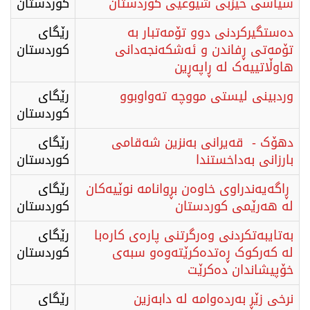
سیاسی حیزبی شیوعیی كوردستان
كوردستان
دەستگیرکردنی دوو تۆمەتبار بە
رێگای
تۆمەتی ڕفاندن و ئەشکەنجەدانی
كوردستان
هاوڵاتییەک لە ڕاپەڕین
وردبینی ليستى مووچه‌ تەواوبوو
رێگای
كوردستان
دهۆک - ​قەیرانی بەنزین شەقامی
رێگای
بارزانی بەداخستندا
كوردستان
ڕاگەیەندراوی خاوەن بڕوانامە نوێیەکان
رێگای
لە هەرێمی کوردستان
كوردستان
بەتایبەتکردنی وەرگرتنی پارەی کارەبا
رێگای
لە کەرکوک ڕەتدەکرێتەوەو سبەی
كوردستان
خۆپیشاندان دەکرێت
نرخی زێڕ بەردەوامە لە دابەزین
رێگای