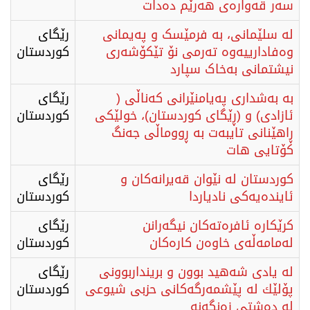
سەر قەوارەی هەرێم دەدات
لە سلێمانی، بە فرمێسک و پەیمانی
رێگای
وەفادارییەوە تەرمی نۆ تێکۆشەری
كوردستان
نیشتمانی بەخاک سپارد
بە بەشداری پەیامنێرانی کەناڵی (
رێگای
ئازادی) و (ڕێگای کوردستان)، خولێکی
كوردستان
ڕاهێنانی تایبەت بە ڕووماڵی جەنگ
کۆتایی هات
کوردستان لە نێوان قەیرانەکان و
رێگای
ئایندەیەکی نادیاردا
كوردستان
کرێکارە ئافرەتەکان نیگەرانن
رێگای
لەمامەڵەی خاوەن کارەکان
كوردستان
لە یادی شەهيد بوون و برینداربوونی
رێگای
پۆلێك لە پێشمەرگەکانی حزبی شیوعی
كوردستان
لە دەشتی زەنگەنە