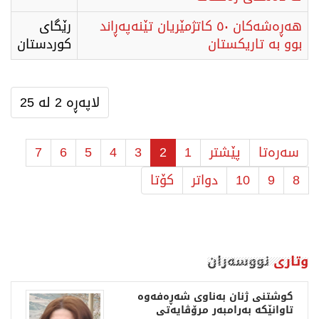
هەڕەشەکان ٥۰ کاتژمێریان تێنەپەڕاند
رێگای
بوو بە تاریکستان
كوردستان
لاپەڕە 2 لە 25
سەرەتا
پێشتر
1
2
3
4
5
6
7
8
9
10
دواتر
كۆتا
وتاری
نووسەران
کوشتنی ژنان بەناوی شەڕەفەوە
قە
تاوانێکە بەرامبەر مرۆڤایەتی
خست