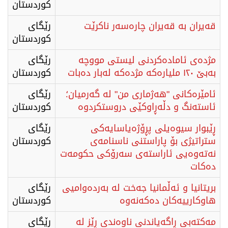
كوردستان
قەیران بە قەیران چارەسەر ناکرێت
رێگای
كوردستان
مژدەی ئامادەکردنی لیستی مووچە
رێگای
بەبێ ۱۲۰ ملیارەکە مژدەکە لەبار دەبات
كوردستان
ئامێرەکانی "هەژماری من" لە گەرمیان؛
رێگای
ئاستەنگ و دڵەڕاوکێی دروستکردوە
كوردستان
ڕێبوار سیوەیلی پڕۆژەیاسایەکی
رێگای
ستراتیژی بۆ پاراستنی ناسنامەی
كوردستان
نەتەوەیی ئاراستەی سەرۆکی حکومەت
دەکات
بریتانیا و ئەڵمانیا جەخت لە بەردەوامیی
رێگای
هاوکارییەکان دەکەنەوە
كوردستان
مەکتەبی ڕاگەیاندنی ناوەندی ڕێز لە
رێگای