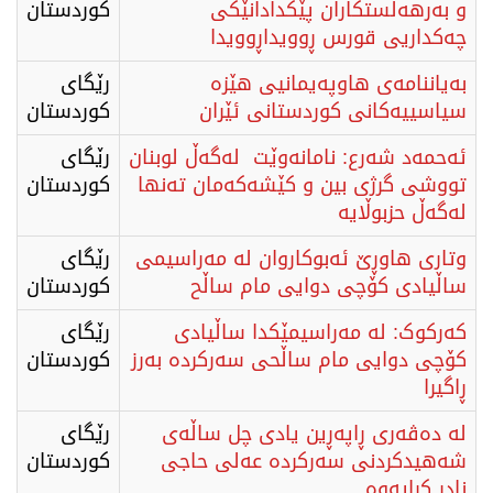
و بەرهەڵستكاران پێکدادانێکی
كوردستان
چەکداریی قورس ڕوویداڕوویدا
بەیاننامەی هاوپەیمانیی هێزە
رێگای
سیاسییەکانی کوردستانی ئێران
كوردستان
ئەحمەد شەرع: نامانەوێت لەگەڵ لوبنان
رێگای
تووشی گرژی بین و کێشەکەمان تەنها
كوردستان
لەگەڵ حزبوڵایە
وتاری هاوڕێ ئەبوكاروان لە مەراسیمی
رێگای
ساڵیادی کۆچی دوایی مام ساڵح
كوردستان
کەرکوک: لە مەراسیمێکدا ساڵیادی
رێگای
کۆچی دوایی مام ساڵحی سەرکردە بەرز
كوردستان
ڕاگیرا
له‌ ده‌ڤه‌ری ڕاپه‌ڕین یادی چل ساڵەی
رێگای
شه‌هیدكردنی سه‌ركرده‌ عه‌لی حاجی
كوردستان
نادر كرایه‌وه‌