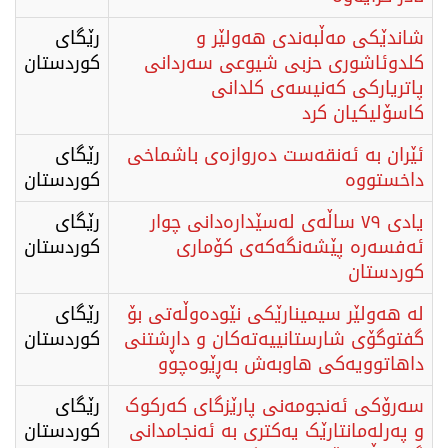
شاندێکی مەڵبەندی هەولێر و
رێگای
کلدوئاشوری حزبی شیوعی سەردانی
كوردستان
پاتریارکی کەنیسەی کلدانی
کاسۆلیکیان کرد
ئێران بە ئەنقەست دەروازەی باشماخی
رێگای
داخستووە
كوردستان
​یادی ٧٩ ساڵەی لەسێدارەدانی چوار
رێگای
ئەفسەرە پێشەنگەکەی کۆماری
كوردستان
کوردستان
لە هەولێر سیمینارێکی نێودەوڵەتی بۆ
رێگای
گفتوگۆی شارستانییەتەکان و داڕشتنی
كوردستان
داهاتوویەکی هاوبەش بەڕێوەچوو
سەرۆکی ئەنجومەنی پارێزگای کەرکوک
رێگای
و پەرلەمانتارێک یەکتری بە ئەنجامدانی
كوردستان