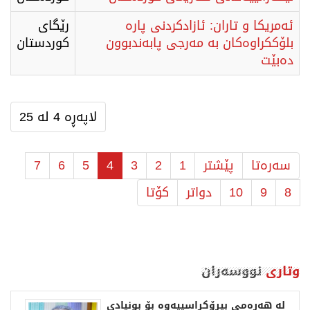
ئەمریکا و تاران: ئازادکردنی پارە
رێگای
بلۆککراوەکان بە مەرجی پابەندبوون
كوردستان
دەبێت
لاپەڕە 4 لە 25
سەرەتا
پێشتر
1
2
3
4
5
6
7
8
9
10
دواتر
كۆتا
وتاری
نووسەران
لە هەرەمی بیرۆكراسییەوە بۆ بونیادی
لە 