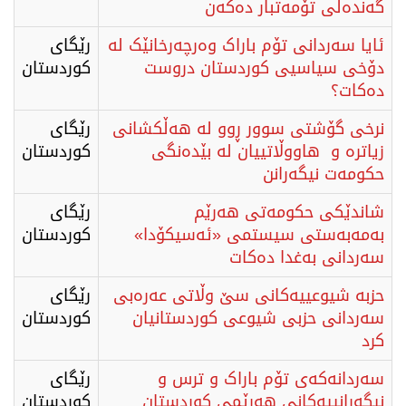
گەندەڵی تۆمەتبار دەکەن
ئایا سەردانی تۆم باراک وەرچەرخانێک لە
رێگای
دۆخی سیاسیی کوردستان دروست
كوردستان
دەکات؟
نرخی گۆشتی سوور ڕوو لە هەڵکشانی
رێگای
زیاترە و هاووڵاتییان لە بێدەنگی
كوردستان
حکومەت نیگەرانن
شاندێکی حکومەتی هەرێم
رێگای
بەمەبەستی سیستمی «ئەسیکۆدا»
كوردستان
سەردانی بەغدا دەكات
حزبە شیوعییەكانی سێ وڵاتی عەرەبی
رێگای
سەردانی حزبی شیوعی كوردستانیان
كوردستان
كرد
سەردانەکەی تۆم باراک و ترس و
رێگای
نیگەرانییەکانی هەرێمی کوردستان
كوردستان