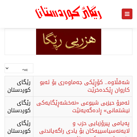
نمایش
#
شەقڵاوە.. کۆڕێکی جەماوەری بۆ ئەبو
رێگای
کاروان ڕێکدەخرێت
كوردستان
ئەمرۆ حیزبی شیوعی «نەخشەڕێگایەكی
رێگای
نیشتمانی» ڕادەگەیەنێت
كوردستان
په‌یامی پیرۆزبایی حزب و
رێگای
لایەنەسیاسییەكان بۆ یادی راگەیاندنی
كوردستان