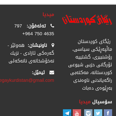
میدیا
تەلەفۆن:
797
4635 750 964+
رێگای كوردستان
ناونیشان:
هەولێر -
ماڵپەڕێكی سیاسی،
گەرەکی ئازادی - نزیك
رۆشنبیری، گشتییە
نەخۆشخانەی نانەکەلی
ئۆرگانی حزبی شیوعی
ئیمێل:
كوردستانە، مەكتەبی
regaykurdistan@gmail.com
راگەیاندنی ناوەندی
بەڕێوەی دەبات
سۆسیال
میدیا