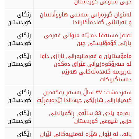
حزبی شیوعی كوردستان
لەنێوان گوزەرانی سەختی هاووڵاتییان
رێگای
و تەراتێنی گەندەڵکاراندا
كوردستان
نەبەز مستەفا دەبێتە میوانی فەرمی
رێگای
پارتی کۆمۆنیستی چین
كوردستان
مامۆستایان و فەرمانبەرانی ناڕازی داوا
رێگای
لە سەرۆکوەزیرانی عێراق دەکەن
كوردستان
بەرپرسە گەندەڵەکانی هەرێم
دەستگیربکات
سەردەشت؛ ٣٧ ساڵ بەسەر یەکەمین
رێگای
کیمیابارانی شارێکی جیهاندا تێدەپەڕێت
كوردستان
بەرەو یادی 33 ساڵەی ڕاگەیاندنی
رێگای
حزبی شیوعی کوردستان
كوردستان
بانە.. لە نێوان هێزە ئەمنییەکانی ئێران
رێگای