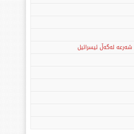
شەرعە لەگەڵ ئیسرائیل