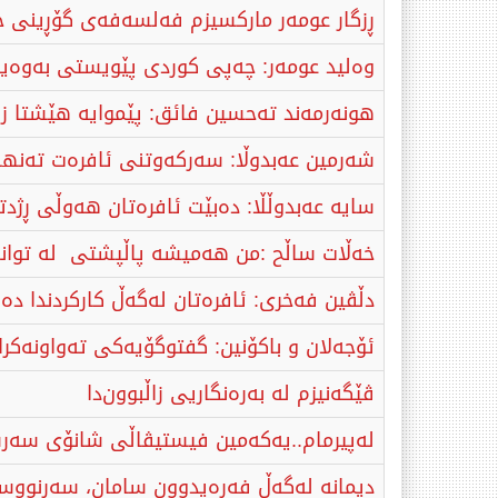
ڕزگار عومەر مارکسیزم فەلسەفەی گۆڕینی جی
وەلید عومەر: چه‌پی كوردی پێویستی بەوەیه
هونەرمەند تەحسین فائق: پێموایە هێشتا زو
شەرمین عەبدوڵا: سەرکەوتنی ئافرەت تەنها ک
سایە عەبدوڵڵا: دەبێت ئافرەتان هەوڵی ڕژدتر
خەڵات ساڵح :من هەمیشە پاڵپشتی لە توانا 
دڵڤین فەخری: ئافرەتان لەگەڵ کارکردندا دە
ئۆجەلان و باکۆنین: گفتوگۆیەکی تەواونەکراو
ڤێگەنیزم لە بەرەنگاریی زاڵبوون‌دا‌
لەپیرمام..یەكەمین فیستیڤاڵی شانۆی سەر
دیمانە لەگەڵ فەرەیدوون سامان، سەرنووسەر