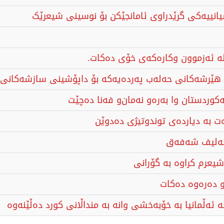
نییەکی گرێدراوی ئامانجێکن بۆ نوسینی شیعرێک
ە ئەزموون وکارەکەی خۆی دەکات.
: هێرشەکانی حەلەب پەردەیەکە بۆ داپۆشینی سازشەکانی 
وردستان وا بەرەو نەمان‌و فەنا دەچێت‌
رەت بە دیاردەی توندوتیژی دەدوێن
 ئەلیف شەفەق
 و دەرەوە دەكات