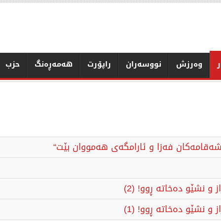
ر
وەرزش
نووسەران
راپۆرت
هەمەڕەنگ
حزب
شەقامەکان فەزا و ئارامگەی ھەمووان بێت“
و نشێو دەخاتە ڕوو! (2)
و نشێو دەخاتە ڕوو! (1)