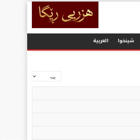
شينخوا
العربیة
نمایش
#