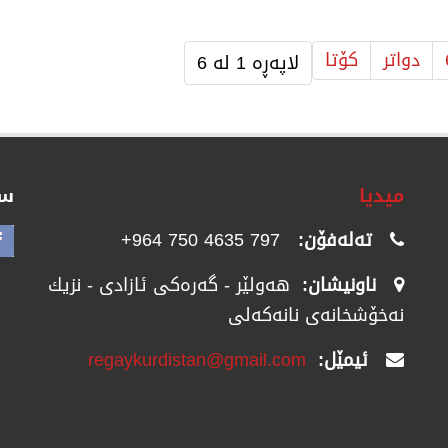
دواتر
كۆتا
لاپەڕە 1 لە 6
میدیا
سۆ
تەلەفۆن:
797 4635 750 964+
ناونیشان:
هەولێر - گەرەکی ئازادی - نزیك
نەخۆشخانەی نانەکەلی
ئیمێل:
regaykurdistan@gmail.com