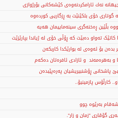
ھانە نەك ئارامکردنەوەی کێشەکانی بۆرژوازی
 گوتاری خۆی بلكێنێت به ڕزگاریی كوردەوه
وە بڵێین ڕەخنەگری سینەماییمان هەیە
اتێک تەواو دەبێت کە ڕۆڵی خۆی لە ژیاندا بپارێزێت
 بدەن بۆ ئەوەی لە بوارێکدا کاربکەن
و بەهرەمەند و ئازادی ئافرەتان دەکەم
بێ پاشخانی ڕۆشنبیریشیان پەرەپێبدەن
.. کارڵۆس پازمینیۆ..
شەقام بەرێوە چوو
ی گۆڤاری "زمان و زار".