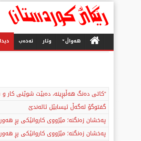
هەواڵ
وتار
ئەدەب
دیدا
”کاتی دەنگ ھەڵبڕینە، دەبێت شوێنی کار و 
گفتوگۆ لەگەڵ ئیسابێل ئالەندێ
پەخشان زەنگنە؛ مێژووی کاروانێکی پڕ هەوراز 
پەخشان زەنگنە؛ مێژووی کاروانێکی پڕ ھەوراز 