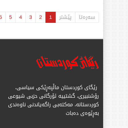
سەرەتا
پێشتر
1
2
3
4
5
6
رێگای كوردستان ماڵپەڕێكی سیاسی،
رۆشنبیری، گشتییە ئۆرگانی حزبی شیوعی
كوردستانە، مەكتەبی راگەیاندنی ناوەندی
بەڕێوەی دەبات