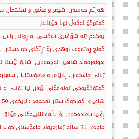
هەرێم حەسەن: شیعر و عشق و نیشتمان سیا
گفتوگۆ لەگەڵ نونا فێرناندز
یەكەم ژنە شۆفێری تەكسی لە ڕواندز باس ل
​گەنج ڕەئووف زوهدی بۆ "ڕێگای کوردستان"
هونەرمەند شاهین نەجمەدین: شانۆ ئێستا لەك
ژنانی چالاکوان، پارێزەر و مامۆستایان سەبا
گفتۆگۆیەکی تەلەفۆنی نێوان لیا ئۆلپی و
شاعیری کەرکوک ستار ئەحمەد : نزیکەی 50 شیعرم کراوە بە گۆرانی
ڕۆنیا ئامادەكاری بۆ پاڵەوانێتییەكانی عێراق
ماوەی 21 ساڵە ژمارەیەك مامۆستای كورد لە ئەڵمانیا بە خۆبەخشی وانە بە منداڵانی كورد دەڵێنەوە