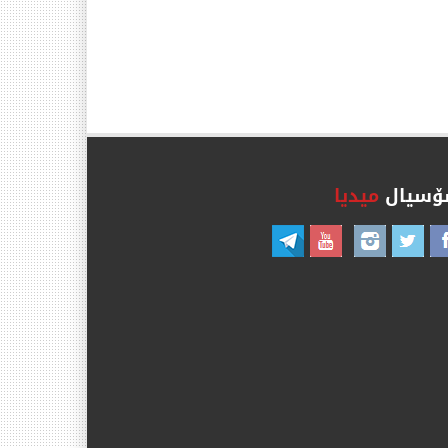
سیال
میدیا