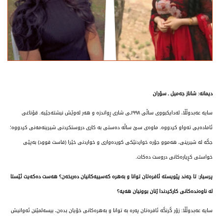
دیمانە: شاناز جەمیل ـ سۆران
سایە عەبدوڵڵا، لەدایکبووی ساڵی ١٩٩٨ـی شاری ڕواندزە و هەر لەوێش نیشتەجێیە. قۆناغی
ئامادەیی تەواو کردووە. ماوەی سێ ساڵە دەستی بە کاری دروستکردنی شیرینەمەنی کردووە؛
جگە لە شیرینی، هەموو جۆرە خواردنێکی کوردەواری و خواردنی خێرا (فاست فوود) بەپێی
خواستی کڕیارەکانی دروست دەکات.
پرسیار: تا چەند پێویستە ئافرەتان توانا و بەهرە کەسییەکانیان دەربخەن؟ هەست دەکەیت ئێستا
لە ناوەندەکانی کارکردندا ژنان بوونیان هەیە؟
سایە عەبدوڵڵا: زۆر گرنگە ئافرەتان پەرە بە توانا و بەهرەکانی خۆیان بدەن، بیسەلمێنن ئەوانیش