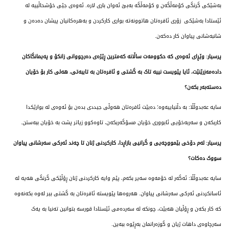
بەشێکی گرنگی کۆمەڵگەن و کۆمەڵگە بەبێ ئەوان باری لارە. ئەوەی جێی خۆشحاڵییە لە
ئێستادا بەشێکی زۆری ئافرەتان هاتوونەتە بواری کارکردن و بەهرەکانیان پیشان دەدەن و
شانبەشانی پیاوان کار دەکەن.
پرسیار: وێڕای ئەوەی کە حکوومەت ساڵانە کەمترین ڕێژەی دەرچووانی زانکۆ و پەیمانگاکان
دادەمەزرێنێت، ئایا پێویست نییە تاک بە گشتی و ئافرەتان بە تایبەتی، هەلی کار بۆ خۆیان
دەستەبەر بکەن؟
سایە عەبدوڵڵا: بە دڵنیاییەوە؛ دەبێت ئافرەتان هەوڵی جیددی بدەن بۆ ئەوەی لە بوارێکدا
کاربکەن و سەربەخۆیی ئابووری خۆیان مسۆگەربکەن، تاوەکوو زیاتر پشت بە خۆیان ببەستن.
پرسیار: لەم دۆخی بێمووچەیی و گرانیی بازاڕدا، کارکردنی ژنان تا چەند ئەرکی سەرشانی پیاوان
سووک دەکات؟
سایە عەبدوڵڵا: ئەگەر لە خۆمەوە سەیر بکەم، پێم وایە کارکردنی ژنان ڕۆڵێکی گرنگی هەیە لە
ئاسانکردنی ئەرکی سەرشانی پیاوان. هەروەها پێویستە ئافرەتان بە گشتی بیر لەوە بکەنەوە
کە کار بکەن و ڕۆڵیان هەبێت، چونکە لە سەردەمی ئێستادا قورسە بتوانین تەنیا بە یەک
سەرچاوەی داهات ژیان و گوزەرانمان بەڕێوە ببەین.