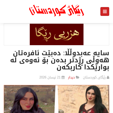
سایە عەبدوڵڵا: دەبێت ئافرەتان
هەوڵی ڕژدتر بدەن بۆ ئەوەی لە
بوارێکدا کاربکەن
رێگای كوردستان
دیدار
21 نیسان 2026