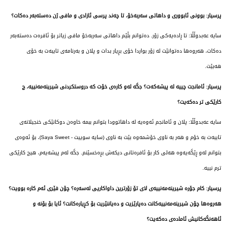
پرسیار: بوونی ئابووری و داهاتی سەربەخۆ، تا چەند پرسی ئازادی و مافی ژن دەستەبەر دەکات؟
سایە عەبدوڵڵا: تا ڕادەیەکی زۆر. دەتوانم بڵێم داهاتی سەربەخۆ مافی زیاتر بۆ ئافرەت دەستەبەر
دەکات، هەروەها دەتوانێت لە زۆر بواردا خۆی بڕیار بدات و پلان و بەرنامەی تایبەت بە خۆی
هەبێت.
پرسیار: ئامانجت چییە لە پیشەکەت؟ جگە لەو کارەی خۆت کە دروستکردنی شیرینەمەنییە، چ
کارێکی تر دەکەیت؟
سایە عەبدوڵڵا: پلان و ئامانجم ئەوەیە لە داهاتوودا بتوانم ببمە خاوەن دوکانێکی خنجیلانەی
تایبەت بە خۆم و هەر بە ناوی خۆشمەوە بێت بە ناوی (سایە سوییت - Saya Sweet)، بۆ ئەوەی
بتوانم لەو ڕێگەیەوە هەلی کار بۆ ئافرەتانی دیکەش بڕەخسێنم. جگە لەم پیشەیەم، هیچ کارێکی
ترم نییە.
پرسیار: کام جۆرە شیرینەمەنییەی لای تۆ زۆرترین داواکاریی لەسەرە؟ چۆن فێری ئەم کارە بوویت؟
هەروەها چۆن شیرینەمەنییەکانت دەپارێزیت و دەیاننێریت بۆ کڕیارەکانت؟ ئایا بۆ بۆنە و
ئاهەنگەکانیش ئامادەی دەکەیت؟