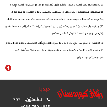
سایە عەبدوڵڵا: تەنیا لەسەر دەستی دایکم فێری ئەم کارە بووم. خواستی زۆر لەسەر بڕمە و
کولیچەکانمە. شیرینییەکان لەناو دەفر و سندوقی پاراستنی تایبەت (حافیزە) بە شێوەیەکی
ڕێک‌وپێک بۆ کڕیارەکانم بەڕێ دەکەم. ئەگەر بۆ شوێنێکی دووریش بێت، جگە لە دەفرەکە، لەناو
کارتۆنیش دایان دەنێم بۆ ئەوەی وەک خۆی و بێ ئەوەی تێکبچێت بگاتە شوێنی مەبەست. بەڵێ،
بێگومان بۆ بۆنە و ئاهەنگەکانیش ئامادەی دەکەم.
لە کۆتاییدا زۆر سوپاسی بەڕێزتان و بە تایبەتی ڕۆژنامەی (ڕێگای کوردستان) دەکەم کە بەردەوام
کەسانی چالاک و خاوەن بەهرە بەسەر دەکاتەوە و ڕێز لە ماندووبوونیان دەگرێت. هیوای
بەردەوامییتان بۆ دەخوازم.
میدیا
تەلەفۆن:
797
4635 750 964+