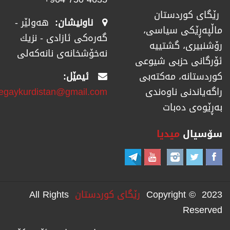
رێگای كوردستان
ناونیشان:
هەولێر -
ماڵپەڕێكی سیاسی،
گەرەکی ئازادی - نزیك
رۆشنبیری، گشتییە
نەخۆشخانەی نانەکەلی
ئۆرگانی حزبی شیوعی
ئیمێل:
كوردستانە، مەكتەبی
regaykurdistan@gmail.com
راگەیاندنی ناوەندی
بەڕێوەی دەبات
سۆسیال
میدیا
Copyright © 2023
رێگای كوردستان
All Rights
Reserved