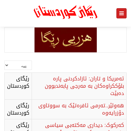
نمایش
#
ئەمریکا و تاران: ئازادکردنی پارە
رێگای
بلۆککراوەکان بە مەرجی پابەندبوون
كوردستان
دەبێت
هەولێر..تەرمی ئافرەتێک بە سووتاوی
رێگای
دۆزرایەوە
كوردستان
کەرکوک: دیداری مەکتەبی سیاسی
رێگای