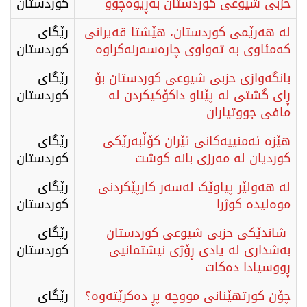
حزبی شیوعی کوردستان بەڕێوەچوو
كوردستان
لە هەرێمی کوردستان، هێشتا قەیرانی
رێگای
کەمئاوی بە تەواوی چارەسەرنەکراوە
كوردستان
بانگەوازی حزبی شیوعی کوردستان بۆ
رێگای
ڕای گشتی لە پێناو داکۆکیکردن لە
كوردستان
مافی جووتیاران
​هێزە ئەمنییەکانی ئێران کۆڵبەرێکی
رێگای
کوردیان لە مەرزی بانە کوشت
كوردستان
لە هەولێر پیاوێک لەسەر کارپێکردنی
رێگای
موەلیدە کوژرا
كوردستان
شاندێکی حزبی شیوعی کوردستان
رێگای
بەشداری لە یادی ڕۆژی نیشتمانیی
كوردستان
ڕووسیادا دەکات
چۆن کورتهێنانی مووچە پڕ دەکرێتەوە؟
رێگای