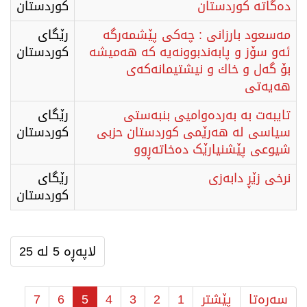
دەگاتە كوردستان
كوردستان
مەسعود بارزانی : چەكی پێشمەرگە
رێگای
ئەو سۆز و پابەندبوونەیە كە هەمیشە
كوردستان
بۆ گەل و خاك و نیشتیمانەكەی
هەیەتی
تایبەت بە بەردەوامیی بنبەستی
رێگای
سیاسی لە هەرێمی کوردستان حزبی
كوردستان
شیوعی پێشنیارێک دەخاتەڕوو
نرخی زێڕ دابەزی
رێگای
كوردستان
لاپەڕە 5 لە 25
سەرەتا
پێشتر
1
2
3
4
5
6
7