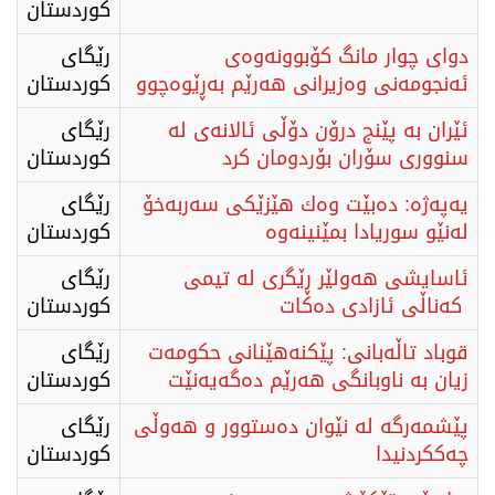
كوردستان
دوای چوار مانگ کۆبوونەوەی
رێگای
ئەنجومەنی وەزیرانی هەرێم بەڕێوەچوو
كوردستان
ئێران بە پێنج درۆن دۆڵی ئالانەی لە
رێگای
سنووری سۆران بۆردومان کرد
كوردستان
یەپەژە: دەبێت وەك هێزێكی سەربەخۆ
رێگای
لەنێو سوریادا بمێنینەوە
كوردستان
ئاسایشی هەولێر ڕێگری لە تیمی
رێگای
کەناڵی ئازادی دەکات
كوردستان
قوباد تاڵەبانی: پێکنەهێنانی حکومەت
رێگای
زیان بە ناوبانگی هەرێم دەگەیەنێت
كوردستان
پێشمەرگە لە نێوان دەستوور و هەوڵی
رێگای
چەککردنیدا
كوردستان