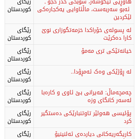
​هاوڕێی تێکۆشەر، سوبحی خدر حجو ـ
رێگای
ئەبو سەربەست، ماڵئاوایی یەکجارەکی
كوردستان
لێکردین
لە پسولەی خۆراكدا خزمەتگوزاری نوێ‌
رێگای
كارا دەکرێت
كوردستان
خیانەتێکی تری مەمۆ
رێگای
كوردستان
لە ڕۆژێکی وەک ئەمڕۆدا..
رێگاى
كوردستان
چەمچەماڵ: قەیرانی بێ ئاوی و کارەبا
رێگای
لەسەر کانگای وزە
كوردستان
پۆلیسی هەولێر تاوتنبارێكی دەستگیر
رێگای
كرد
كوردستان
كاریگەریەكانی دیاردەی ئەلنینیۆ
رێگای