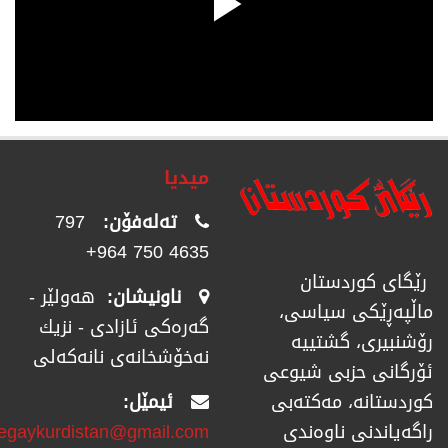
میدیا
تەلەفۆن:
797
4635 750 964+
رێگای كوردستان
ناونیشان:
هەولێر -
ماڵپەڕێكی سیاسی،
گەرەکی ئازادی - نزیك
رۆشنبیری، گشتییە
نەخۆشخانەی نانەکەلی
ئۆرگانی حزبی شیوعی
ئیمێل:
كوردستانە، مەكتەبی
regaykurdistan@gmail.com
راگەیاندنی ناوەندی