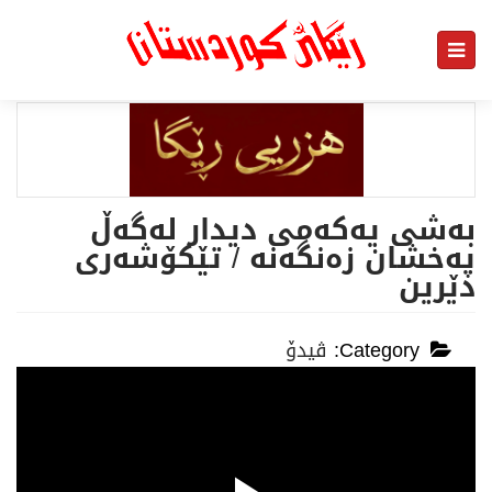
بەشی یەكەمی دیدار لەگەڵ
پەخشان زەنگەنە / تێكۆشەری
دێرین
Category:
ڤیدۆ