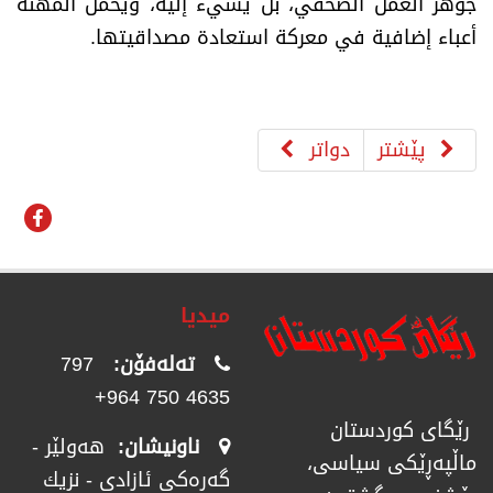
جوهر العمل الصحفي، بل يسيء إليه، ويُحمّل المهنة
أعباء إضافية في معركة استعادة مصداقيتها.
پێشتر
دواتر
میدیا
تەلەفۆن:
797
4635 750 964+
رێگای كوردستان
ناونیشان:
هەولێر -
ماڵپەڕێكی سیاسی،
گەرەکی ئازادی - نزیك