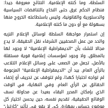
السلطة، وما كنته الإعلامية. النتائج معروفة جيدا:
فنظام الحكم غرق حتى النخاع بالتناقضات السياسية
والدستورية والقانونية، وليس باستطاعته الخروج منها
بسهولة مع أو دون ما كنته الإعلامية.
إن استمرار مواجهة السلطة لوسائل الإعلام النزيه
والحد من عمل الصحفيين الشرفاء نقل الحقيقة، لا يدع
مجالا للشك بأن "الديمقراطية الإعلامية" لا وجود لها
بالمطلق. ولا وجود لمؤسسات إعلامية قوية مستقلة
بالأصل، تجعل من الصعب على وسائل الإعلام التلاعب
بالرأي العام. بيد أن "الديمقراطية الإعلامية" المزعومة
لم تواجه اختبارا كهذا، ولم تتوقف عن تحريف أو إخفاء
الحقائق عن الرأي العام. وفي النهاية، في الوقت
الذي بإمكان المحرر البقاء بعيدا عن محاولة نسف
الوقائع الحقيقية، تقديم نفسه، حين يحسن اختيار كل
موضوع حساس بمهارة. كي لا يقع في تأثير "كارتيل"