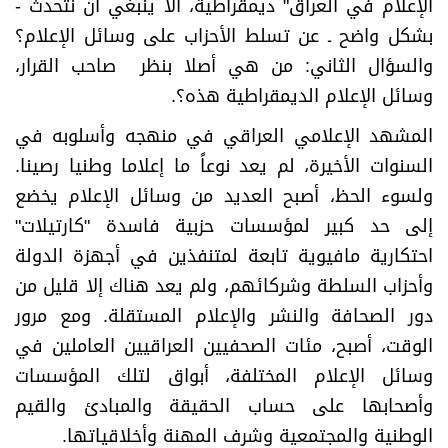
الإعلام في العراق" ديمقراطية، ألا ينبغي أن نتحدث -
بشكل واضح ـ عن تسلط الأحزاب على وسائل الإعلام؟
والسؤال الثاني: من هي أصلا بنظر صاحب القرار،
وسائل الإعلام الديمقراطية هذه؟.
المشهد الإعلامي العراقي في منهجه وأسلوبه في
السنوات الأخيرة، لم يعد نوعاً ما إعلاما وطنيا رصينا.
ولسوء الحظ، أصبح العديد من وسائل الإعلام يخضع
إلى حد كبير لمؤسسات حزبية فاسدة "كارتيلات"
احتكارية مافيوية تابعة لمتنفذين في أجهزة الدولة
وأحزاب السلطة وشركائهم، ولم يعد هناك إلا قليل من
دور الصحافة والنشر والإعلام المستقلة. ومع مرور
الوقت، أصبح، مئات الصحفيين العراقيين العاملين في
وسائل الإعلام المختلفة، أبواق لتلك المؤسسات
وأصحابها على حساب الحقيقة والمبادئ والقيم
الوطنية والمجتمعية وشرف المهنة وأخلاقياتها.