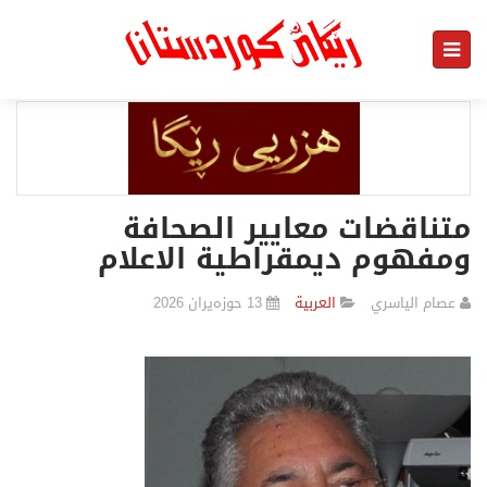
متناقضات معايير الصحافة
ومفهوم ديمقراطية الاعلام
عصام الياسري
العربیة
13 حوزەیران 2026