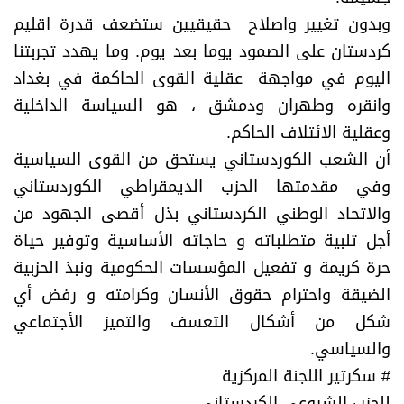
وبدون تغيير واصلاح حقيقيين ستضعف قدرة اقليم
كردستان على الصمود يوما بعد يوم. وما يهدد تجربتنا
اليوم في مواجهة عقلية القوى الحاكمة في بغداد
وانقره وطهران ودمشق ، هو السياسة الداخلية
وعقلية الائتلاف الحاكم.
أن الشعب الكوردستاني يستحق من القوى السياسية
وفي مقدمتها الحزب الديمقراطي الكوردستاني
والاتحاد الوطني الكردستاني بذل أقصى الجهود من
أجل تلبية متطلباته و حاجاته الأساسية وتوفير حياة
حرة كريمة و تفعيل المؤسسات الحكومية ونبذ الحزبية
الضيقة واحترام حقوق الأنسان وكرامته و رفض أي
شكل من أشكال التعسف والتميز الأجتماعي
والسياسي.
# سكرتير اللجنة المركزية
للحزب الشيوعي الكردستاني