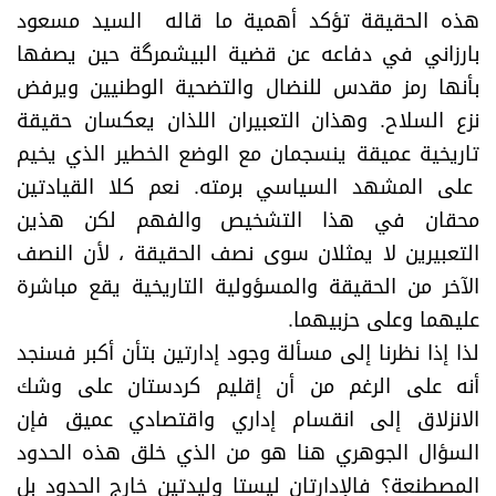
هذه الحقيقة تؤكد أهمية ما قاله السيد مسعود
بارزاني في دفاعه عن قضية البيشمرگة حين يصفها
بأنها رمز مقدس للنضال والتضحية الوطنيين ويرفض
نزع السلاح. وهذان التعبيران اللذان يعكسان حقيقة
تاريخية عميقة ينسجمان مع الوضع الخطير الذي يخيم
على المشهد السياسي برمته. نعم كلا القيادتين
محقان في هذا التشخيص والفهم لكن هذين
التعبيرين لا يمثلان سوى نصف الحقيقة ، لأن النصف
الآخر من الحقيقة والمسؤولية التاريخية يقع مباشرة
عليهما وعلى حزبيهما.
لذا إذا نظرنا إلى مسألة وجود إدارتين بتأن أكبر فسنجد
أنه على الرغم من أن إقليم كردستان على وشك
الانزلاق إلى انقسام إداري واقتصادي عميق فإن
السؤال الجوهري هنا هو من الذي خلق هذه الحدود
المصطنعة؟ فالإدارتان ليستا وليدتين خارج الحدود بل