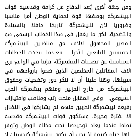
ومن جهة أخرى يُعد الدفاع عن كرامة وقدسية قوات
البيشمرگة بوصفها قوة لحماية الوطن أمرا مناسبا
وضروريا لان للبيشمرگة تاريخا حافلا بالسيادة
والتضحية. لكن ما يغفل في هذا الخطاب الرسمي هو
المصير المجهول لآلاف من مناضلين البيشمرگة
الحقيقيين التابعين للأحزاب. فعندما تتحدث الخطابات
السياسية عن تضحيات البيشمرگة، فإننا في الواقع نرى
آلاف المقاتلين المخلصين الذين ضحوا بأرواحهم في
سبيلها، وهنا علينا أن لا ننكر دور وتضحيات وحقوق
البيشمرگة من خارج الحزبين ومنهم بيشمرگة الحزب
الشيوعي، وفي المقابل منحت رتب ومناصب وامتيازات
رفيعة لبيشمرگة الحزبين منهم لم يشاركوا في النضال
الا لفترة وجيزة. وستكون قوات البيشمرگة مقدسة
تماما عندما يعاد توحيدها تحت مظلة الوطن وتوفر
لها حياة كريمة إذ يجب أن تكون بيشمرگة كردستان لا