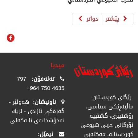
پێشتر
دواتر
میدیا
تەلەفۆن:
797
4635 750 964+
رێگای كوردستان
ناونیشان:
هەولێر -
ماڵپەڕێكی سیاسی،
گەرەکی ئازادی - نزیك
رۆشنبیری، گشتییە
نەخۆشخانەی نانەکەلی
ئۆرگانی حزبی شیوعی
ئیمێل:
كوردستانە، مەكتەبی