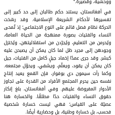
ووحشية، وقصيرة
.”
في أفغانستان، يستند حكم طالبان إلى حد كبير إلى
تفسيرها لأحكام الشريعة الإسلامية. وقد رسّخت
الحركة نظام فصل قائم على النوع الاجتماعي؛ إذ تُمحى
النساء والفتيات بصورة ممنهجة من الحياة العامة،
ويُحرمن من التعليم، ويُجرّدن من استقلاليتهن، ويُختزل
وجودهن إلى مجرد ظل لما كان يمكن أن يصبحن عليه
كبشر. وقد جرى عمدًا إخماد جيلٍ كامل من الفتيات، جيل
كان يمكن أن يقود، ويعلّم، ويشفي، ويحوّل مجتمعه.
وكما رأت سيمون دي بوفوار، فإن القمع يعيد إنتاج
نفسه حين يحرم المجتمع الأفراد من القدرة على تجاوز
الأدوار المفروضة عليهم. وفي أفغانستان، بلغ إنكار
حقوق النساء والفتيات حدًا مطلقًا. والخسارة هنا
عصيّة على القياس؛ فهي ليست خسارة شخصية
فحسب، بل خسارة وطنية، بل وحضارية أيضًا
.