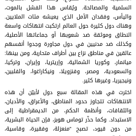
السلمية والمصالحة. ويُقاس هذا الفشل بالموت،
واليأس، وفقدان الأمل الذي يعيشه مئات الملايين.
وهناك دول كثيرة حول العالم ارتكبت انتهاكات واسعة
النطاق وموثقة ضد شعوبها أو جماعاتها الأصلية،
وكذلك ضد مدنيين في دول مجاورة وجدوا أنفسهم
عالقين في مناطق نزاع بين أطراف متحاربة، ومن بينها:
ميانمار، وكوريا الشمالية، وإريتريا، وإيران، وتركيا،
والسعودية، ومصر، وفنزويلا، ونيكاراغوا، والفلبين،
ونيجيريا، وغيرها كثير
.
اخترت في هذه المقالة سبع دول لأبيّن أن هذه
الانتهاكات تتجاوز حدود المناطق، والأعراق، والأديان،
والثقافات، وأنظمة الحكم، من الديمقراطية إلى
الاستبداد. وكما حذّر توماس هوبز، فإن الحياة البشرية،
من دون قيود، تصبح “منعزلة، وفقيرة، وقاسية،