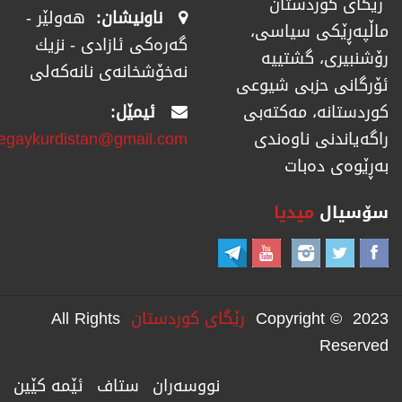
رێگای كوردستان
ناونیشان:
هەولێر -
ماڵپەڕێكی سیاسی،
گەرەکی ئازادی - نزیك
رۆشنبیری، گشتییە
نەخۆشخانەی نانەکەلی
ئۆرگانی حزبی شیوعی
ئیمێل:
كوردستانە، مەكتەبی
regaykurdistan@gmail.com
راگەیاندنی ناوەندی
بەڕێوەی دەبات
سۆسیال
میدیا
Copyright © 2023
رێگای كوردستان
All Rights
Reserved
نووسەران
ستاف
ئێمە کێین