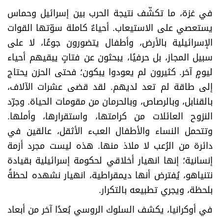
في غزة، ما تكشّف نتيجة الحرب بين إسرائيل وحماس
يستعصي على الاستيعاب. أحياءٌ كاملة سوّتها القوات
الإسرائيلية بالأرض، وأطفال يتضورون جوعًا، لا على
سبيل المجاز، بل حرفيًا، يبحثون عن فتاتٍ يبقيهم أحياء
ليومٍ آخر. كثيرون لم يعودوا يبكون؛ فحتى الحزن يحتاج
إلى طاقة لم تعد لديهم. لقد قضى عشرات الآلاف،
بالقنابل، وبالرصاص، وبالحرمان من مقومات الحياة. وجرّد
النزوح العائلات من كرامتها، واستقرارها، وأملها.
وتتحمل النساء والأطفال العبء الأثقل، عالقين في
دائرة من الرُعب لا ملاذ منها. هذه ليست مجرد أزمة
إنسانية؛ إنها انهيار أخلاقي لحكومة إسرائيلية بقيادة
نتنياهو، يُفترض أنها ديمقراطية، انهيار نشهده لحظةً
بلحظة، ويجري تطبيعه بالتكرار
.
في أوكرانيا، يكشف السلوك الروسي بُعدًا آخر من أبعاد