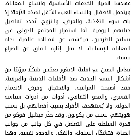
عهدها انهيار الخدمات الأساسية واتساع المعاناة.
ويتحمل الأطفال والنساء العبء الأثقل لهذه الأزمة؛ إذ
بات سوء التغذية، والمرض، والنزوح، تُحدد تفاصيل
حياتهم اليومية. أما استمرار المجتمع الدولي في
تسليح الطرفين، فيكشف عن لامبالاة عالمية تجاه
المعاناة الإنسانية، لا تقل إثارة للقلق عن الصراع
نفسه
.
تعامل الصين مع أقلية الإيغور يعكس شكلًا مروّعًا من
أشكال القمع الحديث ضد الأقليات الدينية والعرقية.
فقد أصبحت المراقبة، والاحتجاز، وفرض الاندماج
القسري، والمحو الثقافي، أدوات من أدوات سياسة
الدولة. ولا يُستهدف الأفراد بسبب أفعالهم، بل بسبب
هويتهم، بسبب من يكونون. وقد حذّر ميشيل فوكو من
قدرة السلطة على التغلغل في كل جانب من جوانب
الحياة، فتشكّل السلوك، والفكر، والوجود نفسه. وهذا