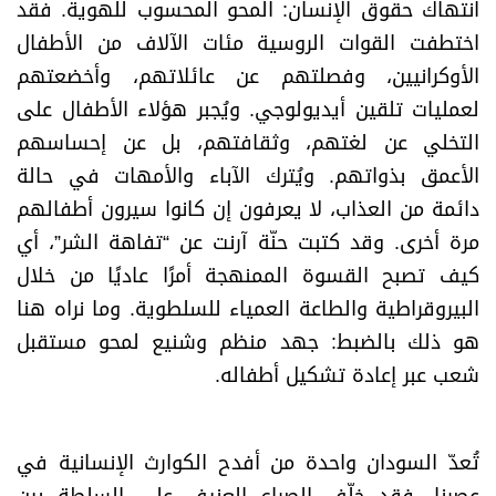
انتهاك حقوق الإنسان: المحو المحسوب للهوية. فقد
اختطفت القوات الروسية مئات الآلاف من الأطفال
الأوكرانيين، وفصلتهم عن عائلاتهم، وأخضعتهم
لعمليات تلقين أيديولوجي. ويُجبر هؤلاء الأطفال على
التخلي عن لغتهم، وثقافتهم، بل عن إحساسهم
الأعمق بذواتهم. ويُترك الآباء والأمهات في حالة
دائمة من العذاب، لا يعرفون إن كانوا سيرون أطفالهم
مرة أخرى. وقد كتبت حنّة آرنت عن “تفاهة الشر”، أي
كيف تصبح القسوة الممنهجة أمرًا عاديًا من خلال
البيروقراطية والطاعة العمياء للسلطوية. وما نراه هنا
هو ذلك بالضبط: جهد منظم وشنيع لمحو مستقبل
شعب عبر إعادة تشكيل أطفاله
.
تُعدّ السودان واحدة من أفدح الكوارث الإنسانية في
عصرنا. فقد خلّف الصراع العنيف على السلطة بين