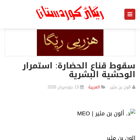
سقوط قناع الحضارة: استمرار
الوحشية البشرية
الون بن مئير
العربیة
13 حوزەیران 2026
الون بن مئير