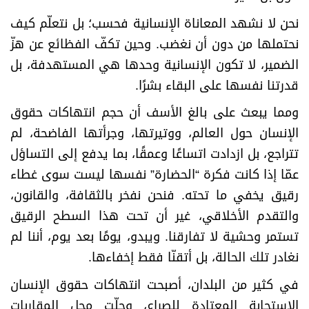
نحن لا نشهد المعاناة الإنسانية فحسب؛ بل نتعلّم كيف
نحتملها من دون أن نغضب. وحين تكفّ الفظائع عن هزّ
الضمير، لا تكون الإنسانية وحدها هي المستهدفة، بل
قدرتنا نفسها على البقاء بشرًا
.
ومما يبعث على بالغ الأسف أن حجم انتهاكات حقوق
الإنسان حول العالم، ووتيرتها، وجرأتها الفاضحة، لم
تتراجع، بل ازدادت اتساعًا وعمقًا، بما يدفع إلى التساؤل
عمّا إذا كانت فكرة “الحضارة” نفسها ليست سوى غطاء
رقيق يخفي ما تحته. فنحن نفخر بالثقافة، والقانون،
والتقدم الأخلاقي، غير أن تحت هذا السطح الرقيق
تستمر وحشية لا تفارقنا. ويبدو، يومًا بعد يوم، أننا لم
نغادر تلك الحالة، بل أتقنّا فقط إخفاءها
.
في كثير من البلدان، أصبحت انتهاكات حقوق الإنسان
الاستجابة المعتادة للصراع، وحلّت محل المقاربات