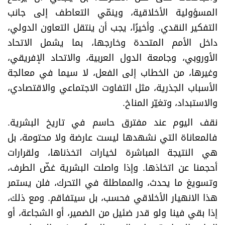
المسؤولية الأخلاقية، وينمّي التعاطف إلى جانب
التفكير النقدي. وأخيرًا، يجب أن ينتقل التعاون الدولي،
داخل الأمم المتحدة وخارجها، بما يشمل الاتحاد
الأوروبي، وجامعة الدول العربية، والاتحاد الإفريقي،
وغيرها، من الخطاب إلى الفعل، لا سيما في معالجة
الأسباب الجذرية، مثل التفاوت الاجتماعي والاقتصادي،
والاستبداد، وتغيّر المناخ
.
نقف اليوم عند مفترق حاسم في تاريخ البشرية.
فالمعاناة التي نشهدها ليست عارضة ولا محتومة، بل
هي النتيجة المباشرة لخيارات اتخذناها، ولقرارات
أحجمنا عن اتخاذها. وإذا واصلت البشرية غضّ الطرف،
وتسويغ ما يحدث، والمماطلة في التحرك، فلن يستمر
هذا الانهيار الأخلاقي فحسب، بل سيتفاقم. ومع ذلك،
إذا بقي فينا ولو قدر ضئيل من الضمير، أو الشجاعة، أو