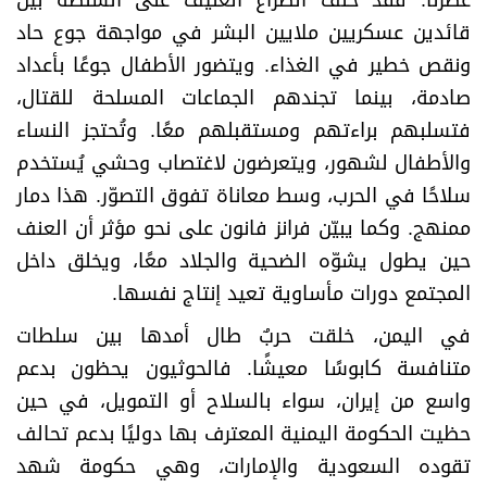
قائدين عسكريين ملايين البشر في مواجهة جوع حاد
ونقص خطير في الغذاء. ويتضور الأطفال جوعًا بأعداد
صادمة، بينما تجندهم الجماعات المسلحة للقتال،
فتسلبهم براءتهم ومستقبلهم معًا. وتُحتجز النساء
والأطفال لشهور، ويتعرضون لاغتصاب وحشي يُستخدم
سلاحًا في الحرب، وسط معاناة تفوق التصوّر. هذا دمار
ممنهج. وكما يبيّن فرانز فانون على نحو مؤثر أن العنف
حين يطول يشوّه الضحية والجلاد معًا، ويخلق داخل
المجتمع دورات مأساوية تعيد إنتاج نفسها
.
في اليمن، خلقت حربٌ طال أمدها بين سلطات
متنافسة كابوسًا معيشًا. فالحوثيون يحظون بدعم
واسع من إيران، سواء بالسلاح أو التمويل، في حين
حظيت الحكومة اليمنية المعترف بها دوليًا بدعم تحالف
تقوده السعودية والإمارات، وهي حكومة شهد