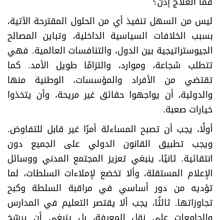
فما العلاج إذن؟
ليس من السهل تنفيذ أي من الحلول المقترحة الآتية،
بسبب الخلافات السياسية الداخلية، وتباين المصالح
الجيوستراتيجية بين الدول، والتنافسات العالمية. فهي
تتطلب شجاعة، وموارد، والتزامًا طويل الأمد. كما
تقتضي من الأفراد والمؤسسات، الوطنية منها
والدولية، أن يواجهوا حقائق غير مريحة، وأن يتخذوا
خيارات صعبة
.
أولًا، يجب أن تصبح المساءلة أمرًا غير قابل للتفاوض.
ويجب تطبيق القانون الدولي على الجميع دون
انتقائية. ثانيًا، ينبغي تعزيز المجتمع المدني ووسائل
الإعلام المستقلة، وألا تخضع لإملاءات السلطات، لما
تؤديه من دور أساسي في مراقبة السلطة وكبح
تجاوزاتها. ثالثًا، يجب ألا يقتصر التعليم في المدارس
والجامعات على نقل المعرفة، بل ينبغي أن يرسّخ