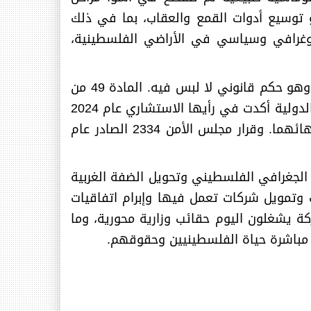
و توسيع أدوات القمع والعقاب، بما في ذلك
يموغرافي وسياسي في الأراضي الفلسطينية،
المستوطنات الإسرائيلية في الأراضي الفلسطينية المحتلة تمثل انتهاكا صريحا وموثقا للقانون الدولي، وهو حكم قانوني لا لبس فيه. المادة 49 من
اتفاقية جنيف الرابعة تحظر على دولة الاحتلال نقل مواطنيها إلى الأراضي التي تحتلها. ومحكمة العدل الدولية أكدت في رأيها الاستشاري عام 2024
أن الاحتلال الإسرائيلي المستمر وإقامة المستوطنات غير مشروعين بموجب القانون الدولي، وطالبت بإنهائهما. وقرار مجلس الأمن 2334 الصادر عام
جغرافي الفلسطيني وتحويل الضفة الغربية
ت وتمويل شركات تعمل فيها وإبرام اتفاقيات
كة يشغلون اليوم حقائب وزارية محورية، وما
 مباشرة حياة الفلسطينيين وحقوقهم
.