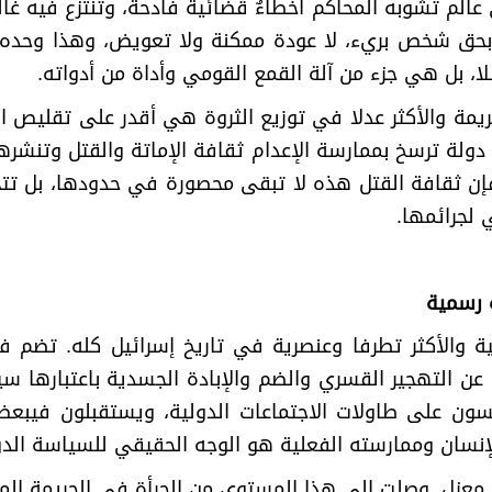
لم تشوبه المحاكم أخطاءٌ قضائية فادحة، وتنتزع فيه غالبي
 بحق شخص بريء، لا عودة ممكنة ولا تعويض، وهذا وحده
ا، بل هي جزء من آلة القمع القومي وأداة من أدواته.
يمة والأكثر عدلا في توزيع الثروة هي أقدر على تقليص الع
 دولة ترسخ بممارسة الإعدام ثقافة الإماتة والقتل وتنشره
فإن ثقافة القتل هذه لا تبقى محصورة في حدودها، بل ت
 لجرائمها
.
ة رسمية
نية والأكثر تطرفا وعنصرية في تاريخ إسرائيل كله. تضم
عن التهجير القسري والضم والإبادة الجسدية باعتبارها سيا
ون على طاولات الاجتماعات الدولية، ويستقبلون فيبعض ا
نسان وممارسته الفعلية هو الوجه الحقيقي للسياسة الدو
عزل. وصلت إلى هذا المستوى من الجرأة في الجريمة المقن