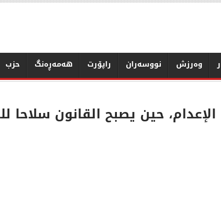
ر
وەرزش
نووسەران
راپۆرت
هەمەڕەنگ
حزب
 الإعدام، حين يصبح القانون سلاحا ل