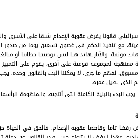
 2026، أقر الكنيست الإسرائيلي قانونا يفرض عقوبة الإعدام شنقا على 
 مع تنفيذ الحكم في غضون تسعين يوما من صدور الإدانة
د موثقة. والأبارتهايد هنا ليس توصيفا خطابيا أو مبال
ممنهجة لمجموعة قومية على أخرى، يقوم على التمييز ف
. لفهم ما جرى، لا يمكننا البدء بالقانون وحده. يجب الب
ظم الذي يطيل عمره
.
يجب البدء بالبنية الكاملة التي أنتجته، والمنظومة الرأسم
ة
 رفضا تاما وقاطعا عقوبة الإعدام. فالحق في الحياة ح
ره. وهذا الرفض لا يتزعزع حين يصدر القانون عن دولة ت