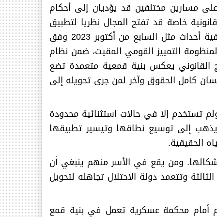
 على مسارين مختلفين قد يؤديان إلى أحكام
انونية خاصة قد تفتح المجال نظريا لتطبيق
العقوبة، وهو مسار قد يشمل بعض العرب الفلسطينيين داخل إسرائيل أو الاسرى أو معتقلين على خلفية أحداث مثل السابع من أكتوبر 2023 وفق
لمنظومة التمييز القومي المقيت، ضمن نظام
واج القانوني يعكس بنية قمعية متعمدة تضع
نسان كامل الحقوق وآخر لمن جرى تحويله إلى
ولم تستخدم إلا في حالات استثنائية محدودة
 إعادة تفعيلها، إنه يذهب إلى توسيع نطاقها وتيسير تطبيقها
اه الحقيقية
.
أشكالها. ومن يقع في الأسر منهم ينبغي أن
ثالثة وتتعمد دولة الاحتلال تجاهله لتحويل
اكم أمام محكمة عسكرية تعمل في بنية قمع