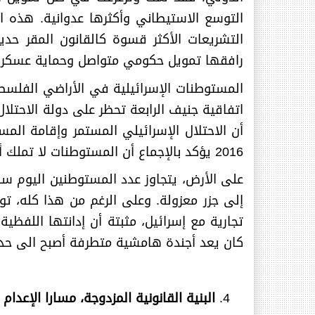
التوسع الاستيطاني وأكثرها عدوانية. هذه ا
التشريعات الأكثر قسوة كالقانون المقر حد
رافقها تمويل حكومي متواصل وحماية عسكري
2016 يؤكد بالإجماع أن المستوطنات لا تملك أي صفة قانونية وتشكل عقبة رئيسية أمام السلام.
على الأرض، يتجاوز عدد المستوطنين اليوم
إلى جزر معزولة. وعلى الرغم من هذا كله، تو
تجارية مع إسرائيل، مثبتة أن إدانتها اللفظي
كان يعد أجندة هامشية متطرفة أصبح الى حد
البنية القانونية المزدوجة، مسارا الإعدام