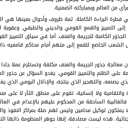
ى من العالم وبمباركته الضمنية
.
في فطرة البراءة الكاملة. ثمة ظروف وأحوال بعينها هي الت
فة إلى التمييز والقمع القومي والديني والطبقي. وعقوبة ا
لجذور الكامنة للجريمة والعنف. أما في سياق التمييز ال
يل الشعب الخاضع للقمع إلى متهم أمام محاكم قامعيه ذا
 معالجة جذور الجريمة والعنف مكلفة وتستلزم عملا جادا و
 على الظلم والتمييز القومي، يغدو السؤال عن جذور العن
ي يصنعه، والتهجير الذي ينتجه، والإذلال اليومي الذي يغ
انتقامية ولا إنسانية، تقوم على منطق الثأر لا على منط
الغالبية الساحقة من المحكوم عليهم بالإعدام في العال
ا يملكون توكيل محامين وليس لهم صلة بمراكز النفوذ وال
ائية. هذه ليست مصادفة، إنها جوهر المنظومة ذاتها التي