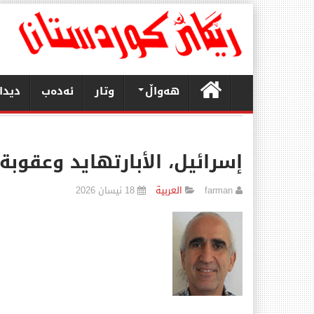
هەواڵ
وتار
ئەدەب
دیدا
إسرائيل، الأبارتهايد وعقوبة
farman
العربیة
18 نیسان 2026