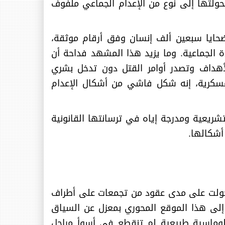
فحولتها إلى نوع من الإعدام الجماعي ملفوف
هو ما يجري في غزة منذ أكتوبر 2023، حيث تجاوز عدد الضحايا سبعين ألف إنسان وفق أرقام موثقة،
 الجماعية. وما يزيد هذا المشهد فداحة أن
أهداف وتصدر أوامر القتل دون تدخل بشري
عسكرية، إنه شكل فاشي من أشكال الإعدام
تشريعية ومدرجة إياه في ترسانتها القانونية
 أشكالها
.
 تحولت على مدى عقود من تجمعات على أطراف
 إلى هذا الموقع المحوري بمعزل عن السياق
لوماسية طبيعية لم تنقطع في أسوأ مراحل