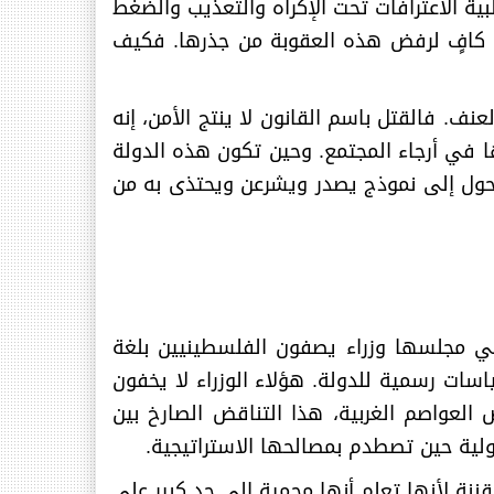
ة الاعترافات تحت الإكراه والتعذيب والضغط
 كافٍ لرفض هذه العقوبة من جذرها. فكيف
نف. فالقتل باسم القانون لا ينتج الأمن، إنه
ا في أرجاء المجتمع. وحين تكون هذه الدولة
تحول إلى نموذج يصدر ويشرعن ويحتذى به من
 في مجلسها وزراء يصفون الفلسطينيين بلغة
سات رسمية للدولة. هؤلاء الوزراء لا يخفون
لعواصم الغربية، هذا التناقض الصارخ بين
لية حين تصطدم بمصالحها الاستراتيجية
.
نة لأنها تعلم أنها محمية الى حد كبير على