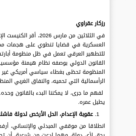
رزكار عقراوي
في الثلاثين من مارس
العسكرية في قضايا تنطوي على هجمات مميتة،
للتطهير العرقي تعمل في ظل منظومة أبارتهاي
القانون الدولي بوصفه نظام هيمنة مؤسسية 
المنظومة تحظى بغطاء سياسي أمريكي غير مسبوق
الرأسمالية التي تحميه، والنفاق الغربي المن
لفهم ما جرى، لا يمكننا البدء بالقانون وحده. 
يطيل عمره
.
عقوبة الإعدام، الحل الأرخص لدولة فاشل
انطلاقا من موقفي المبدئي والإنساني، أرفض
يحق لأي دولة، مهما ادعت من شرعية، أن تصاد