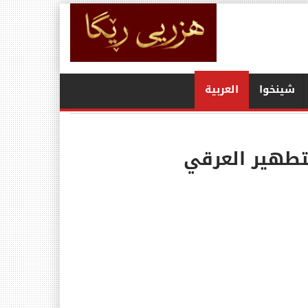
شينخوا
العربیة
لتطهير العرقي