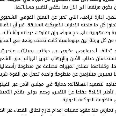
يكون مرتفعا الى الان بما يكفي لتغيير حساباتها
.
ن. إدارة ترامب، التي تعبر عن اليمين القومي الشعبوي ا
وز كل ما منحته الإدارات الأمريكية السابقة. غير أن الأما
راطية وجمهورية على حدٍ سواء، وإن تفاوتت درجاته وأشكاله
اه من كل ورقة تين دبلوماسية كانت تخفف وقعه في الساب
تحالف أيديولوجي عضوي بين حركتين يمينيتين عنصريتين 
تستخدمان خطاب الأمن والإرهاب لتبرير الجرائم بحق الش
ا، وكلتاهما تمثلان تعبيرات مختلفة عن منظومة رأسمالي
ا تعبيرين متلازمين عن منظومة واحدة تجعل من القوة شري
حتاجه لتصعيد انتهاكاته: حماية في مجلس الأمن عبر الفيت
د تأطير الإبادة دفاعا عن النفس، ودعم دولي يقدم التميي
ي منظومة الحوكمة الدولية
.
 تمارس منذ عقود عمليات إعدام خارج نطاق القضاء عبر الاغ