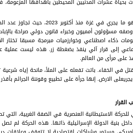
ت بحياة عشرات المدنيين المحيطين بأهدافها المزعومة، 
والنموذج الأكثر فجاجة وتجاوزا لكل الحدود 
فه مسؤولون أمميون وخبراء قانون دولي صراحة بالإبادة
ومات ذكاء اصطناعي وخوارزميات مبرمجة مسبقا تختار ال
اعي إلى قرار آلي ينفذ بضغطة زر. هذه ليست عملية 
ذ على مرأى من العالم
.
قتل في الخفاء. باتت تفعله على الملأ، مانحة إياه شرعية 
ريعلى الارض. إنها جرأة على تطبيع وقوننة الجرائم بأقذر
 القرار
ي للحركة الاستيطانية العنصرية في الضفة الغربية، التي
خل بنية الدولة الإسرائيلية ذاتها. هذه الحركة لم تصل
ريكي مستمر وشراكات اقتصادية لا تتوقف وعلاقات دب