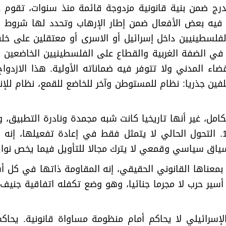
ندرج ضمن بنية قانونية مزدوجة قائمة منذ سنوات، تقوم
ف فيه بعض الأفعال ضمن إطار الإرهاب وتحدد لها شروط ق
في الضفة الغربية والقطاع على الفلسطينيين الخاضعين 
ضاء المدني ولا تتوفر فيه ضماناته الأولية. هذا الازد
فين جذريا: نظام للمستوطن وآخر للخاضع للقمع، نظام للإ
امل، غير أنها تاريخيا كانت شبه مجمدة ونادرة التطبيق، 
للغاية، أبرزها إعدام أدولف أيخمان عام 1962. التحول الحالي لا يتمثل فقط في
ياق سياسي وقمعي لا يترك مجالا للتأويل فيما يخص نواي
 بمعناها القانوني الحقيقي، إنه المقاومة ذاتها في كل 
سير حرب لا مجرما جنائيا، وهو وضع تكفله اتفاقية جنيف ال
لإسرائيلي لا يحاكم أمام منظومة مساواة قانونية. يح