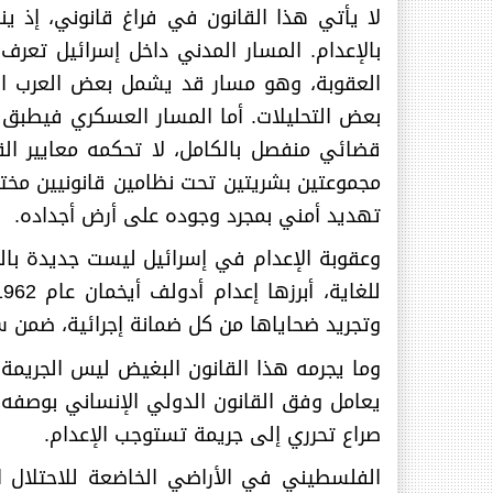
لا يأتي هذا القانون في فراغ قانوني، إذ ي
بالإعدام. المسار المدني داخل إسرائيل تعر
بعض التحليلات. أما المسار العسكري فيطبق 
قضائي منفصل بالكامل، لا تحكمه معايير الق
مجموعتين بشريتين تحت نظامين قانونيين مختل
تهديد أمني بمجرد وجوده على أرض أجداده
.
وعقوبة الإعدام في إسرائيل ليست جديدة بالك
وتجريد ضحاياها من كل ضمانة إجرائية، ضمن س
وما يجرمه هذا القانون البغيض ليس الجريمة
يعامل وفق القانون الدولي الإنساني بوصفه أ
صراع تحرري إلى جريمة تستوجب الإعدام
.
الفلسطيني في الأراضي الخاضعة للاحتلال ا