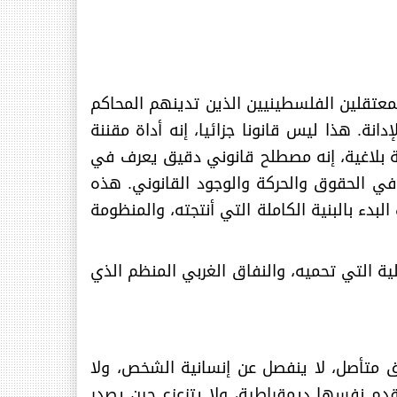
الأسرى والمعتقلين الفلسطينيين الذين تدينهم المحاكم
. هذا ليس قانونا جزائيا، إنه أداة مقننة
غة بلاغية، إنه مصطلح قانوني دقيق يعرف في
ي الحقوق والحركة والوجود القانوني. هذه
دء بالبنية الكاملة التي أنتجته، والمنظومة
الية التي تحميه، والنفاق الغربي المنظم الذي
ق متأصل، لا ينفصل عن إنسانية الشخص، ولا
قدم نفسها ديمقراطية، ولا يتزعزع حين يصدر