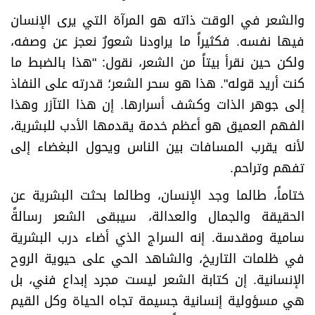
​والشعر في الوقت ذاته هو المرآة التي يرى الإنسان
فيها نفسه. فكثيراً ما يراودنا شعورٌ نعجز عن وصفه،
ولكن حين نقرأ بيتاً من الشعر، نقول: "هذا بالضبط ما
كنت أريد قوله". هذا هو سحر الشعر؛ قدرته على النفاذ
إلى جوهر الذات وكشف أسرارها. إن هذا التآزر وهذا
الفهم العميق هو أعظم خدمة يقدمها الأدب للبشرية،
لأنه يقرب المسافات بين الناس ويحول البغضاء إلى
تفهم وتراحم
.
​ختاماً، طالما وجد الإنسان، وطالما بحثت البشرية عن
الحقيقة والجمال والعدالة، سيبقى الشعر رسالةً
سامية ومقدسة. إنه السراج الذي أضاء درب البشرية
في ظلمات التاريخ، والشاهد الحي على حيوية الروح
الإنسانية. إن كتابة الشعر ليست مجرد إبداع فني، بل
هي مسؤولية إنسانية جسيمة تجاه الحياة وكل القيم