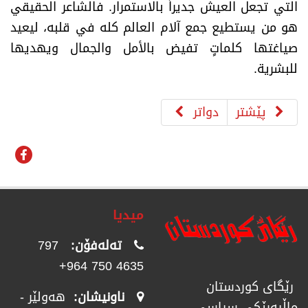
التي تجعل العيش جديراً بالاستمرار. فالشاعر الحقيقي
هو من يستطيع جمع آلام العالم كله في قلبه، ليعيد
صياغتها كلماتٍ تفيض بالأمل والجمال ويهديها
للبشرية
.
پێشتر
دواتر
میدیا
تەلەفۆن:
797
4635 750 964+
رێگای كوردستان
ناونیشان:
هەولێر -
ماڵپەڕێكی سیاسی،