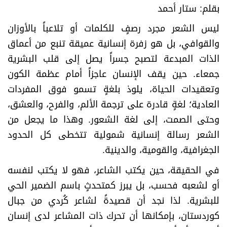
​بقلم: ستار أحمد
​ليس الشعر مجرد رصفٍ للكلمات أو تلاعباً بالأوزان
والقوافي، بل هو زفرة إنسانية عميقة تنبع من أعماق
الذات المبدعة لتصبح جسراً يصل إلى قلب البشرية
جمعاء. حين يقف الإنسان عاجزاً أمام عظمة الكون
وتعقيدات الحياة، يلوذ بلغةٍ تسمو فوق المفردات
العادية؛ لغةٍ قادرة على ترجمة الألم، والفرح، والعشق،
وحتى الصمت، إلى لغة الشعور. وهذا ما يجعل من
الشعر رسالة إنسانية شمولية تتخطى كل الحدود
الجغرافية، والقومية، والدينية
.
​في الحقيقة، حين يكتب الشاعر، فهو لا يكتب لنفسه
أو لشعبه فحسب، بل يبرز كمتحدثٍ باسم الضمير الحي
للبشرية. لذا نجد أن قصيدةً لشاعر كُردي من جبال
كوردستان، بإمكانها أن تحرك ذات المشاعر لدى إنسان