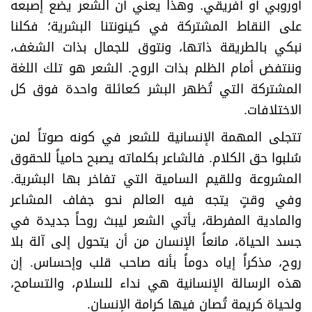
أوروبي أو أفريقي. وهذا يعني أن الشعر يضع إصبعه
على النقاط المشتركة في كينونتنا البشرية؛ فكلنا
نبكي بالطريقة ذاتها، ونتوق للجمال بذات الشغف،
وننتفض أمام الظلم بذات الروح. الشعر هو تلك اللغة
المشتركة التي تُظهر البشر كعائلة واحدة فوق كل
الاختلافات
.
​تتجلى المهمة الإنسانية للشعر في كونه صوتاً لمن
سُلبوا حق الكلام. فالشاعر بكلماته يصبح حامياً للحقوق
المشروعة وللقيم السامية التي تفاخر بها البشرية.
وفي وقتٍ يتجه فيه العالم نحو جفاف المشاعر
والمادية المفرطة، يأتي الشعر ليبث روحاً جديدة في
جسد الحياة، مانعاً الإنسان من أن يتحول إلى آلة بلا
روح، مذكراً إياه دوماً بأنه صاحب قلب وإحساس. إن
هذه الرسالة الإنسانية هي نداء للسلام، والتسامح،
ولحياة كريمة تُصان فيها كرامة الإنسان
.