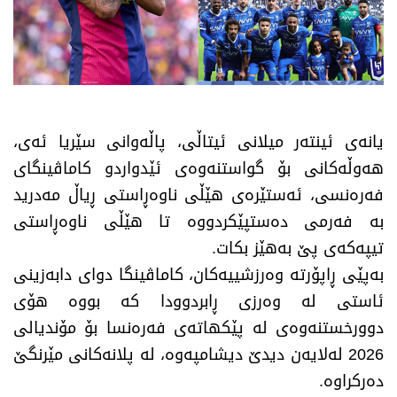
یانەی ئینتەر میلانی ئیتاڵی، پاڵەوانی سێریا ئەی،
هەوڵەکانی بۆ گواستنەوەی ئێدواردو کاماڤینگای
فەرەنسی، ئەستێرەی هێڵی ناوەڕاستی ڕیاڵ مەدرید
بە فەرمی دەستپێکردووە تا هێڵی ناوەڕاستی
تیپەکەی پێ بەهێز بکات.
بەپێی ڕاپۆرتە وەرزشییەکان، کاماڤینگا دوای دابەزینی
ئاستی لە وەرزی ڕابردوودا کە بووە هۆی
دوورخستنەوەی لە پێکهاتەی فەرەنسا بۆ مۆندیالی
2026 لەلایەن دیدێ دیشامپەوە، لە پلانەکانی مێرنگێ
دەرکراوە.