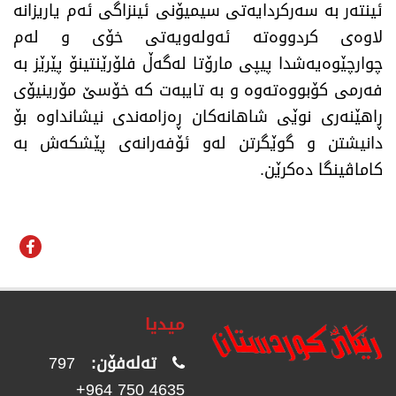
ئینتەر بە سەرکردایەتی سیمیۆنی ئینزاگی ئەم یاریزانە
لاوەی کردووەتە ئەولەویەتی خۆی و لەم
چوارچێوەیەشدا پیپی مارۆتا لەگەڵ فلۆرێنتینۆ پێرێز بە
فەرمی کۆبووەتەوە و بە تایبەت کە خۆسێ مۆرینیۆی
ڕاهێنەری نوێی شاهانەکان ڕەزامەندی نیشانداوە بۆ
دانیشتن و گوێگرتن لەو ئۆفەرانەی پێشکەش بە
کاماڤینگا دەکرێن.
میدیا
تەلەفۆن:
797
4635 750 964+