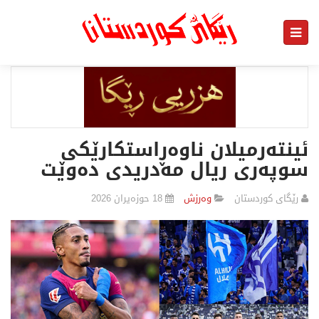
ئینتەرمیلان ناوەڕاستكارێكی
سوپەری ریال مەدریدی دەوێت
رێگای كوردستان
وەرزش
18 حوزەیران 2026