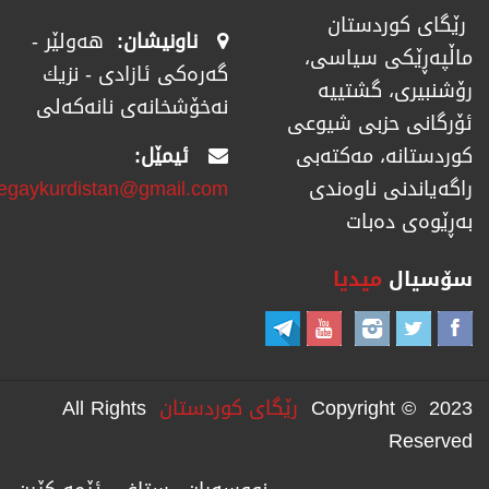
رێگای كوردستان
ناونیشان:
هەولێر -
ماڵپەڕێكی سیاسی،
گەرەکی ئازادی - نزیك
رۆشنبیری، گشتییە
نەخۆشخانەی نانەکەلی
ئۆرگانی حزبی شیوعی
ئیمێل:
كوردستانە، مەكتەبی
regaykurdistan@gmail.com
راگەیاندنی ناوەندی
بەڕێوەی دەبات
سۆسیال
میدیا
Copyright © 2023
رێگای كوردستان
All Rights
Reserved