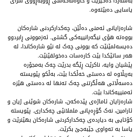
بەسەردا دەگیرێت و خاوەنەکەشی ڕووبەڕووی سزای
یاسایی دەبێتەوە.
شارەزایانی ئەمنی دەڵێن، چەکدارکردنی شارەکان
بووەتە هۆی نیگەرانییەکی گشتی. ئەزموونی ڕابردوو
دەیسەلمێنێت کە بوونی چەک لە نێو شارەکاندا، لە
هەر ساتێکدا بێت کارەسات دەخولقێنێت.
پێشیان وایە، ناکرێت ڕێگە بدرێت چەک بەمجۆرە
بەربڵاوە لە دەستی خەڵکدا بێت، بەڵکو پێویستە
دەسەڵاتی هەڵگرتنی چەک تەنها لە دەستی هێزە
ئەمنییەکاندا بێت.
شارەزایان ئاماژەی پێدەکەن، ​شارەکان شوێنی ژیان و
ئارامین، نەک گۆڕەپانی ململانێی چەکداری. پێویستە
کۆتایی بە دیاردەی چەکدارکردنی شارەکان بهێنرێت و
یاسا بە تەواوی جێبەجێ بکرێت.