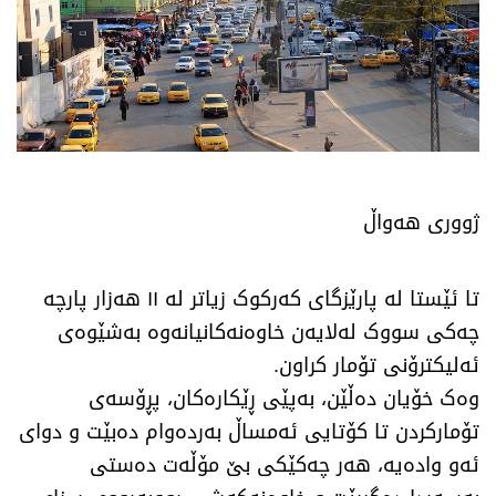
ژووری هەواڵ
​تا ئێستا لە پارێزگای کەرکوک زیاتر لە ١١ هەزار پارچە
چەکی سووک لەلایەن خاوەنەکانیانەوە بەشێوەی
ئەلیکترۆنی تۆمار کراون.
وەک خۆیان دەڵێن، بەپێی ڕێکارەکان، پڕۆسەی
تۆمارکردن تا کۆتایی ئەمساڵ بەردەوام دەبێت و دوای
ئەو وادەیە، هەر چەکێکی بێ مۆڵەت دەستی