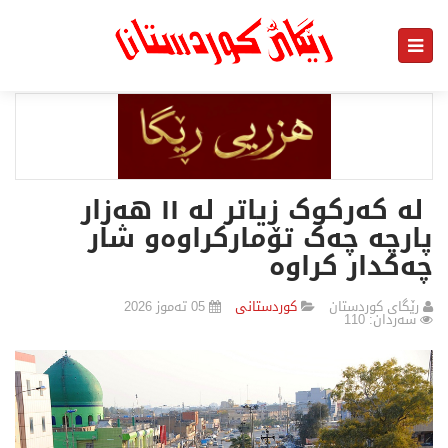
لە کەرکوک زیاتر لە ١١ هەزار
پارچە چەک تۆمارکراوەو شار
چەکدار کراوە
رێگای كوردستان
كوردستانی
05 تەموز 2026
سەردان: 110