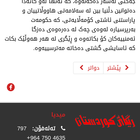
جەختی لەسەر دەکەنەوە، کە تەنها لەو کاتەدا
دەتوانین دڵنیا بین لە سەلامەتی هاووڵاتییان و
پاراستنی ئاشتی کۆمەڵایەتی، کە حکومەت
بەرپرسیارە لەوەی چەک لە دەرەوەی دەزگا
ئەمنییەکان کۆ بکاتەوە و ڕێگری لە هەر هەوڵێک بکات
کە ئاسایشی گشتی دەخاتە مەترسییەوە.
پێشتر
دواتر
میدیا
تەلەفۆن:
797
4635 750 964+