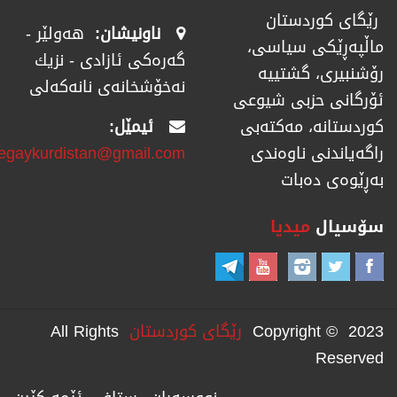
رێگای كوردستان
ناونیشان:
هەولێر -
ماڵپەڕێكی سیاسی،
گەرەکی ئازادی - نزیك
رۆشنبیری، گشتییە
نەخۆشخانەی نانەکەلی
ئۆرگانی حزبی شیوعی
ئیمێل:
كوردستانە، مەكتەبی
regaykurdistan@gmail.com
راگەیاندنی ناوەندی
بەڕێوەی دەبات
سۆسیال
میدیا
Copyright © 2023
رێگای كوردستان
All Rights
Reserved