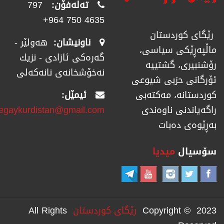
تەلەفۆن:
797
4635 750 964+
رێگای كوردستان
ناونیشان:
هەولێر -
ماڵپەڕێكی سیاسی،
گەرەکی ئازادی - نزیك
رۆشنبیری، گشتییە
نەخۆشخانەی نانەکەلی
ئۆرگانی حزبی شیوعی
ئیمێل:
كوردستانە، مەكتەبی
regaykurdistan@gmail.com
راگەیاندنی ناوەندی
بەڕێوەی دەبات
سۆسیال
میدیا
Copyright © 2023
رێگای كوردستان
All Rights