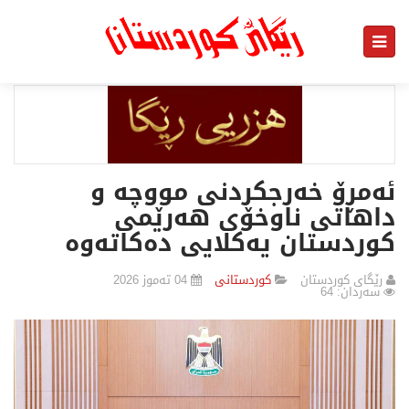
ئەمڕۆ خەرجکردنی مووچە و
داهاتی ناوخۆی هەرێمی
كوردستان یەکلایی دەکاتەوە
رێگای كوردستان
كوردستانی
04 تەموز 2026
سەردان: 64