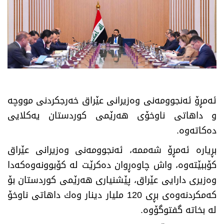
ئەمڕۆ ئەنجوومەنی وەزیرانی عێراق خەرجکردنی مووچە
و داهاتی ناوخۆی هەرێمی كوردستان یەکلایی
دەکاتەوە.
بڕیارە ئەمڕۆ شەممە، ئەنجوومەنی وەزیرانی عێراق
كۆببێتەوە، واش چاوەڕوان دەکرێت لە كۆبوونەوەكەدا
وەزیری دارایی عێراق، پێشنیاری هەرێمی كوردستان بۆ
كەمكردنەوەی بڕی 120 ملیار دینار وەك داهاتی ناوخۆ
لە بخاتە گفتوگۆوە.