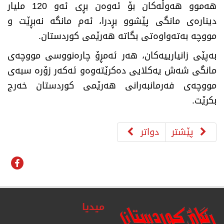
هەموو هەوڵەكان بۆ ئەوەن بڕی ئەو 120 ملیار
دینارەی مانگی پێشوو بڕدرا، ئەم مانگە نەبڕێت و
مووچە بەتەواوەتی بگاتە هەرێمی كوردستان.
بەپێی زانیارییەكان، هەر ئەمڕۆ چارەنووسی مووچەی
مانگی شەش یەکلایی دەکرێتەوەو ئەکەر زۆرە سبەی
مووچەی فەرمانبەرانی هەرێمی كوردستان خەرج
بكرێت.
پێشتر
دواتر
میدیا