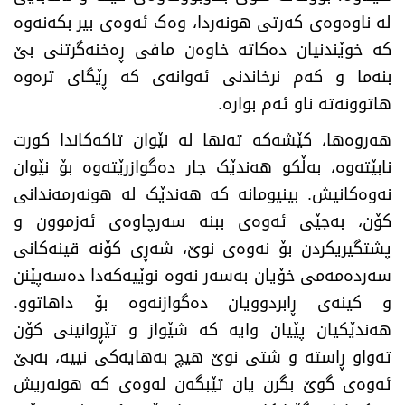
لە ناوەوەی کەرتی هونەردا، وەک ئەوەی بیر بکەنەوە
کە خوێندنیان دەکاتە خاوەن مافی ڕەخنەگرتنی بێ
بنەما و کەم نرخاندنی ئەوانەی کە ڕێگای ترەوە
هاتوونەتە ناو ئەم بوارە
.
هەروەها، کێشەکە تەنها لە نێوان تاکەکاندا کورت
نابێتەوە، بەڵکو هەندێک جار دەگوازرێتەوە بۆ نێوان
نەوەکانیش. بینیومانە کە هەندێک لە هونەرمەندانی
کۆن، بەجێی ئەوەی ببنە سەرچاوەی ئەزموون و
پشتگیریکردن بۆ نەوەی نوێ، شەڕی کۆنە قینەکانی
سەردەمەمی خۆیان بەسەر نەوە نوێیەکەدا دەسەپێنن
و کینەی ڕابردوویان دەگوازنەوە بۆ داهاتوو.
هەندێکیان پێیان وایە کە شێواز و تێڕوانینی کۆن
تەواو ڕاستە و شتی نوێ هیچ بەهایەکی نییە، بەبێ
ئەوەی گوێ بگرن یان تێبگەن لەوەی کە هونەریش