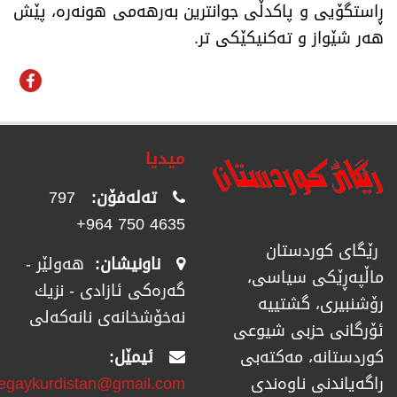
ڕاستگۆیی و پاکدڵی جوانترین بەرهەمی هونەرە، پێش
هەر شێواز و تەکنیکێکی تر
.
میدیا
تەلەفۆن:
797
4635 750 964+
رێگای كوردستان
ناونیشان:
هەولێر -
ماڵپەڕێكی سیاسی،
گەرەکی ئازادی - نزیك
رۆشنبیری، گشتییە
نەخۆشخانەی نانەکەلی
ئۆرگانی حزبی شیوعی
ئیمێل:
كوردستانە، مەكتەبی
regaykurdistan@gmail.com
راگەیاندنی ناوەندی