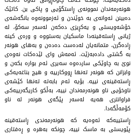
هونەرمەندان نموونەی ڕاستگۆیی و پاکی بن. کاتێک
دەبینن ئەوانەی بە خوێندن و ئەزموونەوە بانگەشەی
خۆشەویستی و یەکڕیزی دەکەن لەسەر سەکۆ، لە
ژیانی ڕاستەقینەدا ماسکیان بەستووە و ورەی کینە
ڕادەگرن، متمانەیان لەدەست دەدەن و بەهای هونەر
بە گشتی دادەبەزێت. ئەمەش وای لێدەکات نەوەی
نوێ بە چاوێکی ساردەوە سەیری ئەم بوارە بکەن و
وابزانن کە هونەر تەنها ڕووکارییە و هیچ بناغەیەکی
ڕاستەقینەی نییە. بۆیە ئەم بابەتە تەنها کێشەی
ناوخۆیی ناو هونەرمەندان نییە، بەڵکو کاریگەرییەکی
فراوانتری هەیە لەسەر پێگەی هونەر لە ناو
کۆمەڵگەدا
.
ڕاستییەکە ئەوەیە کە هونەرمەندی ڕاستەقینە
پێویستی بە ماسک نییە، چونکە بەهرە و ڕەفتاری