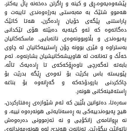
پێشەوەیەوە،ڕق و کینە و ڕاگرتن دەخەنە پاڵ یەکتر،
هەموو شتێک بە مەبەستی بەرژەوەندی تایبەت و
پاراستنی پێگەی خۆیان ڕادەگرن، هەتا کاتێک
دەگاتەوە کە ئەو کینەیە دەبێتە هۆی تێکدانی
پەیوەندی و بڵاوبوونەوەی ناتەبایی. ماسکەکانیان
بەستراوە و فێری بوونە چۆن ڕاستییەکانیان لە چاوی
خەڵک و تەنانەت لە هاوپیشەکانیشیان بشارنەوە. ئەم
بابەتە ئەگەرچی ناوەڕۆکەکەی تا ڕادەیەک تاڵە،
پێویستە باس بکرێت بۆ ئەوەی ڕێگە بدرێت بۆ
چاککردنی بارودۆخەکە و گەڕانەوە بۆ بناغە
ڕاستەقینەکانی هونەر
.
سەرەتا، دەتوانین بڵێین کە ئەم شێوازەی ڕەفتارکردن،
هیچ پەیوەندییەکی بە ڕەسەنایەتی هونەرەوە نییە، و
نە بڕوانامەی زانکۆیی و نە ئەزموونی دەرەوەش
ناتوانێت بیگۆڕێت. تەنانەت هەندێ لەو هونەرمەندانەی