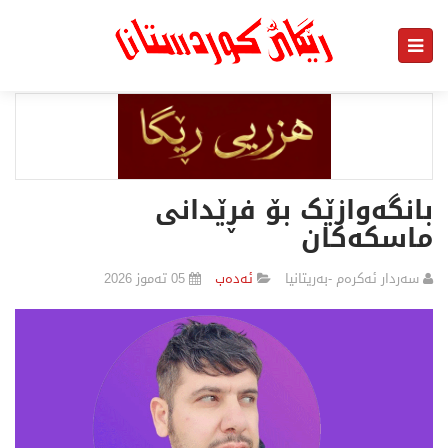
بانگەوازێک بۆ فڕێدانی
ماسکەکان
سەردار ئەکرەم -بەریتانیا
ئەدەب
05 تەموز 2026