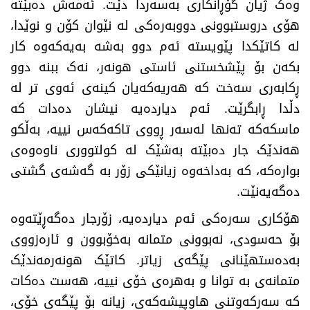
وەک ژیان گۆڕانکاری بەسەردا دێت. ئەمەش دەبێتە
هۆی دروستبوونی دووبەرەکی لە نێوان کۆن و نوێدا،
لە کاتێکدا پێویستە ئەم دوو بەشە بەیەکەوە کار
بکەن بۆ پێشخستنی ئاستی هونەر، نەک ببنە دوو
ڕکابەری سەخت کە هەریەکەیان کینەی ئەوی تر لە
دڵدا ڕابگرێت. ئەم دیاردەیە نیشان دەدات کە
ماسکەکە تەنها لەسەر ڕووی تاکەکەس نییە، بەڵکو
هەندێک جار دەبێتە بەشێک لە کولتووری ناوەوەی
بوارەکە، کە بەداخەوە زیانێکی زۆر بە گەشەی گشتی
دەگەیەنێت
.
هۆکاری سەرەکی ئەم دیاردەیە، زۆرجار دەگەڕێتەوە
بۆ حەسودی، نەبوونی متمانە بەخۆبوون و ئارەزووی
بەدەستهێنانی پێگەی زیاتر. کاتێک هونەرمەندێک
متمانەی بە توانا و بەهرەی خۆی نییە، هەست دەکات
کە سەرکەوتنی هاوپیشەکەی، زیانە بۆ پێگەی خۆی،