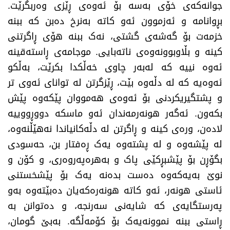
جوانەکەی خۆی بەسە بۆ ئەوەی ڕێزی وەربگرێت.
بڕوانامە و ئەزموون ئەو کاتە بەنرخ دەبن کە ببنە
خزمەت بۆ گەشەی گشتی، نەک ببنە هۆی ڕاگرتنی
کینە و بڵاوبوونەوەی ناتەبایی. موجامەی ڕاستەقینە
ئەوە نییە کە لەبەر چاوی خەڵکدا بکرێت، بەڵکو
ئەوەیە کە لە دڵەوە بێت، ڕێزگرتن لە توانای ئەوی تر
و پشتگیریکردنی بۆ ئەوەی هەمووان پێکەوە پێش
بکەون. ئەگەر هونەرمەندان ئەو ماسکە دووڕووییە
لادەن، ورەی کینە و ڕاگرتن لە دڵەکانیاندا نەهێڵنەوە،
لە پێشەوە و لە پشتەوە یەک ڕەفتار بن، حەسودی
بگۆڕن بۆ پێشبڕکێی پاک و بەهرەپەروەری، و کۆن و
نوێ بەیەکەوە دەست بدەنە یەک بۆ پێشخستنی
ئاستی هونەر، ئەو کاتە هونەرەکەیان دەبێتەوە بەو
پەرستگایەی کە شایەنی سەرنجە، و دەتوانن بە
ڕاستی ببنە نموونەیەک بۆ کۆمەڵگە. بەبێ گومان،