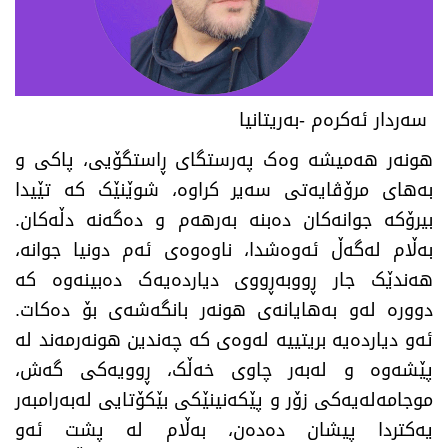
سەردار ئەکرەم -بەریتانیا
هونەر هەمیشە وەک پەرستگای ڕاستگۆیی، پاکی و
بەهای مرۆڤایەتی سەیر کراوە، شوێنێک کە تێیدا
بیرۆکە جوانەکان دەبنە بەرهەم و دەگەنە دڵەکان.
بەڵام لەگەڵ ئەوەشدا، ناوەوەی ئەم دونیا جوانە،
هەندێک جار ڕووبەڕووی دیاردەیەک دەبینەوە کە
دوورە لەو بەهایانەی هونەر بانگەشەی بۆ دەکات.
ئەو دیاردەیە بریتییە لەوەی کە چەندین هونەرمەند لە
پێشەوە و لەبەر چاوی خەڵک، ڕوویەکی گەش،
موجامەلەیەکی زۆر و پێکەنینێکی بێکۆتایی لەبەرامبەر
یەکتردا پیشان دەدەن، بەڵام لە پشت ئەو