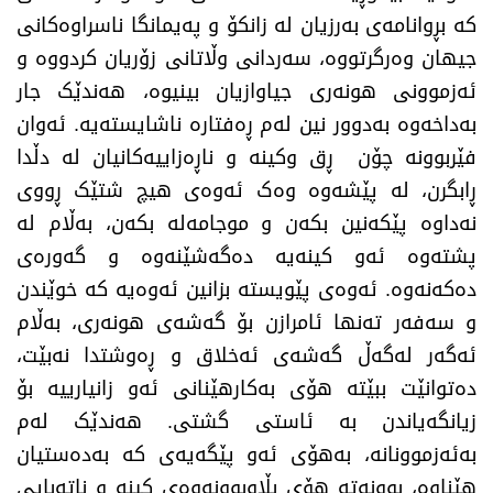
کە بڕوانامەی بەرزیان لە زانکۆ و پەیمانگا ناسراوەکانی
جیهان وەرگرتووە، سەردانی وڵاتانی زۆریان کردووە و
ئەزموونی هونەری جیاوازیان بینیوە، هەندێک جار
بەداخەوە بەدوور نین لەم ڕەفتارە ناشایستەیە. ئەوان
فێربوونە چۆن ڕق وکینە و ناڕەزاییەکانیان لە دڵدا
ڕابگرن، لە پێشەوە وەک ئەوەی هیچ شتێک ڕووی
نەداوە پێکەنین بکەن و موجامەلە بکەن، بەڵام لە
پشتەوە ئەو کینەیە دەگەشێنەوە و گەورەی
دەکەنەوە. ئەوەی پێویستە بزانین ئەوەیە کە خوێندن
و سەفەر تەنها ئامرازن بۆ گەشەی هونەری، بەڵام
ئەگەر لەگەڵ گەشەی ئەخلاق و ڕەوشتدا نەبێت،
دەتوانێت ببێتە هۆی بەکارهێنانی ئەو زانیارییە بۆ
زیانگەیاندن بە ئاستی گشتی. هەندێک لەم
بەئەزموونانە، بەهۆی ئەو پێگەیەی کە بەدەستیان
هێناوە، بوونەتە هۆی بڵاوبوونەوەی کینە و ناتەبایی