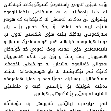
بۆیە بەجێی ئەوەی ڕاستەوخۆ گفتوگۆ بکات، کینەکەی
لە دڵدا ڕادەگرێت و بە ماسکێکی پێکەنیناوەوە
پێشوازی لێ دەکات. ئەمەش لە کاتێکدایە کە هونەر
شتێک نییە کە تەنها بۆ یەک کەس بێت، یان
سەرکەوتنی یەکێک ببێتە هۆی شکستی ئەوی تر.
دونیا هونەرەکە فراوانە، هەر هونەرمەندێک شێواز و
تایبەتمەندی خۆی هەیە، وەک ئەوەی کە گوڵەکان
هەموویان یەک ڕەنگ و بۆن نین، بەڵام هەموویان
بەجوانی خۆیانەوە بەشدارن لە جوانکردنی باخچەکە.
کاتێک ئەم تێگەیشتنە لە ناو هونەرمەنداندا نەبێت،
ماسکەکانیان بەستراو دەمێننەوە و دونیا هونەرەکە
دەبێتە شوێنێک بۆ پاراستنی کینە و ململانێی
ناشایستە بەجێی پێشکەوتنی هونەری
.
ئەم دیاردەیە زیانێکی گەورەش بە کۆمەڵگە
دەگەیەنێت، چونکە خەڵک چاوەڕوانی ئەوە دەکات