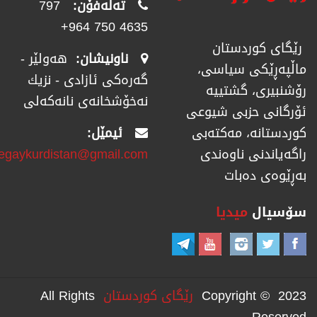
تەلەفۆن:
797
4635 750 964+
رێگای كوردستان
ناونیشان:
هەولێر -
ماڵپەڕێكی سیاسی،
گەرەکی ئازادی - نزیك
رۆشنبیری، گشتییە
نەخۆشخانەی نانەکەلی
ئۆرگانی حزبی شیوعی
ئیمێل:
كوردستانە، مەكتەبی
regaykurdistan@gmail.com
راگەیاندنی ناوەندی
بەڕێوەی دەبات
سۆسیال
میدیا
Copyright © 2023
رێگای كوردستان
All Rights