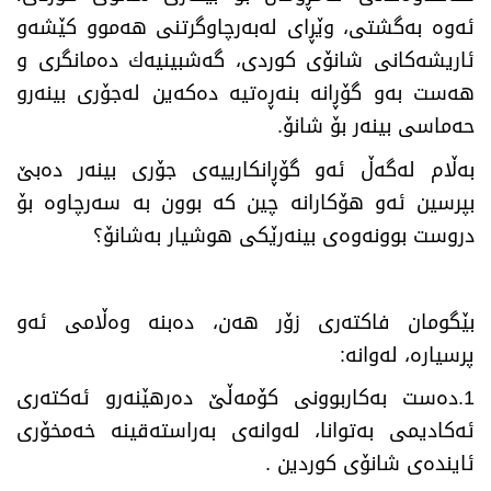
ئەوە بەگشتی، وێڕای لەبەرچاوگرتنی هەموو كێشەو
ئاریشەكانی شانۆی كوردی، گەشبینیەك دەمانگری و
هەست بەو گۆڕانە بنەڕەتیە دەكەین لەجۆری بینەرو
حەماسی بینەر بۆ شانۆ
.
بەڵام لەگەڵ ئەو گۆڕانكارییەی جۆری بینەر دەبێ‌
بپرسین ئەو هۆكارانە چین كە بوون بە سەرچاوە بۆ
دروست بوونەوەی بینەرێكی هوشیار بەشانۆ؟
بێگومان فاكتەری زۆر هەن، دەبنە وەڵامی ئەو
پرسیارە، لەوانە
:
1.
دەست بەكاربوونی كۆمەڵێ‌ دەرهێنەرو ئەكتەری
ئەكادیمی بەتوانا، لەوانەی بەراستەقینە خەمخۆری
ئایندەی شانۆی كوردین
.