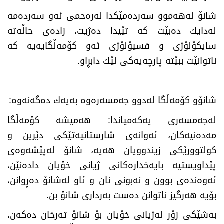
شانۆ لەهەموو سەردەمێكدا لەرەحمی ئەو سەردەمە
لەدایك دەبێت كە تێیدا دەژیت، زادەی حاڵەتە
سایكۆلۆژی و فسیۆلۆژی ئەو كۆمەڵگایەیە كە
ناتوانێت ببێتە پارچەیەكی لێك دابڕاو
.
شانۆو كۆمەڵگا لەدوو جەمسەرەوە بەیەك دەگەنەوە
:
لەجەمسەری یەكەمیاندا: هەمیشە كۆمەڵگا
مەدەنیەكان، ئەوانەی شارستانیەتێكی دێرین و
كولتوورێكی زیندوویان هەیە، شانۆ لەپێشەوەی
پێداویستیە بایەخدارەكانی ژیانی خۆیان دادەنێن،
ئەوەندەی بوون و نەبونی نان و ئاو لەشانۆ دەڕوانن،
بۆیە هەرگیز ناتوانن دەست بەرداری شانۆ بن
.
بەشێكی زۆر لەژیانی خۆیان بۆ شانۆ تەرخان دەكەن،