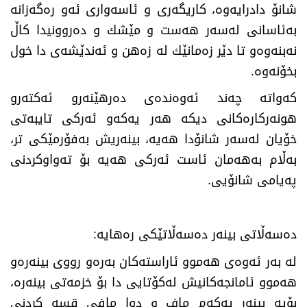
شانۆ دادرایەوە، كاریگەری و ئاسەواری ئەو رەگەزانە
بەئاسانی لەسەر هەست و مێشك و دەروونیدا كاڵ
نەبنەوەو تا دێر زەمانێك لە زەهن و ئەندێشەی دا خول
بخۆنەوە
.
كەواتە چەند ئەوەندەی دەرهێنەرو ئەكتەرو
هونەركارەكانی دیكە هەر یەكەو ئەركی تایبەتی
خۆیان لەسەر شانۆدا هەیە، بینەریش بەفۆرمێكی تر،
بەڵام بەهەمان ئاست ئەركی هەیە بۆ تەواوكردنی
پەیامی شانۆیی
.
دەسەڵاتی بینەر دەسەڵاتێكی رەهایە
:
لە بەر ئەوەی هەموو ئاراستەكان بەرەو رووی بینەرەو
هەموو ئامانجەكانیش لەكۆتایی دا بۆ خزمەتی بینەرە،
بۆیە بینەر یەكەم ماف و دوا مافی قسە كردنی