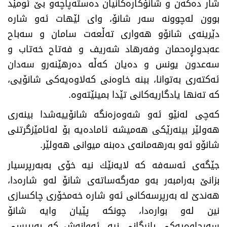
شار دەكەن و شانۆكارەكانیان دەستەپاچەو بێ‌ ئومێد
بوون لەچوونە سەر شانۆ، وای لێهات ئەو شارە
دێرینەی شانۆو هەواری تەڵعەت سامان و سەباح
عەبدولڕەحمان وفەرهاد شەریف و فەتاح خەتاب و
سەعدون یونس و دەیان كەڵە دەرهێنەرو سەدان
ئەكتەری بەتوانا، ببنە خاوەنی كەلاوەیەكی شانۆیی،
كە تەنها یادگاریەكانی تێدا بمینێتەوە
.
كەچی لەنێو ئەو شەوەزەنگە شانۆییەشدا بینەری
هەولێر بینەرێكی هەمیشە ئامادەیە بۆ لەئامێزگرتنی
شانۆو ئەو بەرهەمانەی دەبنە میوانی هەولێر
.
جێگەی ئەسەفە كە لایەنێك نیە خۆی بەبەرپرسیار
بزانێ‌ بەرامبەر بەو مەرگەساتەی شانۆ لەو شارەدا،
هەندێ‌ لە بەرپرسەكانی ئەو شارە خەمخۆری چاكسازی
نین لەو بوارەدا، چونكە پێیان وایە شانۆ
سەرچاوەیەكی بازرگانی نیە، ئەوانەش كە بەرپرسی