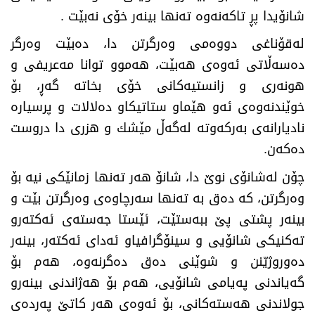
شانۆیدا پڕ تاكەنەوە تەنها بینەر خۆی نەبێت
.
لەقۆناغی دووەمی وەرگرتن دا، دەبێت وەرگر
دەسەڵاتی ئەوەی هەبێت، هەموو توانا مەعریفی و
هونەری و زانستیەكانی خۆی بخاتە گەڕ، بۆ
خوێندنەوەی ئەو هێماو ستاتیكاو دەلالات و پرسیارە
نادیارانەی بەركەوتە لەگەڵ مێشك و هزری دا دروست
دەكەن
.
چۆن لەشانۆی نوێ‌ دا، شانۆ هەر تەنها زمانێكی نیە بۆ
وەرگرتن، كە دەق بە تەنها سەرچاوەی وەرگرتن بێت و
بینەر پشتی پێ‌ ببەستێت، ئێستا جەستەی ئەكتەرو
تەكنیكی شانۆیی و سینۆگرافیاو ئەدای ئەكتەر، بینەر
دەوروژیّنن و شوێنی دەق دەگرنەوە، هەم بۆ
گەیاندنی پەیامی شانۆیی، هەم بۆ هەژاندنی بینەرو
جولاندنی هەستەكانی، بۆ ئەوەی هەر كاتێ‌ پەردەی