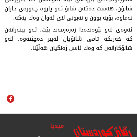
شانۆن، هەست دەكەن شانۆ ئەو پاروە چەورەی جاران
نەماوە، بۆیە بوون و نەبونی لای ئەوان وەك یەكە
.
ئەوەی لەو نێوەندەدا زەرەرمەند بێت، ئەو بینەرانەن
كە خەریكە تامی شانۆیان لەبیر دەچێتەوە، ئەو
شانۆكارانەن كە وەك ئاسن ژەنگیان هەڵێنا
.
میدیا