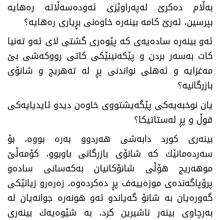
بەڵام دەكرێ‌ لەپەراوێزی ئەودەسەڵاتە رەهایە
بپرسین، ئەرێ‌ كامە بینەرە خاوەنی بڕیاری رەهایە؟
ئەو بینەرە سادەیەی كە پێوەری گشتی لای ئەو تەنیا
كات بەسەر بردن و پێكەنینێكی كاتی رووكەشی بێ‌
مەغزایە و ئەهلی نواندنی پڕ لە تەهریج و شانۆی
بازرگانیە؟
یان نوخبەیەكی پێگەیشتووی خاوەن دیدو ئایدیایەكی
قوڵ و پڕ لەستاتیكا؟
بینەری كورد دابەشی هەردوو بەرە بووە، بۆ
سەردەمانێك كە شانۆی بازرگانی باوبوو، كۆمەڵێ‌
موهەریج هۆڵی شانۆكانیان بەكەسانی سادەو
پرۆپاگەندەی موزەییەف پڕ دەكردەوە، زەرەرو زیانێكی
گەورەیان بە شانۆ گەیاندو ئەو هونەرە جوانەیان لە
بەرچاوی بینەر ناشیرین كرد، بە شێوەیەك بینەری