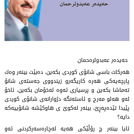
حه‌یده‌ر عه‌بدولره‌حمان
هەركات باسی شانۆی كوردی بكەین، دەبێت بینەر وەك
پارچەیەكی هەرە كاریگەرو زیندووی جەستەی شانۆ
تەماشا بكەین و پرسیاری ئەوە لەخۆمان بكەین، ئاخۆ
لەو هەلو مەرج و ئاستەنگە دژوارانەی شانۆی كوردی
پێیدا تێدەپەڕێ‌، بینەر لەكوێ‌ ی هاوكێشە شانۆییەكە
دایە؟
ئایا بینەر چ رۆڵێكی هەیە لەچارەسەركردنی ئەو