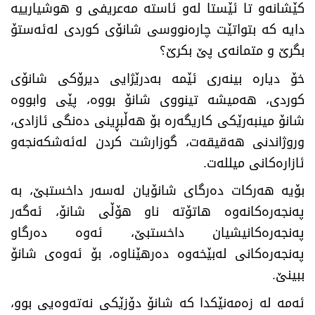
كێشانەو تا ئێستا لەو ئاستە مەعریفی و هوشیارییە
دایە كە بتواتێت چارەنووسی شانۆی كوردی لەئەستۆ
بگرێ‌ و متمانەی پێ‌ بكرێ‌؟
خۆ دیارە بینەری ئێمە بەدرێژایی دیرۆكی شانۆی
كوردی، هەمیشە تینووی شانۆ بووە، پێی وابووە
شانۆ مینبەرێكی كاریگەرە بۆ هەڵبڕینی دەنگی ئازادی،
وروژاندنی هەقیقەت، گوزارشت كردن لەئەشكەنجەو
ئازارەكانی میللەت
.
بۆیە هەركات دەرگای شانۆیان لەسەر داخستبێ‌، بە
پەنجەرەكانەوە هاتۆتە ناو هۆڵی شانۆ، ئەگەر
پەنجەرەكانیشیان داخستبێ‌، ئەوە دەرگاو
پەنجەرەكانی لەبێخەوە دەرهێناوە، بۆ ئەوەی شانۆ
ببینێ‌
.
ئەمە لە زەمەنێكدا كە شانۆ دۆزێكی نەتەوەیی بوو،