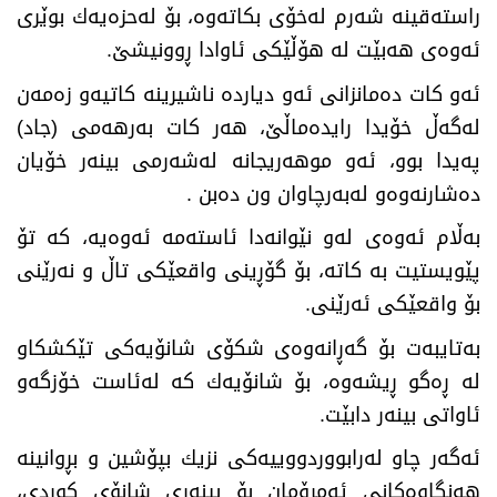
راستەقینە شەرم لەخۆی بكاتەوە، بۆ لەحزەیەك بوێری
ئەوەی هەبێت لە هۆڵێكی ئاوادا ڕوونیشێ‌
.
ئەو كات دەمانزانی ئەو دیاردە ناشیرینە كاتیەو زەمەن
لەگەڵ خۆیدا رایدەماڵێ‌، هەر كات بەرهەمی (جاد)
پەیدا بوو، ئەو موهەریجانە لەشەرمی بینەر خۆیان
دەشارنەوەو لەبەرچاوان ون دەبن
.
بەڵام ئەوەی لەو نێوانەدا ئاستەمە ئەوەیە، كە تۆ
پێویستیت بە كاتە، بۆ گۆڕینی واقعێكی تاڵ و نەرێنی
بۆ واقعێكی ئەرێنی
.
بەتایبەت بۆ گەڕانەوەی شكۆی شانۆیەكی تێكشكاو
لە ڕەگو ڕیشەوە، بۆ شانۆیەك كە لەئاست خۆزگەو
ئاواتی بینەر دابێت
.
ئەگەر چاو لەرابووردووییەكی نزیك بپۆشین و بڕوانینە
هەنگاوەكانی ئەمڕۆمان بۆ بینەری شانۆی كوردی،