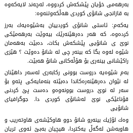
بەرهەمی خۆیان پێشكەش كردووە، لەچەند لایەكەوە
بە قازانجی شانۆی كوردی هەڵكەوتنەوە
:
یەكەم: ئاستی شانۆی كوردییان بەشێوەیەك بەرز
كردەوە، كە هەر دەرهێنەرێك بیەوێت بەرهەمێكی
نوێ‌ ی شانۆیی پێشكەش بكات، دەبێت بەهەمان
شێوە لەوە بگا كە بینەر چی لە شانۆ دەوێت ؟ هێزی
راكێشانی بینەری بۆ هۆڵەكانی شانۆ هەبێت
.
بەم شێوەیە دروست بوونی ركابەری لەسەر داهێنان
لە نێوان دەرهێنەرەكاندا دەبێتە بنەمایەكی پتەو بۆ
سەر لە نوێ‌ دروست بوونەوەو دەست پێ‌ كردنی
قۆناغێكی نوێ‌ لەشانۆی كوردی دا. جوگرافیای
شانۆیی
وەك لۆژیك بینەرو شانۆ دوو هاوكێشەی هاوتەریب و
هاوبەشن لەگەڵ یەكتردا، هیچیان بەبێ‌ ئەوی تریان