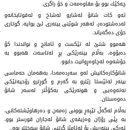
چەكێك بوو بۆ مقاوەمەت و خۆ راگری
.
ئەو كات شانۆ لەشارو لەشاخ و لەقوتابخانەو
لەدەشتودەر، لەهەر شوێنی بینەری لێ‌ بوایە، گوتاری
خۆی دەگەیاند
.
هەموو شتێ‌ لە تێكست و ئامانج و نواندندا كۆ
دەبۆوە، بەڵام بینەرێكی پڕ لەتاسەت هەبوو بە
جۆشەوە لەچاوەڕوانیت دابوو
.
شانۆكارەكانیش لەو سەردەمەدا، بەهەمان حەماسی
بینەر لەئێستا زێترو بە گەرم و گوڕترو رۆحیەتێكی
نەتەوەیی و هونەرێكی بەكۆڵتر لەسەر شانۆ
دەوەستان
.
بەڵام لەگەڵ تێپەڕ بوونی زەمەن و دەرهاوێشتەكانی،
بە پێی رۆژان وەزیفەی شانۆ لەجاران قورستر بوو،
ئەركی بینەریش بۆ لەئامێز گرتنی شانۆ سەختتر بوو
..