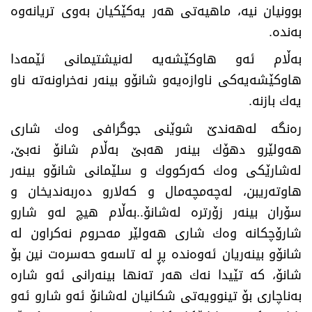
بوونیان نیە، ماهیەتی هەر یەكێكیان بەوی تریانەوە
بەندە
.
بەڵام ئەو هاوكێشەیە لەنیشتیمانی ئێمەدا
هاوكێشەیەكی ناوازەیەو شانۆو بینەر نەخراونەتە ناو
یەك بازنە
.
رەنگە لەهەندێ‌ شوێنی جوگرافی وەك شاری
هەولێرو دهۆك بینەر هەبێ‌ بەڵام شانۆ نەبێ‌،
لەشارێكی وەك كەركووك و سلێمانی شانۆو بینەر
هاوتەریبن، لەچەمچەمال و كەلارو دەربەندیخان و
سۆران بینەر زۆرترە لەشانۆ..بەڵام هیچ لەو شارو
شارۆچكانە وەك شاری هەولێر مەحروم نەكراون لە
شانۆو بینەریان ئەوەندە پڕ لە تاسەو حەسرەت نین بۆ
شانۆ، كە تێیدا نەك هەر تەنها بینەرانی ئەو شارە
بەناچاری بۆ تینوویەتی شكانیان لەشانۆ ئەو شارو ئەو