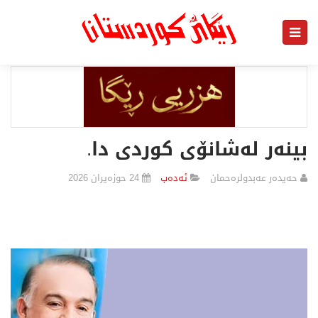
بینەر لەشانۆی كوردی دا.
حه‌یده‌ر عه‌بدولره‌حمان
ئەدەب
24 حوزەیران 2026