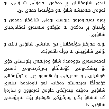
ئیدی شارەكانیان پڕ دەكەن لەهۆڵی شانۆیی، بۆ
ئەوەی هەمیشە شانۆ لەو هۆڵانەدا جمەی بێ‌
.
پەرە بەپەروەرەو دروست بوونی شانۆكار دەدەن و
وڵاتیان پڕ دەكەن لە فێرگەو سەنتەرو ئەكادیمیای
شانۆیی
.
بۆیە هەرگیز هۆڵەكانیان بێ‌ نمایشی شانۆیی نابێت و
بژاڤی شانۆییش لە جوڵە ناكەوێت
.
لەجەمسەری دووەمدا: شانۆ وەزیفەی پێویستی خۆی
بۆ پیشكەوتنی كۆمەڵگاو بەرزكردنەوەی ئاستی
هوشیاریی و مەعریفی، بۆ هەموو چین و توێژەكانی
كۆمەڵگا بەرجەستە دەكات، لەو ناوەندەدا بینەری
شانۆیی دەبێتە بینەرێكی خاوەن ئەزموون و شارەزا
كە لەشانۆ بگاو وەرگرێكی هوشیار بێت لەپرۆسەی
شانۆیی دا
.