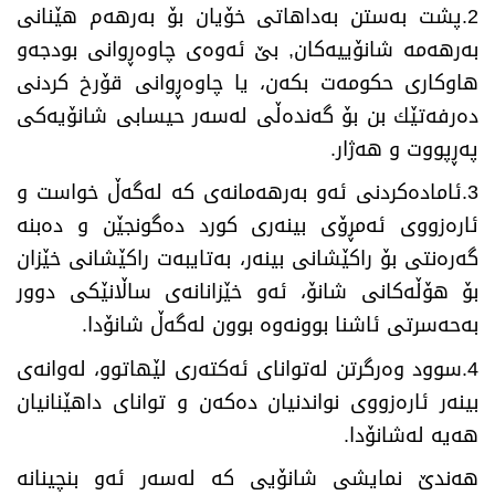
2.
پشت بەستن بەداهاتی خۆیان بۆ بەرهەم هێنانی
بەرهەمە شانۆییەكان, بێ‌ ئەوەی چاوەڕوانی بودجەو
هاوكاری حكومەت بكەن، یا چاوەڕوانی قۆرخ كردنی
دەرفەتێك بن بۆ گەندەڵی لەسەر حیسابی شانۆیەكی
پەڕپووت و هەژار
.
3.
ئامادەكردنی ئەو بەرهەمانەی كە لەگەڵ خواست و
ئارەزووی ئەمڕۆی بینەری كورد دەگونجێن و دەبنە
گەرەنتی بۆ راكێشانی بینەر، بەتایبەت راكێشانی خێزان
بۆ هۆڵەكانی شانۆ، ئەو خێزانانەی ساڵانێكی دوور
بەحەسرتی ئاشنا بوونەوە بوون لەگەڵ شانۆدا
.
4.
سوود وەرگرتن لەتوانای ئەكتەری لێهاتوو، لەوانەی
بینەر ئارەزووی نواندنیان دەكەن و توانای داهێنانیان
هەیە لەشانۆدا
.
هەندێ‌ نمایشی شانۆیی كە لەسەر ئەو بنچینانە