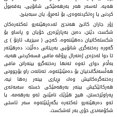
هەیە، لەسەر هەر بەرهەمێكی شانۆیی، بەقەبوڵ
كردنی یا ڕەتكردنەوەی، بۆ ئەمڕۆ، یان سبەینێ‌
.
زۆر جاران كاتێ‌ هەندێ‌ لەدەرهێنەرو ئەكتەرەكان
شكست دێنن، دەبن بەپارێزەری خۆیان و پاساو بۆ
شكستەكانیان دەهێننەوە، كەچی ( سیزیف ئارنۆ ) ی
گەورە رەخنەگری شانۆیی بەریتانی دەڵێت: دەرهێتەر
تا دوا لەحزەی ژەنەرال پرۆڤە مافی قسەكردنی هەیە،
بەڵام دوای ئەوە تەنها رەخنەگرو بینەرانن مافی
هەڵسەنگاندنیان بۆ دەمێنێتەوە، تەنانەت راو بۆچوونی
رەخنەگرەكانیش وەك بڕیاری بینەر رەها نیە،
هەركاتێكیش بینەر بەرهەمێكی خستە سەبەتەی
پەراوێزخستن، هیچ هێزێك نامێنێ‌ ئەو بەرهەمە، یا
ئەو دەرهێنەرو ئەكتەرە بگەڕێنێتەوە سەر ئاستی
شكۆمەندی خۆی بەر لەشكست
.