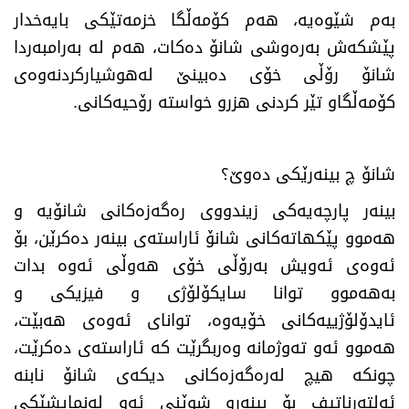
بەم شێوەیە، هەم كۆمەڵگا خزمەتێكی بایەخدار
پێشكەش بەرەوشی شانۆ دەكات، هەم لە بەرامبەردا
شانۆ رۆڵی خۆی دەبینێ‌ لەهوشیاركردنەوەی
كۆمەڵگاو تێر كردنی هزرو خواستە رۆحیەكانی
.
شانۆ چ بینەرێكی دەوێ‌؟
بینەر پارچەیەكی زیندووی رەگەزەكانی شانۆیە و
هەموو پێكهاتەكانی شانۆ ئاراستەی بینەر دەكرێن، بۆ
ئەوەی ئەویش بەرۆڵی خۆی هەوڵی ئەوە بدات
بەهەموو توانا سایكۆلۆژی و فیزیكی و
ئایدۆلۆژییەكانی خۆیەوە، توانای ئەوەی هەبێت،
هەموو ئەو تەوژمانە وەربگرێت كە ئاراستەی دەكرێت،
چونكە هیچ لەرەگەزەكانی دیكەی شانۆ نابنە
ئەلتەرناتیف بۆ بینەرو شوێنی ئەو لەنمایشێكی