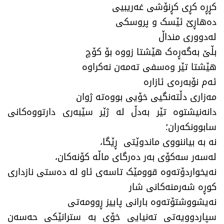
کڕڕە کڕی کڕنۆشی غەریبیی
دەهاڕێ ئێسک و پروسکی
لەدووری منداڵ
بڵێ بەگەڕەک هێشتا زووە بۆ کۆچ
هێشتا تێر وەسفی تەمەن نەکراوە
ئەم نۆبەرەی ئازارە
مەزاری دڵتەنگیی خۆیی بووەتە ژوان
دانەنیشتوە تێر بەدڵ لە ژێر سێبەری دارتووەکانی
سابوونکەران؛
نە بە بیاننووی ماندوێتی ڕێگا،
لەسەر سەکۆی بەر دەرگای ماڵە کۆنەکان،
نەیخواردۆتەوە قوومێک تاسەی ئاو لە دەستی نازداری
کوڕە شەرمنەکانی شار
نەیشووشتۆتەوە بارانی پاییز ڕوومەتی
سپاردوویەتی تەنیایی خۆی بە سترانێکی حەسەن