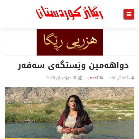
دواهەمین وێستگەی سەفەر
دڵکەش قادر
ئەدەب
30 حوزەیران 2026