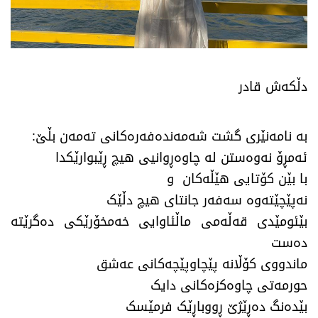
دڵکەش قادر
بە نامەنێری گشت شەمەندەفەرەکانی تەمەن بڵێ:
ئەمڕۆ نەوەستن لە چاوەڕوانیی هیچ ڕێبوارێکدا
با بێن کۆتایی هێڵەکان و
نەپێچێتەوە سەفەر جانتای هیچ دڵێک
بێئومێدی قەڵەمی ماڵئاوایی خەمخۆرێکی دەگرێتە
دەست
ماندووی کۆڵانە پێچاوپێچەکانی عەشق
حورمەتی چاوەکزەکانی دایک
بێدەنگ دەڕێژێ ڕووباڕێک فرمێسک