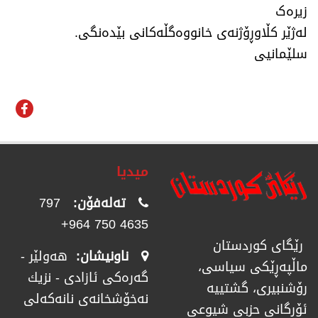
زیرەک
لەژێر کڵاوڕۆژنەی خانووەگڵەکانی بێدەنگی.
سلێمانیی
میدیا
تەلەفۆن:
797
4635 750 964+
رێگای كوردستان
ناونیشان:
هەولێر -
ماڵپەڕێكی سیاسی،
گەرەکی ئازادی - نزیك
رۆشنبیری، گشتییە
نەخۆشخانەی نانەکەلی
ئۆرگانی حزبی شیوعی