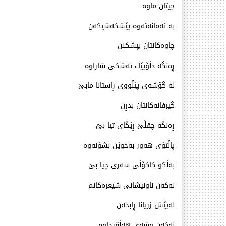
چیتان ماوه‌..
به‌ ئه‌مانه‌ته‌وه‌ پێشكه‌شیكه‌ن
چاوه‌كانتان بپشكنن
ڕه‌نگه‌ دڵۆپێك ئه‌شكی شاراوه‌
له‌ گۆشه‌ی پێڵووی ڕاستانا مابێ
گیرفانه‌كانتان بدڕن
ڕه‌نگه‌ چقڵێ ڕێگای تیا بێ
پاڵتۆی هه‌ور به‌خوێن بشۆنه‌وه‌
به‌ڵكو كاكۆڵی سه‌ری چیا بێ
نه‌كه‌ن ناونیشانی شیعره‌كانم
له‌پێش زریانا ڕابخه‌ن
نه‌كه‌ن وشه‌ی هه‌ڵقرچاوم