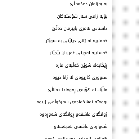
به‌ به‌ژنمان ده‌خه‌مڵێ
بۆیه‌ زامی سه‌ر شۆسته‌كان
داستانی نه‌مری باپیرمان ده‌ڵێ
خه‌منییه‌ له‌ ژانی دیلێتی به‌ سوێتر
كه‌سنییه‌ له‌چینی غه‌ریبان بێجێتر
ڕێگایه‌ك شوێن كه‌ڵبه‌ی ماره‌
سنووری كازیوه‌ی له‌ ژانا دیوه‌
ماڵێك له‌ هۆبه‌ی ڕه‌وه‌ندا ده‌ناڵێ
بووه‌ته‌ ئه‌شكه‌نجه‌ی سه‌ركوڵمی زریوه‌
ژوانگه‌ی عاشقه‌و ڕوانگه‌ی شه‌وڕه‌وه‌
شه‌واره‌ی عاشقی به‌دبه‌خته‌و
هه‌ناوی زامداری ده‌سرازه‌ی خه‌وه‌