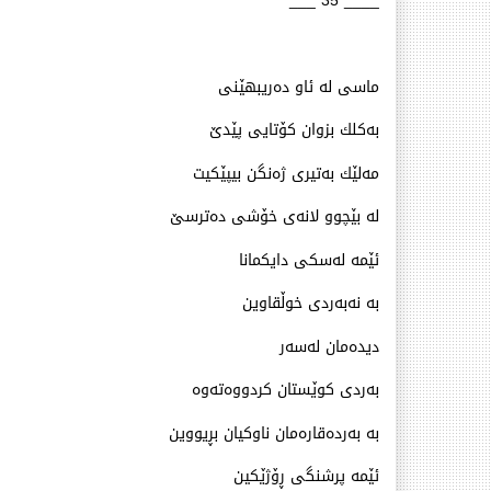
____ 35 ___
ماسی له‌ ئاو ده‌ریبهێنی
به‌كلك بزوان كۆتایی پێدێ
مه‌لێك به‌تیری ژه‌نگن بیپێكیت
له‌ بێچوو لانه‌ی خۆشی ده‌ترسێ
ئێمه‌ له‌سكی دایكمانا
به‌ نه‌به‌ردی خوڵقاوین
دیده‌مان له‌سه‌ر
به‌ردی كوێستان كردووه‌ته‌وه‌
به‌ به‌رده‌قاره‌مان ناوكیان بڕیووین
ئێمه‌ پرشنگی ڕۆژێكین