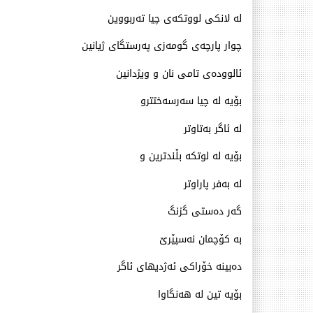
له‌ لانكی لووتكه‌ی چیا ته‌ربووین
چوار پارچه‌ی گومه‌زی په‌رستگای ژیانین
ئالووده‌ی تامی نان و ویژدانین
بۆیه‌ له‌ چیا سه‌رسه‌ختترو
له‌ ئاگر به‌تاوتر
بۆیه‌ له‌ لوتكه‌ بڵندترین و
له‌ به‌فر پاراوتر
گه‌ر ده‌ستی گزنگ
به‌ كۆچمان نه‌سپێرێ
ده‌بینه‌ خۆراكی ئه‌ژدیهای ئاگر
بۆیه‌ تین له‌ هه‌نگاوا