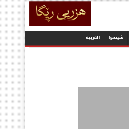
شينخوا
العربیة