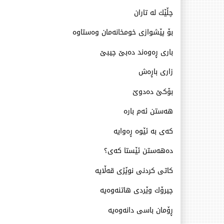
چڵێك له‌ تاران
بۆ پێشوازی خومخانه‌مان وه‌ستاوه‌
باری ڕه‌وه‌ند ده‌بێ چیبێ
زاری باڕه‌ش
بۆكێ دەدوێ
هه‌ستن ئه‌م باره‌
كه‌ی به‌ ئێوه‌ ڕه‌وایه‌
ده‌هه‌ستن ئێستا كه‌ی؟
كاتی كردنی نوێژی قه‌ڵایه‌
چیرۆك وێردی هاتنه‌وه‌یه‌
ڕۆمان باسی دانه‌وه‌یه‌