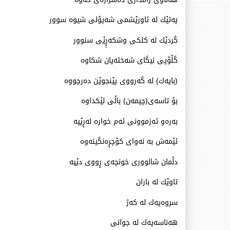
په‌تێك له‌ ئاورێشمی شه‌پۆلی شیوه‌ سوور
گردێك له‌ كلكی وشكه‌ڕِێی سنوور
گڵۆپی نیگای شه‌خته‌یان شكاوه‌
(بایه‌ك) له‌ گه‌رووی پێنجوێن ده‌رچووه‌
بۆ تاسه‌ی(چیمه‌ن) باڵی لێكداوه‌
به‌ره‌و ئه‌زموونی ئه‌م خواره‌ له‌ڕێیه‌
ئێمه‌ش به‌ نه‌وای كۆچڕه‌نگینه‌وه‌
دڵمان شالووری خونچه‌ی ڕووی دێیه‌
تاوێك له‌ باران
سروه‌یه‌ك له‌ كه‌ژ
هه‌ناسه‌یه‌ك له‌ جوانی