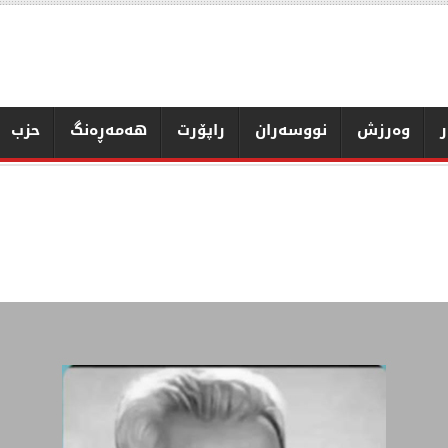
ر
وەرزش
نووسەران
راپۆرت
هەمەڕەنگ
حزب