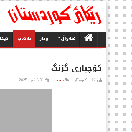
هەواڵ
وتار
ئەدەب
دیدا
كۆچباری گزنگ
رێگای كورستان
ئەدەب
01 كانون١ 2025