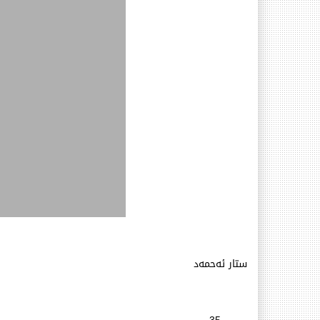
ستار ئەحمەد