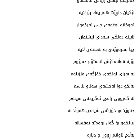
ده‌ترسم نێشی زریانی ئه‌مشه‌و
لێكیان دابڕێت هه‌ر یه‌ك بۆ لایه‌
ئه‌وكاته‌ نه‌غمه‌ی چڵی ئه‌رخه‌وان
نابێته‌ ده‌نگی سه‌دای نیشتمان
چیا بسره‌وێنێ به‌ به‌سته‌ی لایه‌
بۆیه‌ قه‌ڵه‌مكێش ئه‌ستۆم ده‌پێوم
به‌ به‌رزی لوتكه‌ی خۆزگه‌ی مێژینه‌م
به‌ڵكو دوا نه‌خشه‌ی هه‌تاو بناسم
له‌ گه‌رووی زامی ئه‌گریجه‌ی سینه‌م
خه‌وێكه‌و خۆزگه‌ی شیله‌ی هه‌وڵدانه‌
بیرێكه‌و بۆ گه‌ل بووەته‌ ئه‌فسانه‌
به‌ڵام ئاواتم ڕوون و دیاره‌