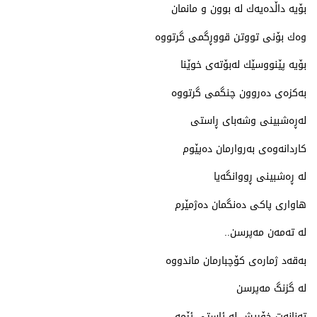
بۆیه‌ داڵده‌یه‌ك له‌ بوون و مانمان
وه‌ك بۆنی تووتن قووڕگمی گرتووه‌
بۆیه‌ پێنووسێك له‌بۆته‌ی خوێنا
به‌كزه‌ی ده‌روون چنگمی گرتووه‌
له‌ڕه‌شبینی وشه‌بای ڕاستی
كاردانه‌وه‌ی به‌روارمان ده‌پێوم
له‌ ڕه‌شبینی ڕووانگه‌یا
هاواری پاكی ده‌نگمان ده‌ژمێرم
له‌ ته‌مه‌ن مه‌پرسن..
به‌قه‌د ژماره‌ی كۆچبارمان ماندووه‌
له‌ گزنگ مه‌پرسن
ته‌نانه‌ت خۆریش له‌ ئاستی ئێمه‌