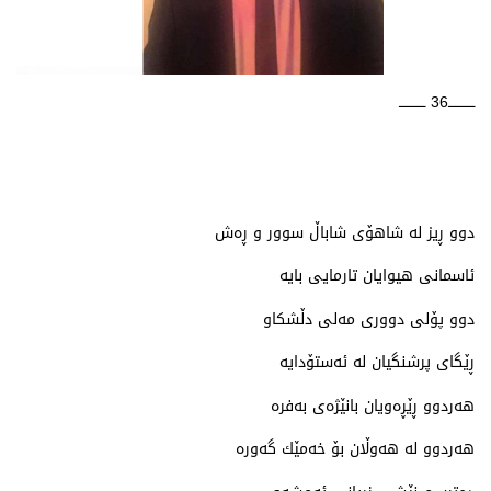
ــــــــــــ36 ــــــــــــ
دوو ڕیز له‌ شاهۆی شاباڵ سوور و ڕه‌ش
ئاسمانی هیوایان تارمایی بایه‌
دوو پۆلی دووری مه‌لی دڵشكاو
ڕێگای پرشنگیان له‌ ئه‌ستۆدایه‌
هه‌ردوو ڕێڕه‌ویان بانێژه‌ی به‌فره‌
هه‌ردوو له‌ هه‌وڵان بۆ خه‌مێك گه‌وره‌