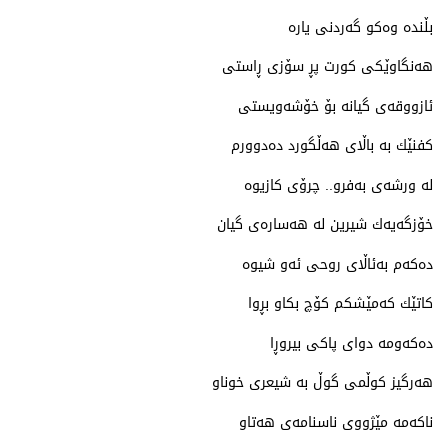
بڵنده‌ وه‌كو گه‌ردنی یاره‌
هه‌نگاوێكی كورت پڕ سۆزی ڕاستی
ئازووقه‌ی گیانه‌ بۆ خۆشه‌ویستی
كفنێك به‌ باڵای هه‌ڵگورد ده‌دوورم
له‌ ورشه‌ی به‌فرو.. چرۆی كازیوه‌
خۆزگه‌یه‌ك شیرین له‌ هه‌ساره‌ی گیان
ده‌كه‌م به‌ئاڵای روحی ئه‌و شیوه‌
كاتێك كه‌مێشكم كۆچ بكاو بڕوا
ده‌كه‌ومه‌ دوای پاكی بیروڕا
هه‌رگیز كوڵمی گوڵ به‌ شیعری خوناو
ناكه‌مه‌ مێژووی ناسنامه‌ی هه‌تاو