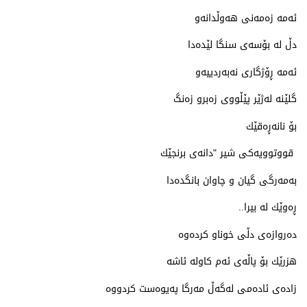
ئه‌مه‌ زه‌مه‌نی هه‌وڵدانه‌و
دڵ له‌ بۆسه‌ی سنگا لێده‌دا
ئه‌مه‌ ڕۆژگاری نه‌به‌ردییه‌و
گلێنه‌ له‌ژێر پێڵووی زه‌برو زه‌نگ
بۆ نانه‌ڕه‌قێك
قووتوویه‌كی شیر "دانه‌ی برنجێك
به‌مه‌رگی گیان و چاوان بانگده‌دا
ڕه‌وێك له‌ بیرا..
ده‌روازه‌ی دڵی خوناو كرده‌وه‌
هزرێك بۆ پاڵه‌ی ئه‌م كاوله‌ ئاشه‌
زاده‌ی ئاده‌می له‌گه‌ڵ مه‌رگا په‌یوه‌ست كردووه‌