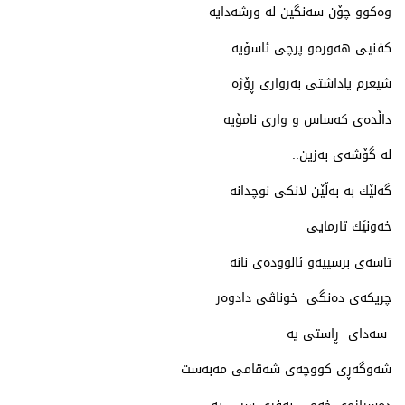
وه‌كوو چۆن سه‌نگین له‌ ورشه‌دایه‌
كفنیی هه‌وره‌و پرچی ئاسۆیه‌
شیعرم یاداشتی به‌رواری ڕۆژه‌
داڵده‌ی كه‌ساس و واری نامۆیه‌
له‌ گۆشه‌ی به‌زین..
گه‌لێك به‌ به‌ڵێن لانكی نوچدانه‌
خه‌ونێك تارمایی
تاسه‌ی برسییه‌و ئالووده‌ی نانه‌
چریكه‌ی ده‌نگی خوناڤی دادوه‌ر
سه‌دای ڕاستی یه‌
شه‌وگه‌ڕی كووچه‌ی شه‌قامی مه‌به‌ست