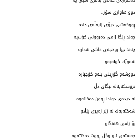
ده‌سرازه‌ی خه‌می به‌فری سپی یه‌
دوو هاواری سۆز..
ڕووكه‌شی درۆی زایه‌ڵه‌ی داده‌
چه‌ند ڕێگا زامی ده‌روونی كۆسپه‌
چه‌ند چیا بوخچه‌ی خاكی نه‌داره‌
شه‌وێك گوله‌یه‌و
دووشه‌و گۆڕینی بنه‌و كۆچباره‌
تروسكه‌یه‌ك نیگای دڵ
له‌ دیده‌ی دوندا ڕوون ده‌كاته‌وه‌
شه‌خته‌یه‌ك له‌ ژێر زەیری پێڵاوا
بۆ زامی هه‌نگاو
جه‌سته‌ی ئاو وگڵ ڕووت ده‌كاته‌وه‌