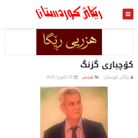
كۆچباری گزنگ
رێگای كورستان
ئەدەب
02 كانون١ 2025