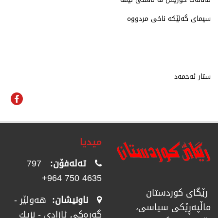
سیمای گه‌لێكه‌ ناخی مردووه‌
ستار ئەحمەد
میدیا
تەلەفۆن:
797
4635 750 964+
رێگای كوردستان
ناونیشان:
هەولێر -
ماڵپەڕێكی سیاسی،
گەرەکی ئازادی - نزیك