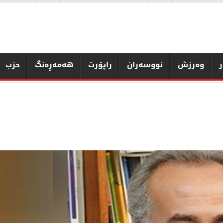
ر
وەرزش
نووسەران
راپۆرت
هەمەڕەنگ
حزب