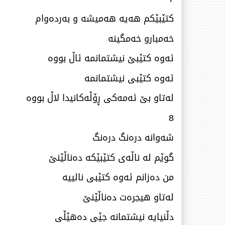
كتێبێكم هەیە هەمیشە و بەردەوام
خەمبارو خەمگینە
ئەوە كتێبێ‌ نیشتمانمە ئاڵ بووە
ئەوە كتێبی نیشتمانمە
لەتاو بێ‌ ئەمەكی ڕۆڵەكانیدا لاڵ بووە
8
شەوانە درەنگ درەنگ
گوێم لە ناڵەی كتێبێكە دەناڵێنێ‌
من دەزانم ئەوە كتێبی نالییە
لەتاو هیجرەت دەناڵێنێ‌
دڵنیایە نیشتمانە جێی دەهێڵی