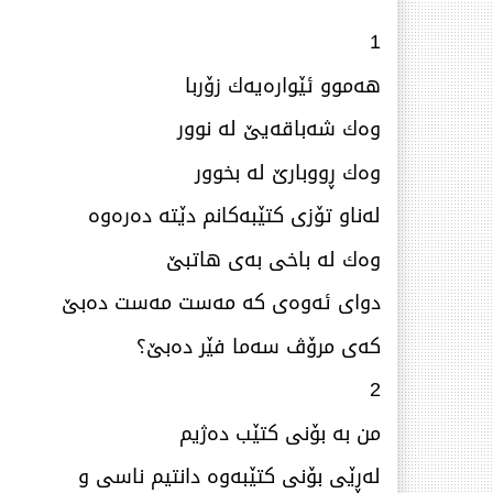
1
هەموو ئێوارەیەك زۆربا
وەك شەباقەیێ‌ لە نوور
وەك ڕووبارێ‌ لە بخوور
لەناو تۆزی كتێبەكانم دێتە دەرەوە
وەك لە باخی بەی هاتبێ‌
دوای ئەوەی كە مەست مەست دەبێ
كەی مرۆڤ سەما فێر دەبێ؟
2
من بە بۆنی كتێب دەژیم
لەڕێی بۆنی كتێبەوە دانتیم ناسی و