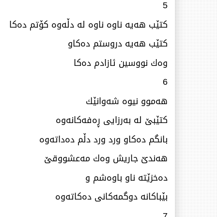
5
كتێب هەیە ناوە ناوە لە دڵەوە كۆتم دەكا
كتێب هەیە دروستم دەكاو
وەك نووسین ئازادم دەكا
6
هەموو نیوە شەوانێك
كتێبێ‌ لە بەرزایی ڕەفەكانەوە
بانگم دەكاو ورد ورد دڵم دەداتەوە
هەندێ‌ جاریش وەك مه‌عشووقێ‌
دەخزێتە ناو باوەشم و
بێباكانە دوگمەكانی دەكاتەوە
7