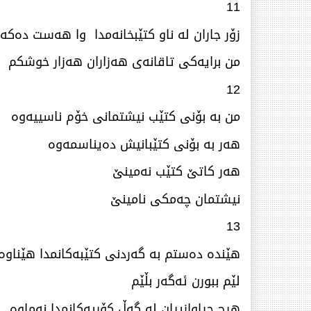
11
زۆر جاران لە ناو كتێبخانەمدا وا هەست دەكە
من برایەكی تاقانەی هەزاران هەزار خوشكم
12
من بە بۆنی كتێب نیشتمانی خۆم ناسییەوە
هەر بە بۆنی كتێبانیش دەیناسمەوە
هەر كاتێ‌ كتێب نەمینێ‌
نیشتمان چەمكی نامینێ‌
13
هێندە دەستم بە گەردنی كتێبەكانمدا هێناوە
لێم ببورن ئەگەر بڵێم
هیچ جیاوازییان لە گەڵ كۆرپه‌كانمدا نەماوە