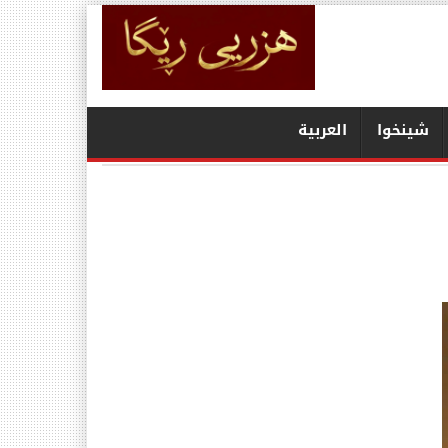
شينخوا
العربیة