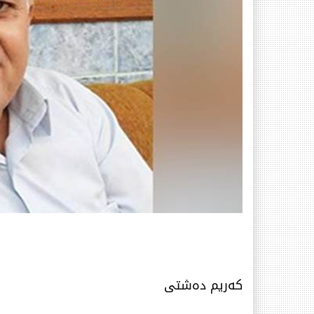
كەریم دەشتی