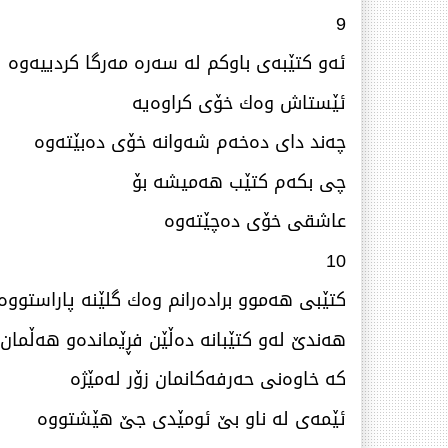
9
ئەو كتێبەی باوكم لە سەرە مەرگا كردییەوە
ئێستاش وەك خۆی كراوەیە
چەند دای دەخەم شەوانە خۆی دەبێتەوە
چی بكەم كتێب هەمیشە بۆ
عاشقی خۆی دەچێتەوە
10
كتێبی هەموو برادەرانم وەك گلێنە پاراستووە
هەندێ‌ لەو كتێبانە دەڵێن فڕێماندەو هەڵمان
كە خاوەنی حەرفەكانمان زۆر لەمێژە
ئێمەی لە ناو بێ ئومێدی جێ هێشتووە