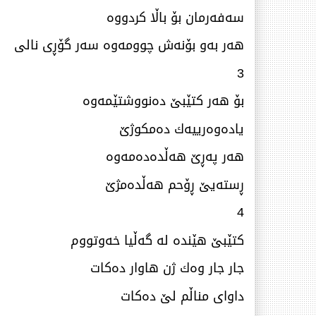
سەفەرمان بۆ باڵا كردووە
هەر بەو بۆنەش چوومەوە سەر گۆڕی نالی
3
بۆ هەر كتێبێ‌ دەنووشتێمەوە
یادەوەرییەك دەمكوژێ‌
هەر پەڕێ‌ هەڵدەدەمەوە
ڕستەیێ‌ ڕۆحم هەڵدەمژێ‌
4
كتێبێ‌ هێندە لە گەڵیا خەوتووم
جار جار وەك ژن هاوار دەكات
داوای مناڵم لێ دەكات