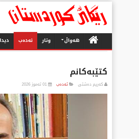
هەواڵ
وتار
ئەدەب
دیدا
كتێبەكانم
كەریم دەشتی
ئەدەب
01 تەموز 2026