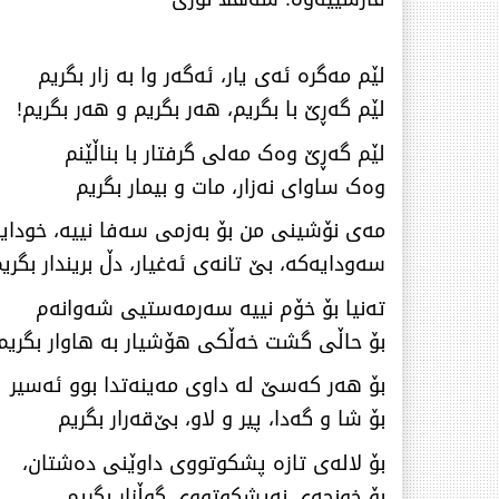
لێم مەگرە ئەی یار، ئەگەر وا بە زار بگریم
لێم گەڕێ با بگریم، هەر بگریم و هەر بگریم!
لێم گەڕێ وەک مەلی گرفتار با بناڵێنم
وەک ساوای نەزار، مات و بیمار بگریم
مەی نۆشینی من بۆ بەزمی سەفا نییە، خودای
سەودایەکە، بێ تانەی ئەغیار، دڵ بریندار بگری
تەنیا بۆ خۆم نییە سەرمەستیی شەوانەم
بۆ حاڵی گشت خەڵکی هۆشیار بە هاوار بگریم
بۆ هەر کەسێ لە داوی مەینەتدا بوو ئەسیر
بۆ شا و گەدا، پیر و لاو، بێ‌قەرار بگریم
بۆ لالەی تازە پشکوتووی داوێنی دەشتان،
بۆ خونچەی نەپشکوتووی گوڵزار بگریم