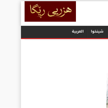
شينخوا
العربیة