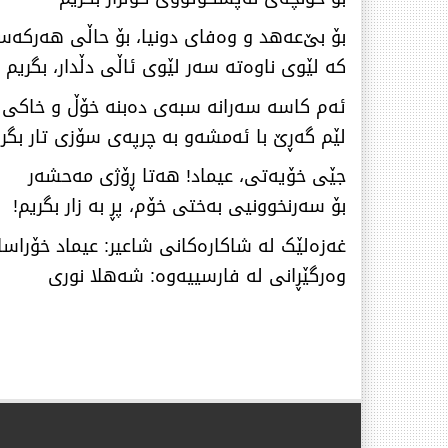
بۆ بێ‌عەهد و وەفای دونیا، بۆ حاڵی هەرکە
کە لێوی ناوەتە سەر لێوی ئاڵی دڵدار، بگریم
ئەم کاسە سەرانە سبەی دەبنە خۆڵ و خاکی 
لێم گەڕێ با ئەمشەو بە چرپەی سۆزی تار بگر
جێی خۆیەتی، عیماد! هەتا ڕۆژی مەحشەر
بۆ سەرنخوونیی بەختی خۆم، پڕ بە زار بگریم!
غەزەلێک لە شاکارەکانی شاعیر: عیماد خۆراسا
وەرگێڕانی لە فارسییەوە: شەهلا نوری