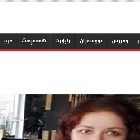
ر
وەرزش
نووسەران
راپۆرت
هەمەڕەنگ
حزب