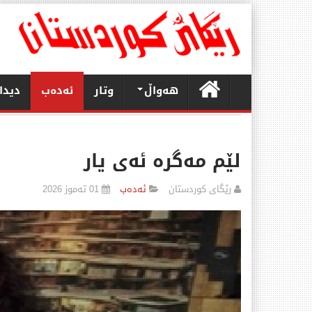
هەواڵ
وتار
ئەدەب
دیدا
لێم مەگرە ئەی یار
رێگای كوردستان
ئەدەب
01 تەموز 2026