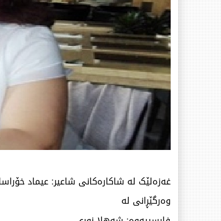
غەزەلێک لە شاکارەکانی شاعیر: عیماد خۆراسا
وەرگێڕانی لە
فارسییەوە: شەهلا نوری