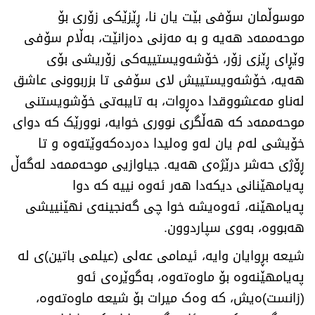
موسوڵمان سۆفی بێت یان نا، ڕێزێکی زۆری بۆ
موحەممەد هەیە و بە مەزنی دەزانێت، بەڵام سۆفی
وێڕای ڕێزی زۆر، خۆشەویستییەکی زۆریشی بۆی
هەیە، خۆشەویستییش لای سۆفی تا بزربوونی عاشق
لەناو مەعشووقدا دەڕوات، بە تایبەتی خۆشویستنی
موحەممەد کە هەڵگری نووری خوایە، نوورێک کە دوای
خۆیشی لەم یان لەو وەلیدا دەردەکەوێتەوە و تا
ڕۆژی حەشر درێژەی هەیە. جیاوازیی موحەممەد لەگەڵ
پەیامهێنانی دیکەدا هەر ئەوە نییە کە دوا
پەیامهێنە، ئەوەیشە خوا چی گەنجینەی نهێنییشی
هەبووە، بەوی سپاردوون.
شیعە بڕوایان وایە، ئیمامی عەلی (عیلمی باتین)ی لە
پەیامهێنەوە بۆ ماوەتەوە، بەگوێرەی ئەو
(زانست)ەیش، کە وەک میرات بۆ شیعە ماوەتەوە،