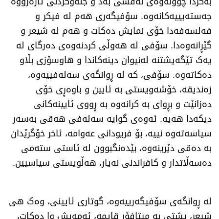
بەگژدا چوونەوەی نەفسی بەد و جڵەوکردنی ئارەزووە
جەستەیییەکانەوە. سۆفیگەری هەم لە فیکر و
فەلسەفەدا خۆی نمایش دەکات و هەم لە شیعر و
گێڕانەوەدا. سۆفی لە هەوڵی کردنەوەی دەرگای لە
یەک تێگەیشتنە لەنیوان دینەکاندا و هاوسۆزی بڵاو
دەکاتەوە. سۆفی، کە لە ڕوانگەی سەلەفییەوە،
زەندیقە، خۆشەویستی بە ئایین و باوەڕی خۆی
دەزانێت و بڕوای بە کرانەوە بە ڕووی ئایینەکانی
دیکەدا هەیە. ئەوەی گوایە سەلەفی هەقی بەسەر
سیاسەتەوە نییە، بۆ فریودانی عەوامە، ئاخر خۆگرێدان
بە دەقی دێرینەوە، بێدەنگبوون لە ئاستی ستەمی
دەسەڵاتدار و کافراندنی نەیار، هەڵویستی سیاسیین.
لە ڕوانگەی سۆفیگەرییەوە، گوتاری ئایینی، وەک هی
شیعر، پشتی بە میتافۆر قایمە، ئەمەیش وا دەکات،