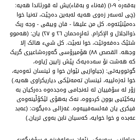
بەقەرە ١٠٩) (فەناء و بەقاء)یش لە قورئاندا هەیە:
(چی لەسەر زەوی هەیە لەبەین دەچێت، تەنیا خوا
دەمێنێتەوە. کل من علیها - فان ویبقی - وجه ربک
ذوالجلال و الإکرام. ئەلڕەحمان ٢٦ و ٢٧) یان: (هەموو
شتێک دەفەوتێت، خوا نەبێت. کل شيء هالک إلا
وجهە. القصص ٨٨) هۆمیرۆسی گەورەشاعیری گریک
کە هەشت نۆ سەدەیەک پێش زایین ژیاوە،
گوتوویەتی: (جیاوازیی نێوان خوا و ئینسان ئەوەیە،
خوا ئەزەلییە، ئینسان تەمەنێکی دیاریکراوی هەیە.)
زۆر لە سۆفییان لە ئەنجامی وەجدەوە دەرکیان بە
یەکێتیی بوون کردووە، نەک بەهۆی لێکۆڵینەوەی
فیکری یان فەلسەفییەوە. غەزالی دەیگوت: (عەبد
عەبدە و خوا خوایە، کەسیان نابن بەوی تریان.)
جیاوازیی سەرەکی نێوان سەلەفیزم و سۆفیگەری