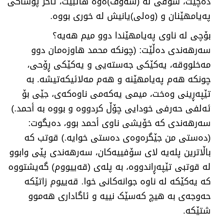
دەچێت، سۆفی لە (سەوف)ەوە هاتبێت، ئاخر پۆشاکی
پەیامهێنان و (وەلی)یانیش لە خوری بووە.
بۆچی لە ناوی پەیامهێندا دوو میم هەیە؟
سەرهەندی دەڵێت: (چونکە محمد هاوزەمان دوو
مەخلووقە، یەکێکی جەستەیی و یەکێکی ڕۆحی،
چونکە هەم پەیامهێنە و هەم مەلائیکەتیشە. بە
تێپەڕینی وەخت، میمی یەکەمی ناوەکەی، جێی بۆ
ئەلفی حەرفی خودایی چۆڵ کردووە و بووە بە أحمد.)
سەرهەندی کە خۆیشی ناوی أحمد بوو، دەیگوت:
(دەستی من جێگرەوەی دەستی خوایە.) قوتب کە
باڵاترین پلەیە لای سۆفییەکان، سەرهەندی پێی وابوو
لە قوتبی تێپەڕاندووە، بە پلەی (قەییووم) گەیشتووە
کە یەکێکە لە ناوە جوانەکانی خوا. قەییوم زاتێکە
حەوجەی بە هیچ کەسێک نییە و ئاگاداری هەموو
شتێکە.