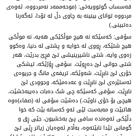
قەسساب گوتوویەتی: (موحەممەد نەمردووە، ئەوەی
مردووە توانای بینینە بە چاوی دڵ لە تۆدا، ئەگەرنا
دەتبینی.)
سۆفی: کەسێکە نە هیچ موڵکێکی هەیە، نە موڵکی
هیچ شتێکە، ڕووی لە خوایە و پشتی لە دنیا، وەکوو
زەوی وایە، شتی ناشیرینیشی تێ فڕێ بدرێت، هەر
شتی جوانی لێ دەڕوێت. سۆفی ڕۆژێکە، تیشکی
خۆری لێ نابڕێت، شەوێکە، تریفەی مانگ و جریوەی
ئەستێرەی لێ نابڕێت و عەدەمێکە، وجوودی لێ
نابڕێت. سۆفی کەسێکە چی شک دەبات دەیبەخشێت،
هیچی بۆ خۆی ناوێت.) دەشێت سۆفی لە (صفاء)ەوە
هاتبێت و مەبەست لێی ئەو کەسانە بێت کە خوا
دڵێکی ئەوەندە سافی پێ بەخشیون، جێی ڕق و
گومانی تێدا نابێتەوە، بەڵام ئەوەیان زیاتر ڕێی تێ