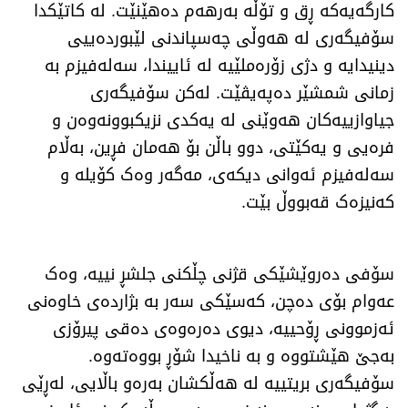
کارگەیەکە ڕق و تۆڵە بەرهەم دەهێنێت. لە کاتێکدا
سۆفیگەری لە هەوڵی چەسپاندنی لێبوردەییی
دینیدایە و دژی زۆرەملێیە لە ئاییندا، سەلەفیزم بە
زمانی شمشێر دەپەیڤێت. لەکن سۆفیگەری
جیاوازییەکان هەوێنی لە یەکدی نزیکبوونەوەن و
فرەیی و یەکێتی، دوو باڵن بۆ هەمان فڕین، بەڵام
سەلەفیزم ئەوانی دیکەی، مەگەر وەک کۆیلە و
کەنیزەک قەبووڵ بێت.
سۆفی دەروێشێکی قژنی چڵکنی جلشڕ نییە، وەک
عەوام بۆی دەچن، کەسێکی سەر بە بژاردەی خاوەنی
ئەزموونی ڕۆحییە، دیوی دەرەوەی دەقی پیرۆزی
بەجێ هێشتووە و بە ناخیدا شۆڕ بووەتەوە.
سۆفیگەری بریتییە لە هەڵکشان بەرەو باڵایی، لەڕێی