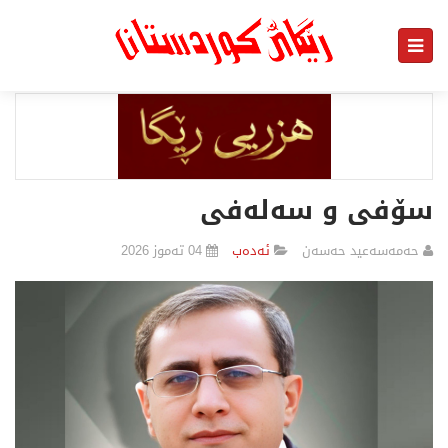
سۆفی و سەلەفی
حەمەسەعید حەسەن
ئەدەب
04 تەموز 2026