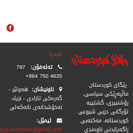
میدیا
تەلەفۆن:
797
4635 750 964+
رێگای كوردستان
ناونیشان:
هەولێر -
ماڵپەڕێكی سیاسی،
گەرەکی ئازادی - نزیك
رۆشنبیری، گشتییە
نەخۆشخانەی نانەکەلی
ئۆرگانی حزبی شیوعی
ئیمێل:
كوردستانە، مەكتەبی
regaykurdistan@gmail.com
راگەیاندنی ناوەندی