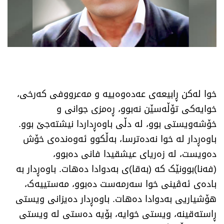
خوا لەکن ڕابیعەی عەدەوەییە و مەعرووفی کەرخی،
خوایەکی تۆڵەسێن نەبوو، ڕەمزی جوانی و
خۆشەویستی بوو، لە دڵی باوەڕداردا نیشتەجێ بوو.
باوەڕدار لە خوا نەدەترسا، بەڵکوو ئەوەندەی خۆش
دەویست، لە زەریای عیشقیدا فانی دەبوو،
(فەنا)بوونێک کە (بەقا)ی بەدوادا دەهات. باوەڕدار بە
بادەی ئەڤینی خوا سەرمەست دەبوو، مەستییەک،
هۆشیاریی بەدوادا دەهات. باوەڕدار دەیزانی ویستی
ڕاستەقینە، ویستی خوایە، بۆیە دەستی لە ویستی