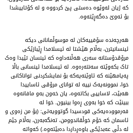
کە ژیان لەوێوە دەستی پێ کردووە و لە کۆتاییشدا
بۆ ئەوێ دەگەڕێتەوە.
هەرچەندە سۆفییەکان لە موسوڵمانانی دیکە
ئینسانیترن، بەڵام هێشتا لە ئیسلامدا ڕێبازێکی
مرۆڤدۆستانە سەری هەڵنەداوە کە ئینسان تێیدا وەک
تاک بکەوێتە سەنتەرەوە. لە ئیسلامدا ئینسانی باڵا
پەیامهێنە کە ئاوێنەیەکە بۆ نمایشکردنی تواناکانی
خوا، نموونەیەک نییە لە توانای مرۆڤی ئاساییدا
هەبێت، لاساییی بکاتەوە، یان خەون بەو مافانەوە
ببینێت کە خوا بەوی ڕەوا بینیون. خوا لە
فەرموودەیەکی قودسیدا گوتوویەتی: (بۆ من زەوی و
ئاسمان کە خۆم خوڵقاندوومن، تەنگەبەرن، بەڵام جێم
لە دڵی عەبدێکی باوەڕداردا دەبێتەوە.) کەواتە