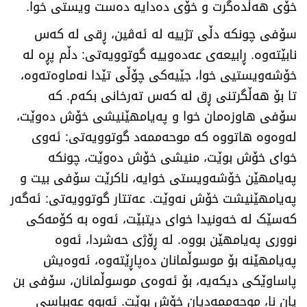
خۆی هەڵدەگرت و خۆی دەدایە دەست ویستی خوا.
سۆفی چونکە دڵی تژییە لە ئەڤین، ڕقی لە کەس
نابێتەوە. ڕابیعەی عەدەوییە گوتوویەتی: دڵم پڕە لە
خۆشەویستیی خوا، جێیەکی چۆڵی تێدا نەماوەتەوە،
تا بۆ هەڵگرتنی ڕق لە کەس تەرخانی بکەم. کە
سۆفی هاوزەمان خوا و پەیامهێنیشی خۆش دەوێت،
لەوەوە هاتووە کە موحەممەد گوتوویەتی: ئەوی
خوای خۆش بوێت، منیشی خۆش دەوێت، چونکە
پەیامهێن خۆشەویستی خوایە، ناکرێت سۆفی بیت و
پەیامهێنیشت خۆش نەوێت. عەتتار گوتوویەتی: ئەگەر
کەسێک لە خەونیدا خوای دیتبێت، ئەوە بە کۆمەکی
نووری پەیامهێن بووە. لە ڕۆژی حەشردا، ئەوە
پەیامهێنە بۆ موسوڵمانان دەپاڕێتەوە، ئەوەیش
پاساوێکی دیکەیە، بۆ ئەوەی موسوڵمانان، سۆفی بن
یان نا، موحەممەدیان خۆش بوێت. ئەبوو عەبباسی