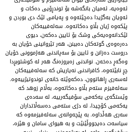
ئەوەیە، ئەمیان بانگەشە بۆ توندڕۆیی دەکات و
ئەویان بەگژیدا دەچێتەوە و پەیامی لێک دی بوردن و
پێکەوە ژیان بڵاو دەکاتەوە. سەلەفییەکان
لێکدانەوەیەکی وشک بۆ ئایین دەکەن، دیوی
دەرەوەی گوتەکان دەبینن، هەر تێروانینی خۆیان بە
دروست دەزانن و ئایین بۆ سەپاندنی هەژموونی خۆیان
وەگەڕ دەخەن. نواندنی زەبروزەنگ هەر لە کوشتوبڕدا
چڕ نابێتەوە، کافراندنی نەیاریش کە سەلەفییەکان
لەسەری ڕاهاتوون، دەکەوێتە خانەی توندوتیژییەوە.
سەلەفیزم ستەم بڵاو دەکاتەوە، بەڵام زوهد کە
وێستگەی یەکەمی سۆفیگەرییە، لە سەدەی
یەکەمی کۆچیدا، لە دژی ستەمی دەسەڵاتداران
سەری هەڵداوە. بە پێچەوانەی سەلەفیزمەوە کە
سیاسەت دەیجووڵێنێت و بە هیوای سامان و هێزە،