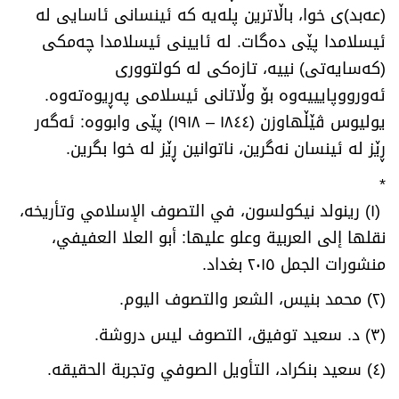
(عەبد)ی خوا، باڵاترین پلەیە کە ئینسانی ئاسایی لە
ئیسلامدا پێی دەگات. لە ئایینی ئیسلامدا چەمکی
(کەسایەتی) نییە، تازەکی لە کولتووری
ئەورووپایییەوە بۆ وڵاتانی ئیسلامی پەڕیوەتەوە.
یولیوس ڤێڵهاوزن (١٨٤٤ – ١٩١٨) پێی وابووە: ئەگەر
ڕێز لە ئینسان نەگرین، ناتوانین ڕێز لە خوا بگرین.
*
(
١) رینولد نیکولسون، في التصوف الإسلامي وتأریخە،
نقلها إلی العربیة وعلو علیها: أبو العلا العفیفي،
منشورات الجمل ٢٠١٥ بغداد.
(٢) محمد بنیس، الشعر والتصوف الیوم.
(٣) د. سعید توفیق، التصوف لیس دروشة.
(٤) سعید بنکراد، التأویل الصوفي وتجربة الحقیقە.