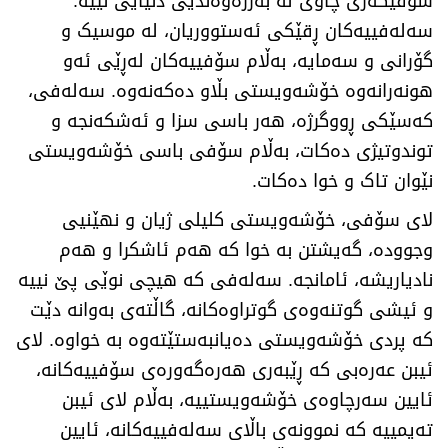
سۆفیگەری چاوی لە بەرژەوەندیی دنیایی نییە.
سەلەفییەکان ڕقێکی ئەستووریان، لە موسیک و
گۆرانی و سەمایە، بەڵام سۆفییەکان لەڕێی ئەو
هونەرانەوە خۆشەویستی بڵاو دەکەنەوە. سەلەفی،
کەسێکی ڕووگرژە، هەر باسی سزا و ئەشکەنجە و
توندوتیژی دەکات، بەڵام سۆفی باسی خۆشەویستی
نێوان تاک و خوا دەکات.
لای سۆفی، خۆشەویستی کلیلی ژیان و نهێنیی
وجوودە، گەیشتن بە خوا کە هەم ئاشکرا و هەم
نادیاریشە، ئامانجە. سەلەفی کە هیچی نوێی پێ نییە
و ئیشی گوتنەوەی گوتراوەکانە، گاڵتەی بەوانە دێت
کە پردی خۆشەویستی دەیانبەستێتەوە بە خواوە. لای
ئیبن عەرەبی کە ڕێبەری هەرەگەورەی سۆفییەکانە،
ئایین سەرچاوەی خۆشەویستییە، بەڵام لای ئیبن
تەیمییە کە نموونەی باڵای سەلەفییەکانە، ئایین