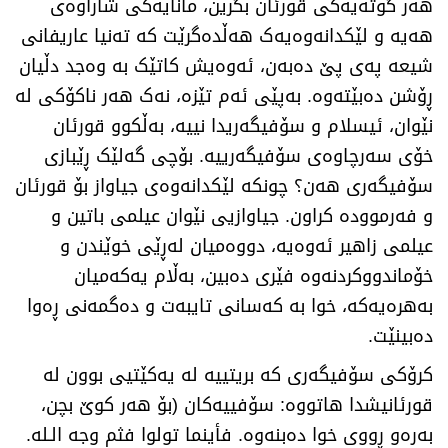
هەر گوتەیەکی قورئان بگرین، مانایەکی شاراوەی
هەیە و لێکدانەوەیەک هەڵدەگرێت کە تەنیا عاریفانی
شیعە پەی پێ دەبەن، ئەوەیش کاتێک بە وەجد دڵیان
ڕۆشن دەبێتەوە. بەپێی ئەم تێزە، نەک هەر ناکۆکی لە
نێوان، ئیسلام و سۆفیگەریدا نییە، بەڵکوو قورئان
خۆی سەرچاوەی سۆفیگەرییە. بۆچی گەلێک ڕێبازی
سۆفیگەری هەن؟ چونکە لێکدانەوەی جیاواز بۆ قورئان
و فەرموودە کراون. جیاوازیی نێوان عیلمی باتین و
عیلمی زاهیر ئەوەیە، دووەمیان لەڕێی خوێندن و
خۆماندووکردنەوە فێری دەبین، بەڵام یەکەمیان
بەهرەیەکە، خوا بە کەسانی تایبەت و دەگمەنی ڕەوا
دەبینێت.
کرۆکی سۆفیگەری کە بریتییە لە یەکێتیی بوون لە
قورئانیشدا هاتووە: سۆفییەکان (بۆ هەر کوێ بچن،
بەرەو ڕووی خوا دەبنەوە. فأینما تولوا فثم وجە الـلە.