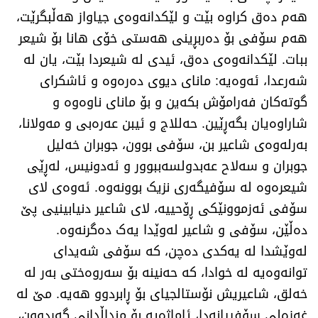
هەم دەق کراوە بێت و لێکدانەوەی جیاواز هەڵبگرێت،
هەم سۆفی بۆ دەربڕینی هەستی خۆی هانا بۆ شیعر
ببات. لێکدانەوەی دەق، ئیدی لە شیعردا بێت، یان لە
شەرعدا، ئەوەیە: مانای دیوی دەرەوە و ئاشکرای
گوتەکان فەرامۆش بکەین و بۆ مانای ناوەوە و
شاراوەیان بگەڕێین. حەللاج و ئیبن عەرەبی و مەولانا،
بەرلەوەی شاعیر بن، سۆفی بوون، جوبران خەلیل
جوبران و سەلاح عەبدولسەببوور و ئەدونیس، لەڕێی
شیعرەوە لە سۆفیگەری نزیک بوونەوە. ئەوەی لای
سۆفی ئەزموونێکی ڕۆحییە، لای شاعیر دنیابینیی پێ
دەڵێن، سۆفی و شاعیر لەوێدا یەک دەگرنەوە.
لەوێشدا لە یەکدی دەچن، کە سۆفی شەیدای
توانەوەیە لە خوادا، کە حەنینە بۆ سەروەختی بەر لە
خەلق، شاعیریش نۆستالجیای بۆ ڕابردوو هەیە. مێ لە
غەزەلی سۆفییانەدا، ئاماژەیە بۆ منداڵدانی گەردوون،