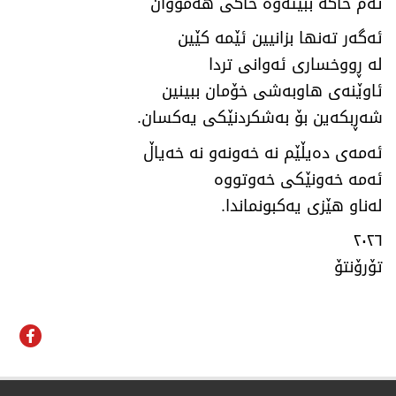
ئەم خاکە ببێتەوە خاکی هەمووان
ئەگەر تەنها بزانیین ئێمە کێین
لە ڕووخساری ئەوانی تردا
ئاوێنەی هاوبەشی خۆمان ببینین
شەڕبکەین بۆ بەشکردنێکی یەکسان.
ئەمەی دەیڵێم نە خەونەو نە خەیاڵ
ئەمە خەونێکی خەوتووە
لەناو هێزی یەکبونماندا.
٢٠٢٦
تۆرۆنتۆ