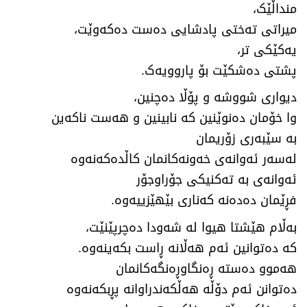
منداڵێک،
میراتی تەختی پادشایی دەست دەکەوێت،
یەکێکی تر،
پشتی دەشکێت بۆ پاروویەک.
دیواری شووشە و پۆڵا دەچنین،
وا خۆمان دەنوێنین کە نابینین و هەست ناکەین
بە سێبەری زۆریمان
لەسەر ئەوانەی خەونەکانمان کاڵدەکەنەوە
ئەوانەی بە تەکنیکی جۆراوجۆر
فڕێمان دەدەنە کەناری بێهێزییەوە.
بەڵام هێشتا هیوا لە شەودا دەچرپێنێت،
کە دەتوانین ئەم هەڵانە ڕاست بکەینەوە.
هەموو دەستە ڕەنگاوڕەنگەکانمان
دەتوانن ئەم دۆڵە هەڵکەندراوانە پڕبکەنەوە