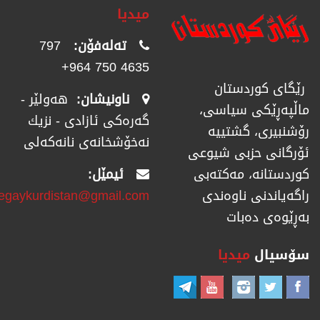
میدیا
تەلەفۆن:
797
4635 750 964+
رێگای كوردستان
ناونیشان:
هەولێر -
ماڵپەڕێكی سیاسی،
گەرەکی ئازادی - نزیك
رۆشنبیری، گشتییە
نەخۆشخانەی نانەکەلی
ئۆرگانی حزبی شیوعی
ئیمێل:
كوردستانە، مەكتەبی
regaykurdistan@gmail.com
راگەیاندنی ناوەندی
بەڕێوەی دەبات
سۆسیال
میدیا