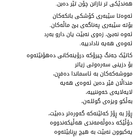
هەندێکی تر نازانن چۆن تێر دەبن.
ئەوەتا سێبەری کۆشکی بانکەکان
بۆتە سێبەری پەناگەی بێ ماڵەکان.
ئەوە نەبێ، زەوی نەبێت یان دارو بەرد
ئەوەی هەیە نادادییە.
کاتێک جەنگ چیرۆکە درۆینەکانی دەهۆنێتەوە
بۆ دزینی سەرەوتی زیاتر
مووشەکەکان بە ئاسماندا دەفڕن،
منداڵان فێر دەبن ئەوەی هەیە
لایەلایەی خەوننییە،
بەڵکو ویزەی گوللـەن،
ڕۆژ بە ڕۆژ کەلێنەکە گەورەتر دەبێت،
دۆڵێکە دەوڵەمەندی هەڵیکەندووە
یەکبوون نەبێت بە هیچ پڕنابێتەوە