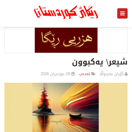
شیعر\ یەکبوون
گۆران عەبدوڵڵا
ئەدەب
28 حوزەیران 2026