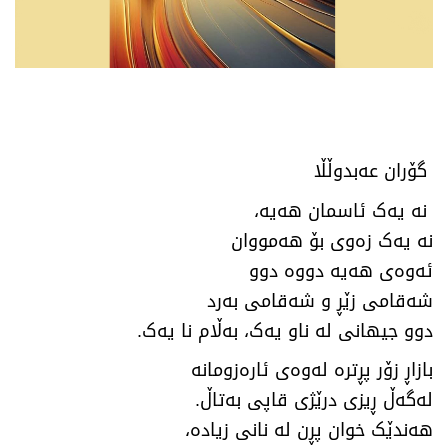
گۆران عەبدوڵڵا
نە یەک ئاسمان هەیە،
نە یەک زەوی بۆ هەمووان
ئەوەی هەیە دووە دوو
شەقامی زێڕ و شەقامی بەرد
دوو جیهانی لە ناو یەک، بەڵام نا یەک.
بازاڕ زۆر پڕترە لەوەی ئارەزومانە
لەگەڵ ڕیزی درێژی قاپی بەتاڵ.
هەندێک خوان پڕن لە نانی زیادە،