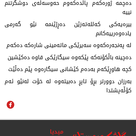
دەچمە ژورەکەم پاڵدەکەوم حەوسەڵەی دوشگرتنم
نییە
بیرەیەکی کەللەتەزێن دەڕژێنمە نێو گەرمی
یادەوەرییەکانم
لە پەنجەرەکەوە سەیرێکی ماتەمینی شارەکە دەکەم
دەچینە باڵکۆنەکە پێکەوە سیگارێکی قاوە دەکێشین
کچە هاوڕێکەم بەدەم کێشانی سیگارەوە پێم دەڵێت
بەرزان دوورتر بڕۆ تاپڕ دەبیتەوە لە خۆت لەنێو ئەم
کۆڵەپشتدا
میدیا