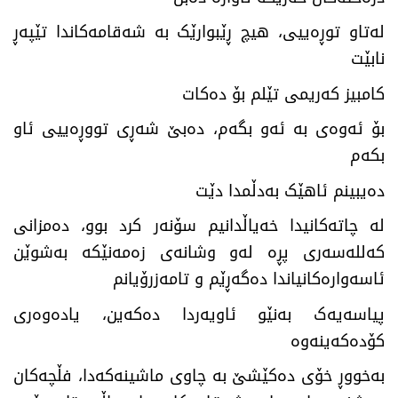
لەتاو توڕەییی، هیچ ڕێبوارێک بە شەقامەکاندا تێپەڕ
نابێت
کامبیز کەریمی تێلم بۆ دەکات
بۆ ئەوەی بە ئەو بگەم، دەبێ شەڕی تووڕەییی ئاو
بکەم
دەیبینم ئاهێک بەدڵمدا دێت
لە چاتەکانیدا خەیاڵدانیم سۆنەر کرد بوو، دەمزانی
کەللەسەری پڕە لەو وشانەی زەمەنێکە بەشوێن
ئاسەوارەکانیاندا دەگەڕێم و تامەزرۆیانم
پیاسەیەک بەنێو ئاویەردا دەکەین، یادەوەری
کۆدەکەینەوە
بەخووڕ خۆی دەکێشێ بە چاوی ماشینەکەدا، فڵچەکان