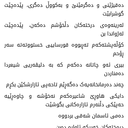
دەقیژێنی و دەگرمێنێ و بەکووڵ دەگری، پێدەچێت
گوشرابێت
لەرینەوەی درختەکان دڵخۆشم دەکەن، پێدەچێت
لەژواندا بن
کۆڵەپشتەکەم تەڕبووە قورساییی خستووتەتە سەر
ڕۆحم
بیری ئەو چاتانە دەکەم کە بە دلیڤەریی شیعردا
دەمناردن
چەند دەرمانخانەیەک دەگەڕێم تاحەپی ئازارشکێن بکڕم
دایکی هاوڕێ شاعیرەکەم نەخۆشە و چاوەڕێیە
حەپێکی دڵنەرم ئازارەکانی بگوشێت
دەمی ئاسمان شەقی بردووە
درەختەکان خەریکە ئاوارە دەبن