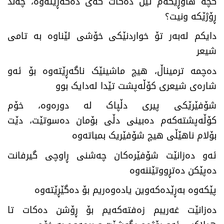
کچە هاوڕێکەم تیل دەکات کەی دەگەڕێتەوە، چەند
ڕۆژێکە ونیت؟
دایکم لەبەر تۆ خواردنێکی خۆشی لێناوە بە تامی
شیعر
دەچمە ترمیناڵ، هیچ ماشینێک ناگەڕێتەوە بۆ ئەو
شارەی شیعری کۆڵەپشت تێدا لەدایک بوو
شۆفێرێکی پیری دڵپاک لە دورەوە، خۆم
کۆڵەپشتەکەم دەبینی دڵی بۆمان دەسوتێت، دێت
بۆلام ناهێڵی هیچ شۆفێریک بمباتەوە
ئەو دەزانێت شۆفێرەکان چەشنی ڕاوچی گیرفانت
دەپێکن دەتڕووتێننەوە
پێکەوە بەڕێدەکەوین یادەوەریم بۆ دەگێڕێتەوە
دەزانێت غەریبم زەفتەکەیم بۆ ڕۆشن دەکات تا