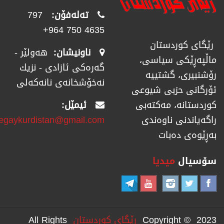
تەلەفۆن:
797
4635 750 964+
رێگای كوردستان
ناونیشان:
هەولێر -
ماڵپەڕێكی سیاسی،
گەرەکی ئازادی - نزیك
رۆشنبیری، گشتییە
نەخۆشخانەی نانەکەلی
ئۆرگانی حزبی شیوعی
ئیمێل:
كوردستانە، مەكتەبی
regaykurdistan@gmail.com
راگەیاندنی ناوەندی
بەڕێوەی دەبات
سۆسیال
میدیا
Copyright © 2023
رێگای كوردستان
All Rights