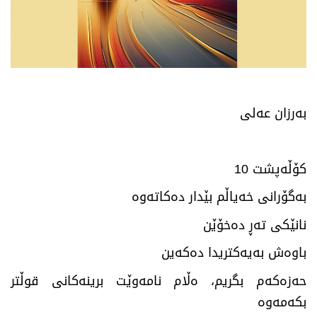
بەرزان عەلی
کۆڵەپشت 10
بەگۆرانی خەیاڵم بێدار دەکاتەوە
نانێکی تەڕ دەخۆێن
باوەش بەیەکتریدا دەکەین
حەزەکەم بگریم، ەڵام نامەوێت برینەکانی قوڵتر
بکەمەوە