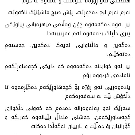
هیلاکیی ئەو ڕۆژەم بگوشێت و ببمەوە بە خۆم
نەرم نەرم لێ دەخوڕێت، پێش هیچ ماشێنێک ناکەوێت
بیر لەوە دەکەمەوە چۆن وەڵامی میهرەبانی پیاوێکی
پیری دڵپاک بدەمەوە لەم غەریبییەدا
دەگەین و ماڵئاوایی لەیەک دەکەین، جەستەم
دەتەکێنم،
بیر لەو خواردنە دەکەمەوە کە دایکی کچەهاوڕێکەم
ئامادەی کردووە بۆم
یادەوەریی ئەو ڕۆژە بۆ کچەهاوڕێکەم دەگێڕمەوە تا
دڵخۆش بێت بە سەفەرەکەم
سەرێک لەو پەلەوەرانە دەدەم کە خەونی دڵخوازی
کچەهاوڕێکەمن، چەشنی منداڵ پێیانەوە خەریکە و
گۆرانیان بۆ دەڵێت و یارییان لەگەڵدا دەکات