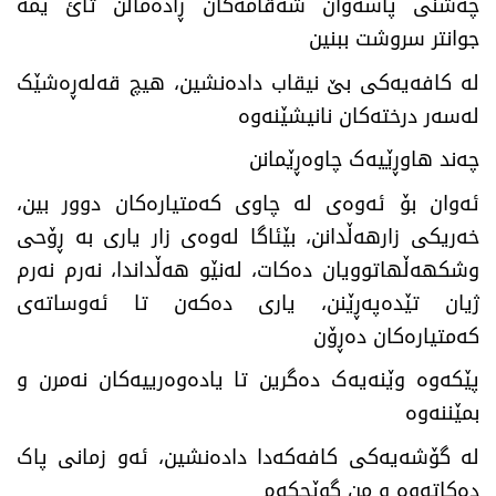
چەشنی پاسەوان شەقامەکان ڕادەماڵن تائ ێمە
جوانتر سروشت ببنین
لە کافەیەکی بێ نیقاب دادەنشین، هیچ قەلەڕەشێک
لەسەر درختەکان نانیشێنەوە
چەند هاوڕێیەک چاوەڕێمانن
ئەوان بۆ ئەوەی لە چاوی کەمتیارەکان دوور بین،
خەریکی زارهەڵدانن، بێئاگا لەوەی زار یاری بە ڕۆحی
وشکهەڵهاتوویان دەکات، لەنێو هەڵداندا، نەرم نەرم
ژیان تێدەپەڕێنن، یاری دەکەن تا ئەوساتەی
کەمتیارەکان دەڕۆن
پێکەوە وێنەیەک دەگرین تا یادەوەرییەکان نەمرن و
بمێننەوە
لە گۆشەیەکی کافەکەدا دادەنشین، ئەو زمانی پاک
دەکاتەوە و من گوێچکەم