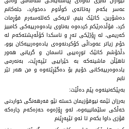
ئێواران لەبری ئەوەی پیاسەیەکی شەقامی وەلی
عەسر بکەم پەتاتەی کوڵاوم دەخوارد، جلەکانم
دەشۆرین، کاتێک بنیم، لایەکی کەللەسەرم فۆڕمات
کرد، فۆڵدەرێکم کردەوە بەناوی یادەوەرییەکی کامبیز
کەریمی، لە ڕۆژێکی تەڕ و ناسکدا کۆڵەپشتەکەم لە
خۆم زیاتر عەوداڵی کۆکردنەوەی یادەوەرییەکان بوو،
دڵخۆشم کاتێک توڕەییی ئاسمان و گریانی هەور
ناهێڵن ماشینەکە بە خێراییی تێپەڕێت، بەنەرمی
یادەوەرییەکانی خۆیم بۆ دەگێڕێتەوە و من هەر تێر
نابم
بەپێکەنینەوە پێم دەڵێت
:
بەرزان ئێمە نیوقۆزیمان خستە نێو فەرهەنگی خواردنی
خەڵکی سلێمانییەوە، لەو ڕۆژەوە حەزەکەم چارەکە
قۆزی داوا بکەم تا ئەو تێپەڕێنم