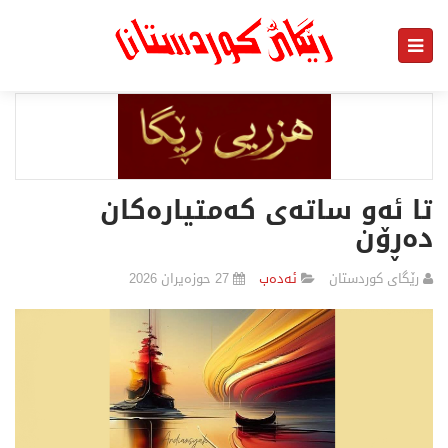
تا ئەو ساتەی کەمتیارەکان
دەڕۆن
رێگای كوردستان
ئەدەب
27 حوزەیران 2026