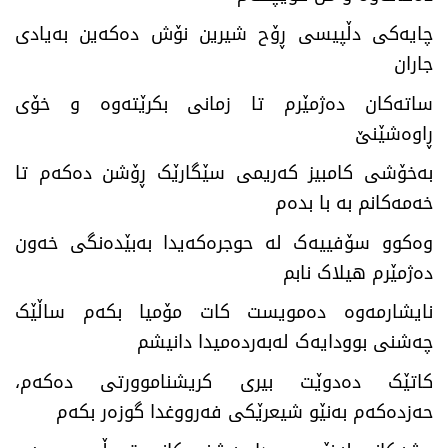
چایەکی دڵپیسی ڕۆح شیرین نۆش دەکەین بەیادی
جاران
ساتەکان دەژمێرم تا زمانی بکرێتەوە و خۆی
ڕاوەشێنێ
بەخۆشی کامبیز کەریمی سێگارێک ڕۆشن دەکەم تا
خەمەکانم بە با بدەم
وەکوو سۆفییەک لە حوجرەکەیدا بەبێدەنگی خەون
دەژمێرم هیلاک نابم
نایشارمەوە دەمویست کات مۆمیا بکەم ساڵێک
چەشنی بوودایەک لەبەردەمیدا دانیشم
کاتێک دەدوێت بیری کریشناموورتی دەکەم،
حەزدەکەم بەنێو شیعرێکی فەرووغدا گوزەر بکەم