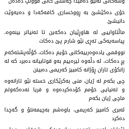
وشەکانی لەنێو دەمیدا چەشنی کانی قووڵپ دەدەن
خۆی دەکێشێ بە ڕووخساری کافەکەدا و دەیەوێت
دانیشێ
ماڵئاواییی لە هاوڕێیان دەکەین تا تەنیاتر بینەوە،
پیاسەیەکی تەڕی نێو شارم پێ دەکات
نووقمی یادەوەرییەکانی خۆیم دەکات، کۆڵەپشتەکەم
پڕ دەکات، لە دڵەوە ئیرەییم بەو قوتابیانە دەبرد کە لە
زانکۆی تاران ڕۆژانە کامبیز کەریمی دەبینن
چی بکەم لە ژیان، منی بەکرێکاری خستە نێو تارانەوە
و تەنیایی خۆمم کۆدەکردەوە و فریا نەدەکەوتم
ماچی ژیان بکەم
لەبری کامبیز کەریمی، باوەشم بەچیمەنتۆ و گەچدا
دەکرد