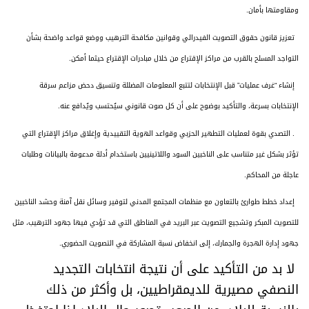
ومقاومتها بأمان
.
تعزيز قانون حقوق التصويت الفيدرالي وقوانين مكافحة الترهيب ووضع قواعد واضحة بشأن
التواجد المسلح بالقرب من مراكز الإقتراع من خلال مبادرات الإقتراع حيثما أمكن
.
إنشاء “غرف عمليات” قبل الإنتخابات لتتبع المعلومات المضللة وتنسيق دحض مزاعم سرقة
الإنتخابات بسرعة، والتأكيد بوضوح على أن كل صوت قانوني سيُحتسب ويُدافع عنه
.
.
التصدي بقوة لعمليات التطهير الحزبي وقواعد الهوية التقييدية وإغلاق مراكز الإقتراع التي
تؤثر بشكل غير متناسب على الناخبين السود واللاتينيين باستخدام أدلة مدعومة بالبيانات وطلبات
عاجلة من المحاكم
.
إعداد خطط طوارئ بالتعاون مع منظمات المجتمع المدني لتوفير وسائل نقل آمنة وحشد الناخبين
للتصويت المبكر وتشجيع التصويت عبر البريد في المناطق التي قد تؤدي فيها جهود الترهيب، مثل
جهود إدارة الهجرة والجمارك، إلى انخفاض نسبة المشاركة في التصويت الحضوري
.
لا بد من التأكيد على أن نتيجة انتخابات التجديد
النصفي مصيرية للديمقراطيين، بل وأكثر من ذلك