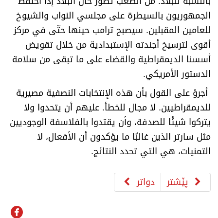
بالنسبة للبلاد. من الصعب تصور حال البلاد إذا احتفظ
الجمهوريون بالسيطرة على مجلسي النواب والشيوخ
للعامين المقبلين. سيصبح ترامب حينها حتّى في مركز
أقوى لترسيخ أجندته الإستبدادية من خلال تقويض
أسسنا الديمقراطية والقضاء على ما تبقى من سلامة
الدستور الأمريكي
.
أجرؤ على القول بأن هذه الإنتخابات النصفية مصيرية
للديمقراطيين. لا مجال للخطأ. عليهم أن يتحدوا ولا
يتركوا شيئًا للصدفة، وأن يقتدوا بالفلاسفة الوجوديين
مثل سارتر الذين غالبًا ما يؤكدون أن الأفعال، لا
التمنيات، هي التي تحدد النتائج
.
پێشتر
دواتر