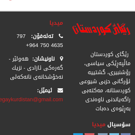
میدیا
تەلەفۆن:
797
4635 750 964+
رێگای كوردستان
ناونیشان:
هەولێر -
ماڵپەڕێكی سیاسی،
گەرەکی ئازادی - نزیك
رۆشنبیری، گشتییە
نەخۆشخانەی نانەکەلی
ئۆرگانی حزبی شیوعی
ئیمێل:
كوردستانە، مەكتەبی
regaykurdistan@gmail.com
راگەیاندنی ناوەندی
بەڕێوەی دەبات
سۆسیال
میدیا