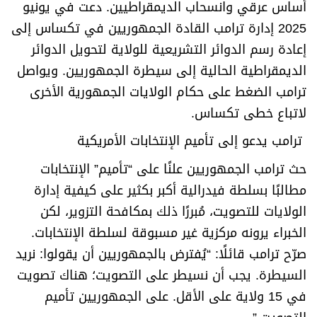
أساس عرقي وانسحاب الديمقراطيين. دعت في يونيو
2025 إدارة ترامب القادة الجمهوريين في تكساس إلى
إعادة رسم الدوائر التشريعية للولاية لتحويل الدوائر
الديمقراطية الحالية إلى سيطرة الجمهوريين. ويواصل
ترامب الضغط على حكام الولايات الجمهورية الأخرى
لاتباع خطى تكساس
.
ترامب يدعو إلى تأميم الإنتخابات الأمريكية
حث ترامب الجمهوريين علنًا على “تأميم” الإنتخابات
مطالبًا بسلطة فيدرالية أكبر بكثير على كيفية إدارة
الولايات للتصويت، مُبررًا ذلك بمكافحة التزوير، لكن
الخبراء يرونه مركزية غير مسبوقة لسلطة الإنتخابات.
صرّح ترامب قائلًا: “يُفترض بالجمهوريين أن يقولوا: نريد
السيطرة. يجب أن نسيطر على التصويت؛ هناك تصويت
في 15 ولاية على الأقل. على الجمهوريين تأميم