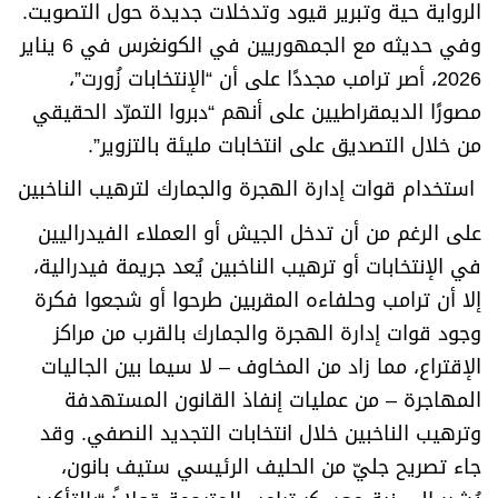
الرواية حية وتبرير قيود وتدخلات جديدة حول التصويت.
وفي حديثه مع الجمهوريين في الكونغرس في 6 يناير
2026، أصر ترامب مجددًا على أن “الإنتخابات زُورت”،
مصورًا الديمقراطيين على أنهم “دبروا التمرّد الحقيقي
من خلال التصديق على انتخابات مليئة بالتزوير
”.
استخدام قوات إدارة الهجرة والجمارك لترهيب الناخبين
على الرغم من أن تدخل الجيش أو العملاء الفيدراليين
في الإنتخابات أو ترهيب الناخبين يُعد جريمة فيدرالية،
إلا أن ترامب وحلفاءه المقربين طرحوا أو شجعوا فكرة
وجود قوات إدارة الهجرة والجمارك بالقرب من مراكز
الإقتراع، مما زاد من المخاوف – لا سيما بين الجاليات
المهاجرة – من عمليات إنفاذ القانون المستهدفة
وترهيب الناخبين خلال انتخابات التجديد النصفي. وقد
جاء تصريح جليّ من الحليف الرئيسي ستيف بانون،