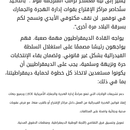
يُشير إلى نية معسكر ترامب المترجمة قولا ً: “بالتأكيد
سنُحاصر مراكز الإقتراع بقوات إدارة الهجرة والجمارك
في نوفمبر. لن نقف مكتوفي الأيدي ونسمح لكم
بسرقة البلاد مرة أخرى
”.
يواجه القادة الديمقراطيون مهمة صعبة. فهم
يواجهون رئيسًا مصممًا على استغلال السلطة
الفيدرالية بشكل غير قانوني. ولضمان بقاء الإنتخابات
حرة ونزيهة وسلمية، يجب على الديمقراطيين أن
يكونوا مستعدين لاتخاذ كل خطوة لحماية ديمقراطيتنا،
بما في ذلك
:
دعم تشريعات الولايات التي تمنع صراحةً إدارة الهجرة والجمارك الأمريكية
ICE) )
وجميع جهات
إنفاذ قوانين الهجرة الفيدرالية من العمل داخل مراكز الإقتراع أو بالقرب منها، مع فرض عقوبات
مدنية وجنائية واضحة على المخالفات
.
تمويل وتنسيق فرق التقاضي (اللجنة الوطنية الديمقراطية، ومنظمات الحقوق المدنية،