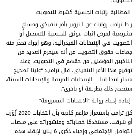
التصويت
.”
المطالبة بإثبات الجنسية كشرط للتصويت
ربط ترامب روايته عن التزوير بأمر تنفيذي ومساعٍ
تشريعية لفرض إثبات موثق للجنسية للتسجيل أو
التصويت في الإنتخابات الفيدرالية، وهو إجراء تحذّر منه
جماعات حقوق التصويت من أنه سيحرم العديد من
الناخبين المؤهلين من حقهم في التصويت. وعند
توقيع هذا الأمر التنفيذي، قال ترامب: “علينا تصحيح
مسار انتخاباتنا… الإنتخابات المزيفة والإنتخابات السيئة،
سنصحح ذلك بطريقة أو بأخرى
”.
إعادة إحياء رواية “الانتخابات المسروقة
”
كرّر ترامب باستمرار مزاعم كاذبة بأن انتخابات 2020 زُوّرت
أو سُرقت، مستخدمًا خطاباته ومنشوراته على منصات
التواصل الإجتماعي وإحياء ذكرى 6 يناير لإبقاء هذه