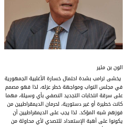
الون بن مئير
يخشى ترامب بشدة احتمال خسارة الأغلبية الجمهورية
في مجلس النواب ومواجهة خطر عزله، لذا فهو مصمم
على سرقة انتخابات التجديد النصفي بأي وسيلة، مهما
كانت خطيرة أو غير دستورية، لحرمان الديمقراطيين من
فوزهم شبه المؤكد. لذا يجب على الديمقراطيين أن
يكونوا على أهبة الإستعداد للتصدي لأي محاولة من