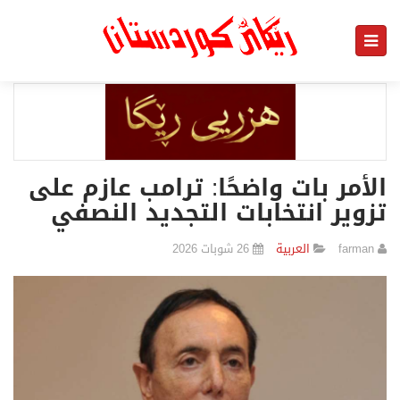
الأمر بات واضحًا: ترامب عازم على
تزوير انتخابات التجديد النصفي
farman
العربیة
26 شوبات 2026