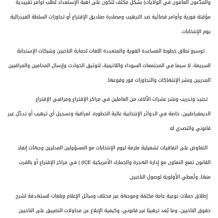
والمدّعون العامون في الولايات) بشكل مكثف لتكون على أهبة الإستعداد لطلب أوامر تقييدية
مؤقتة فورية وأوامر قضائية ضد الترهيب ومصادرة صناديق الإقتراع أو تجاوزات السلطة الفيدرالية
يوم الإنتخابات
.
.
توسيع نطاق خطوط المساعدة القوية والمتعددة اللغات لحماية الناخبين وشبكات الإستجابة
السريعة، لا سيما في المجتمعات السوداء واللاتينية، لتوثيق الحوادث وإرسال المحامين والمراقبين
المدربين ونشر الإنتهاكات والتجاوزات فور وقوعها
.
تجنيد وتدريب ونشر عشرات الآلاف من العاملين في مراكز الإقتراع ومراقبي الإقتراع
الديمقراطيين، خاصة في الدوائر الإنتخابية عالية الخطورة، لمراقبة وتسجيل أي ترهيب أو تدخّل غير
قانوني والتصدي له
.
التفاوض على اتفاقيات تشغيلية ملزمة ليوم الإنتخابات مع المسؤولين المحليين وجهات إنفاذ
القانون تمنع التعاون مع إدارة الهجرة والجمارك الأمريكية
ICE) )
في مراكز الإقتراع أو بالقرب
منها، وتُعطي الأولوية لوصول الناخبين
.
إطلاق حملات توعية عامة مكثفة وموجهة عبر مختلف وسائل الإعلام وبلغات مُستهدفة لشرح
حقوق الناخبين، وما يُعد ترهيبًا غير قانوني، وكيفية الإبلاغ عن محاولات التضييق على الناخبين