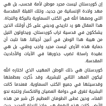
​إن كوردستان ليست مجرد موطن لأمة فحسب، بل هي
مهد ولادة الإنسانية من جديد، وتلك القبلة المقدسة
التي وصفها الله في الكتب السماوية بالبركة والنجاة.
هذا المقال هو رد تاريخي وديني على كل أولئك الذين
يشككون في قدسية تراب كوردستان، ويحاولون النيل
من هيبة هذا الوطن في أعين أجيالنا. هنا نثبت أن
حماية هذه الأرض ليست مجرد واجب وطني، بل هي
عقيدة راسخة تضرب جذورها في الآيات والأحاديث
المقدسة
.
​كوردستان هي ذلك الوطن المهيب الذي اختاره الله
ليكون المهد الثاني للبشرية، وقد ذُكرت بعظمتها
وقدسيتها في جميع الكتب السماوية. فعندما كانت
البشرية تغرق في دوامة العصيان والانكسار وتتجه نحو
الفناء، وحين غطى الطوفان العظيم كل شبر من هذه
الأرض، كانت هذه البقعة هي ملاذ النجاة الوحيد، حيث