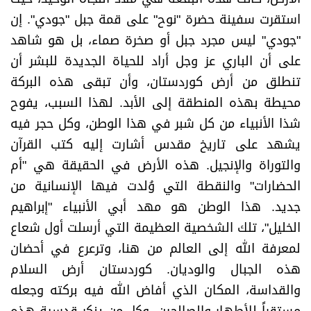
استقرت سفينة حضرة "نوح" على قمة جبل "جودي". إن
"جودي" ليس مجرد جبل أو صخرة صماء، بل هو شاهد
على أن الباري عز وجل أراد للحياة الجديدة للبشر أن
تنطلق من أرض كوردستان، وأن تبقى هذه البركة
محيطة بهذه المنطقة إلى الأبد. لهذا السبب، يفوح
شذا الأنبياء من كل شبر في هذا الوطن، وكل حجر فيه
يشهد على تاريخ مقدس أشارت إليه كتب القرآن
والتوراة والإنجيل. هذه الأرض في الحقيقة هي "أم
الحضارات" والنقطة التي وُلدت فيها الإنسانية من
جديد. هذا الوطن هو مهد أبي الأنبياء "إبراهيم
الخليل"، تلك الشخصية العظيمة التي أرسلت أول شعاع
لمعرفة الله إلى العالم من هنا، وترعرع في أحضان
هذه الجبال والوديان. كوردستان أرض السلام
والقداسة، المكان الذي أفاض الله فيه بركته وجعله