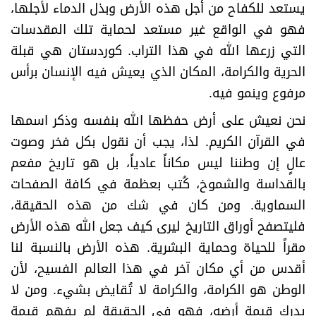
يستعد للكفاح من أجل هذه الأرض وبذل الدماء لأجلها،
فهو في الواقع غير مستعد لحماية تلك المقدسات
التي زرعها الله في هذا التراب. كوردستان هي قبلة
الحرية والكرامة، المكان الذي يعيش فيه الإنسان برأس
مرفوع وينمو فيه
.
​نحن نعيش على أرض حفظها الله بنفسه وذكر اسمها
في القرآن الكريم. لذا، يجب أن نقول بكل فخر وصوت
عالٍ إن وطننا ليس مكاناً عادياً، بل هو تاريخ مفعم
بالقداسة والشموخ، كُتب بعظمة في كافة الصفحات
السماوية. ومن كان في شك من هذه الحقيقة،
فليتصفح أوراق التاريخ ليرى كيف جعل الله هذه الأرض
مقراً للحياة وحماية البشرية. هذه الأرض بالنسبة لنا
أقدس من أي مكان آخر في هذا العالم الفسيح، لأن
الوطن هو الكرامة، والكرامة لا تُقايض بشيء. ومن لا
يدرك قيمة أرضه، فهو في الحقيقة لم يفهم قيمة