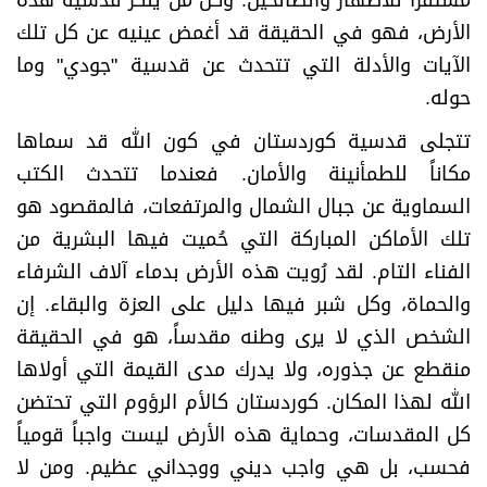
مستقراً للأطهار والصالحين. وكل من ينكر قدسية هذه
الأرض، فهو في الحقيقة قد أغمض عينيه عن كل تلك
الآيات والأدلة التي تتحدث عن قدسية "جودي" وما
حوله
.
​تتجلى قدسية كوردستان في كون الله قد سماها
مكاناً للطمأنينة والأمان. فعندما تتحدث الكتب
السماوية عن جبال الشمال والمرتفعات، فالمقصود هو
تلك الأماكن المباركة التي حُميت فيها البشرية من
الفناء التام. لقد رُويت هذه الأرض بدماء آلاف الشرفاء
والحماة، وكل شبر فيها دليل على العزة والبقاء. إن
الشخص الذي لا يرى وطنه مقدساً، هو في الحقيقة
منقطع عن جذوره، ولا يدرك مدى القيمة التي أولاها
الله لهذا المكان. كوردستان كالأم الرؤوم التي تحتضن
كل المقدسات، وحماية هذه الأرض ليست واجباً قومياً
فحسب، بل هي واجب ديني ووجداني عظيم. ومن لا