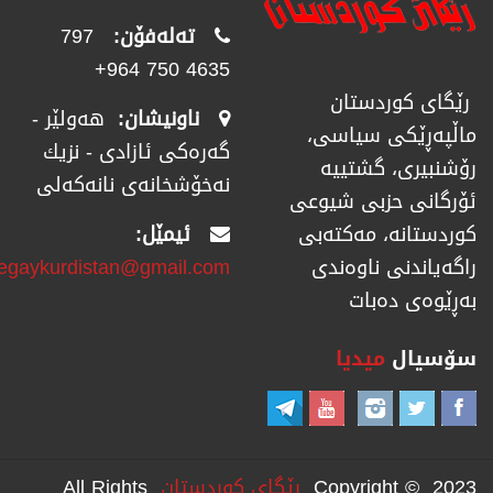
تەلەفۆن:
797
4635 750 964+
رێگای كوردستان
ناونیشان:
هەولێر -
ماڵپەڕێكی سیاسی،
گەرەکی ئازادی - نزیك
رۆشنبیری، گشتییە
نەخۆشخانەی نانەکەلی
ئۆرگانی حزبی شیوعی
ئیمێل:
كوردستانە، مەكتەبی
regaykurdistan@gmail.com
راگەیاندنی ناوەندی
بەڕێوەی دەبات
سۆسیال
میدیا
Copyright © 2023
رێگای كوردستان
All Rights