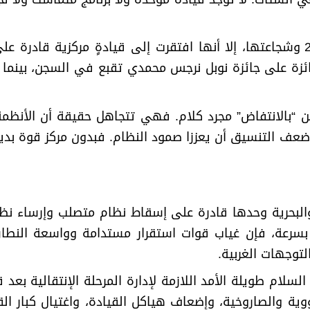
وعلى الرغم من ضخامة احتجاجات 2025-2026 وشجاعتها، إلا أنها افتقرت إلى قياد
ئزة على جائزة نوبل نرجس محمدي تقبع في السجن، بينما ت
ن “بالانتفاض” مجرد كلام. فهي تتجاهل حقيقة أن الأنظمة 
ف التنسيق أن يعززا صمود النظام. فبدون مركز قوة بديل
 والبحرية وحدها قادرة على إسقاط نظام متصلب وإرساء نظام
 بسرعة، فإن غياب قوات استقرار مستدامة وواسعة النطا
لتوجهات الغربية
.
 السلام طويلة الأمد اللازمة لإدارة المرحلة الإنتقالية بعد
وية والصاروخية، وإضعاف هياكل القيادة، واغتيال كبار الق