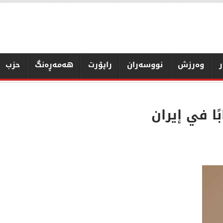
ر
وەرزش
نووسەران
راپۆرت
هەمەڕەنگ
حزب
ًا في إيران