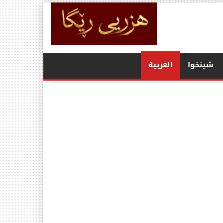
شينخوا
العربیة