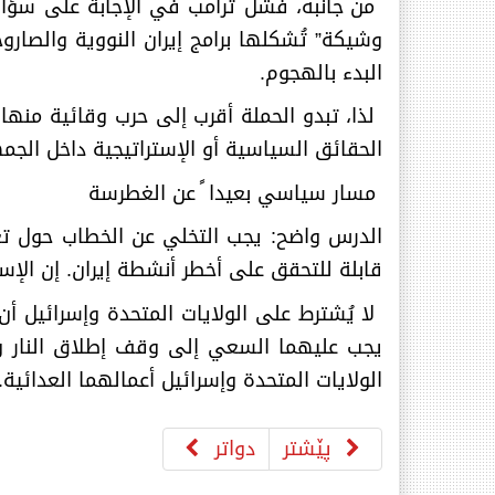
من جانبه، فشل ترامب في الإجابة على سؤالي
وشيكة” تُشكلها برامج إيران النووية والصار
البدء بالهجوم
.
لذا، تبدو الحملة أقرب إلى حرب وقائية منه
الحقائق السياسية أو الإستراتيجية داخل الجم
مسار سياسي بعيدا ً عن الغطرسة
الدرس واضح: يجب التخلي عن الخطاب حول تغي
قابلة للتحقق على أخطر أنشطة إيران. إن الإست
لا يُشترط على الولايات المتحدة وإسرائيل أ
يجب عليهما السعي إلى وقف إطلاق النار واس
الولايات المتحدة وإسرائيل أعمالهما العدائية
.
پێشتر
دواتر