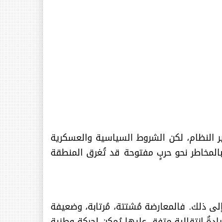
ير النظام، لكن الشروط السياسية والعسكرية
بالمخاطر نحو حربٍ مفتوحة قد تُغرق المنطقة
لى ذلك. فالمعارضة مُشتتة، مُرتابة، وضعيفة
ادةٌ انتقالية متفق عليها يُمكن لحركةٍ وطنية