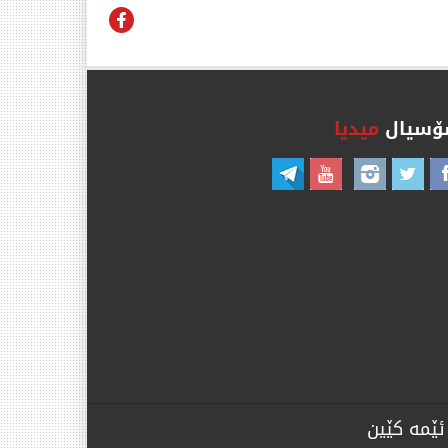
سیال
میدیا
ئێمە کێین