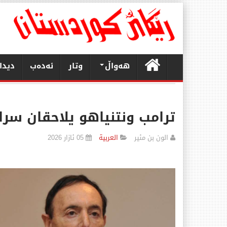
هەواڵ
وتار
ئەدەب
دیدا
ترامب ونتنياهو يلاحقان سراب
الون بن مئير
العربیة
05 ئازار 2026