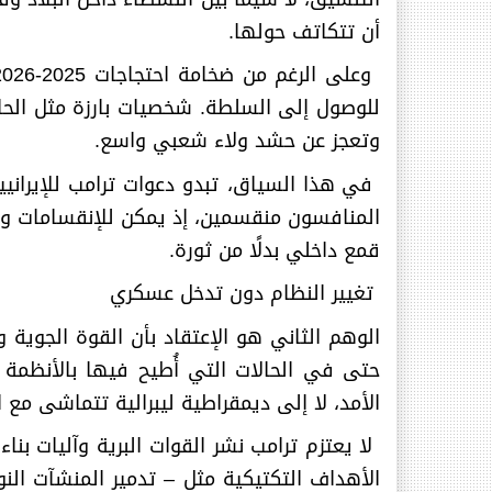
أن تتكاتف حولها
.
للوصول إلى السلطة. شخصيات بارزة مثل الحا
وتعجز عن حشد ولاء شعبي واسع
.
في هذا السياق، تبدو دعوات ترامب للإيرانيي
المنافسون منقسمين، إذ يمكن للإنقسامات وضع
قمع داخلي بدلًا من ثورة
.
تغيير النظام دون تدخل عسكري
الوهم الثاني هو الإعتقاد بأن القوة الجوية
حتى في الحالات التي أُطيح فيها بالأنظمة
الأمد، لا إلى ديمقراطية ليبرالية تتماشى مع ا
لا يعتزم ترامب نشر القوات البرية وآليات بناء
الأهداف التكتيكية مثل – تدمير المنشآت النو