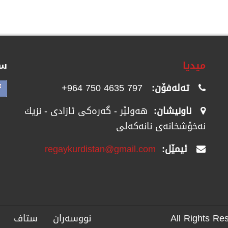
میدیا
سۆ
تەلەفۆن:
797 4635 750 964+
ناونیشان:
هەولێر - گەرەکی ئازادی - نزیك
نەخۆشخانەی نانەکەلی
ئیمێل:
regaykurdistan@gmail.com
نووسەران
ستاف