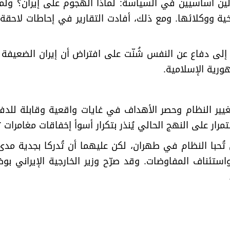
ن أساسيين في السياسة: لماذا الهجوم على إيران؟ ولماذ
وخية ووكلائها. ومع ذلك، أفادت التقارير في إحاطات لاحق
ا إلى دفاع عن النفس شُنّت على افتراض أن إيران الضعيفة
هورية الإسلامية
.
ير النظام وحصر الأهداف في غايات واقعية وقابلة للدفاع
مرار على النهج الحالي يُنذر بتكرار أسوأ إخفاقات مغامرات
ن تُحبا النظام في طهران، لكن عليهما أن تُدركا بجدية م
تئناف المفاوضات. وقد صرّح وزير الخارجية الإيراني بو