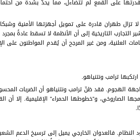
درتها على القمع لم تتضاءل، مما يحدّ بشدة من احتمالي
 لا تزال طهران قادرة على تمويل أجهزتها الأمنية وشبك
ر التجارب التاريخية إلى أن الأنظمة لا تسقط عادةً بمجرد
سامات العلنية، ومن غير المرجح أن يُقدم المواطنون على ال
رتكبها ترامب ونتنياهو
.
واجهة الهجوم. فقد ظنّ ترامب ونتنياهو أن الضربات المحس
جها الصاروخي، و”خطوطها الحمراء” الإقليمية. إلا أن القادة
ا
.
ود النظام. فالعدوان الخارجي يميل إلى ترسيخ الدعم الشعبي