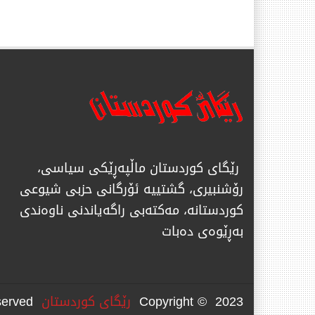
رێگای كوردستان ماڵپەڕێكی سیاسی،
رۆشنبیری، گشتییە ئۆرگانی حزبی شیوعی
كوردستانە، مەكتەبی راگەیاندنی ناوەندی
بەڕێوەی دەبات
Copyright © 2023
رێگای كوردستان
All Rights Reserved