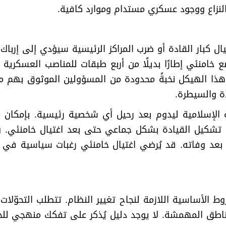
 النزاع ووجود عسكري مستدام وموارد كافية
.
غتيال كبار القادة أو ضرب المراكز الرئيسية سيؤدي إلى إر
 خامنئي إطارًا بديلًا من أربع طبقات للمناصب العسكري
 هذا الهيكل نخبةً محدودة من المسؤولين الموثوق بهم 
دة والسيطرة
.
ة الإسلامية ليدوم بعد رحيل أي شخصية رئيسية. بإمكان
دة تشكيل القيادة بشكل جماعي حتى بعد اغتيال خامنئي.
 بعد وفاته. قد يُرضي اغتيال خامنئي رغبات سياسية في 
الأساسية اللازمة لنجاح تغيير النظام. تتطلب التحوّلات ال
طق المهمشة. لا يوجد دليل يُذكر على تفكك منهجي للحرس 