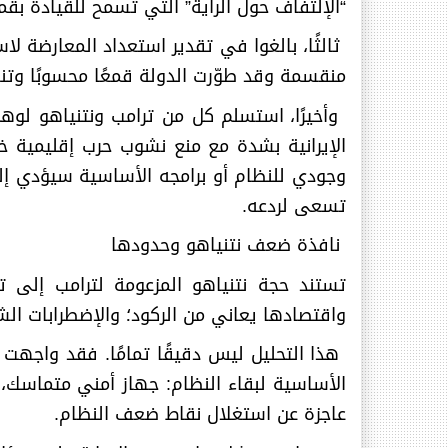
“الإلتفاف حول الراية” التي تسمح للقيادة بقم
ثالثًا، بالغوا في تقدير استعداد المعارضة لا
منقسمة وقد طوّرت الدولة قمعًا محسوبًا وتنازلا
وأخيرًا، استسلم كل من ترامب ونتنياهو لو
الإيرانية بشدة مع منع نشوب حرب إقليمية خا
وجودي للنظام أو برامجه الأساسية سيؤدي إلى
تسعى لردعه
.
نافذة ضعف نتنياهو وحدودها
تستند حجة نتنياهو المزعومة لترامب إلى ت
واقتصادها يعاني من الركود؛ والإضطرابات ال
هذا التحليل ليس دقيقًا تمامًا. فقد واجهت 
الأساسية لبقاء النظام: جهاز أمني متماسك،
عاجزة عن استغلال نقاط ضعف النظام
.