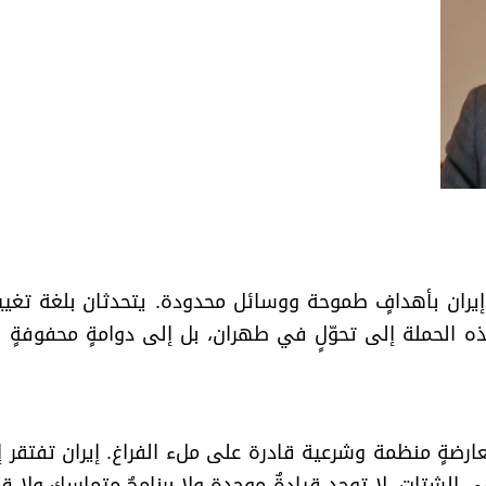
د إيران بأهدافٍ طموحة ووسائل محدودة. يتحدثان بلغة تغي
ذه الحملة إلى تحوّلٍ في طهران، بل إلى دوامةٍ محفوفةٍ 
عارضةٍ منظمة وشرعية قادرة على ملء الفراغ. إيران تفتقر إ
 الشتات. لا توجد قيادةٌ موحدة ولا برنامجٌ متماسك ولا قي