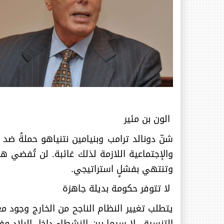
الون بن مئير
شنّ دونالد ترامب وبنيامين نتنياهو حملةً ض
والإجتماعية اللازمة لذلك غائبة. لن تُفضي ه
وتنتهي بفشلٍ استراتيجي
.
لا تتوفر حكومة بديلة جاهزة
يتطلب تغيير النظام الناجح من الخارج وجود م
التنسيق، لا سيما بين النشطاء داخل البلاد وفي