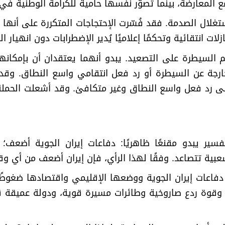
ع المعارضة، بينما تُصوّر نفسها حاميةً للكرامة الوطنية في
ستغلال الصدمة. فقد فُسّرت الإحتجاجات المتكررة على أنها 
ت انتقائية وتحكمًا إعلاميًا يُدير الإضطرابات دون انهيار ال
هم السيطرة على التصعيد. يبدو أنهما يعتقدان أن بإمكان
رجة عن السيطرة أو رد فعل انتقامي واسع النطاق. وقد ح
 رد فعل واسع النطاق وغير متكافئ. وقد أشعلت الحملة الح
فسير يبدو مقنعًا ظاهريًا: دفاعات إيران الجوية أضعف
شعبية تتصاعد. وفقًا لهذا الرأي، فإن إيران أضعف من أي 
دفاعات إيران الجوية ووضعها الإقليمي واقتصادها ضغوطًا 
 وقوة ردع صاروخية وطائرات مسيرة قوية، ودولة عميقة ق