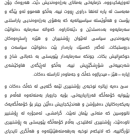
تەوزیفکردووە، خزمایەتی بەمانای بەرژەوەندیش دێت، هەروەک چۆن
مەبەست لە پارە تەنها دراوی ڕووت نییە، بەڵکو هەموو ئەو پێگە و
پۆست و هەڵوێستە سیاسییانەیە کە بەهۆی بەرژەوەندیی پاراستنی
سەرمایەوە بەدەستدێن و دێنەئاراوە. کەواتە سەرمایە دەتوانێت
پەیوەندیی سیاسی لەنێوان ڕۆشنبیران و هێزە ڕاستڕەوەكان
دروستبکات، ئەگه‌ر كه‌سێك پاره‌دار بێت ده‌توانێت سیاسه‌ت و
حوكمڕانیش بكات، چونکە سه‌رمایه‌دار پێویستی به‌ خه‌باتی شاخ و
شه‌رعییه‌تی شۆڕشگێڕیش نییه‌، بەڵکو لەڕێگەی هاوكێشه‌ی
[پاره‌←هێز←میدیا]وە خەڵک و جەماوەر ئاراستە دەکات.
سێ دەیە زیاترە نوخبەی رۆشنبیری ئێمە گلەیی لە خەڵک دەکات و
پێیوایە کۆمەڵگە قەرزارباریەتی، بۆیە جاروبار بەمنەتەوە قەڵەم و
پەیکەرەکانیان دەفرۆشن و هەندێکجاریش دەڵێن چیتر بۆ کۆمەڵگەیەک
نانووسین کە منەتی پێمان نەبێت. گرامشی، ئەمجۆرە لە ڕۆشنبیر
ناودەنێت، ڕۆشنبیری تەقلیدی، بەڵام کۆمەڵگە پێویستی بە ڕۆشنبیری
ئۆرگانییە، کە لانیکەم نوخبە بەرهەمنەهێنێتەوە و هەڵگری ئایدیای