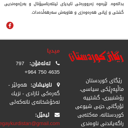
بداتەوە. لێرەوە زەروورەتی ئایدیای ئینتەرناسیۆنال و بەرژەوەندیی
گشتی و ژیانی هەرەوەزی و هاوبەش سەرهەڵدەدات.
میدیا
تەلەفۆن:
797
4635 750 964+
رێگای كوردستان
ناونیشان:
هەولێر -
ماڵپەڕێكی سیاسی،
گەرەکی ئازادی - نزیك
رۆشنبیری، گشتییە
نەخۆشخانەی نانەکەلی
ئۆرگانی حزبی شیوعی
ئیمێل:
كوردستانە، مەكتەبی
regaykurdistan@gmail.com
راگەیاندنی ناوەندی