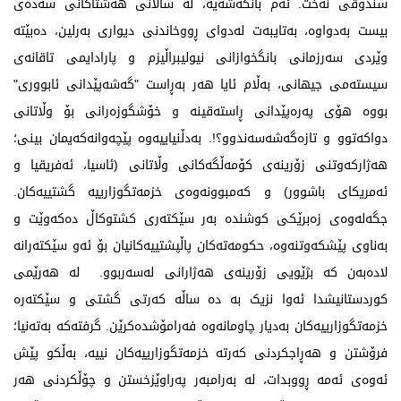
سندوقی نەخت. ئەم بانگەشەیە، لە ساڵانی هەشتاکانی سەدەی
بیست بەدواوە، بەتایبەت لەدوای ڕووخاندنی دیواری بەرلین، دەبێتە
وێردی سەرزمانی بانگخوازانی نیولیبراڵیزم و پارادایمی تاقانەی
سیستەمی جیهانی، بەڵام ئایا هەر بەڕاست "گەشەپێدانی ئابووری"
بووە هۆی پەرەپێدانی ڕاستەقینە و خۆشگوزەرانی بۆ وڵاتانی
دواکەتوو و تازەگەشەسەندوو؟!. بەدڵنیاییەوە پێچەوانەکەیمان بینی؛
هەژارکەوتنی زۆرینەی کۆمەڵگەکانی وڵاتانی (ئاسیا، ئەفریقیا و
ئەمریکای باشوور) و کەمبوونەوەی خزمەتگوزارییە گشتییەکان.
جگەلەوەی زەبرێکی کوشندە بەر سێکتەری کشتوکاڵ دەکەوێت و
بەناوی پێشکەوتنەوە، حکومەتەکان پاڵپشتییەکانیان بۆ ئەو سێکتەرانە
لادەبەن کە بژێویی زۆرینەی هەژارانی لەسەربوو. لە هەرێمی
کوردستانیشدا ئەوا نزیک بە دە ساڵە کەرتی گشتی و سێکتەرە
خزمەتگوزارییەکان بەدیار چاومانەوە فەرامۆشدەکرێن. گرفتەکە بەتەنیا؛
فرۆشتن و هەڕاجکردنی کەرتە خزمەتگوزارییەکان نییە، بەڵکو پێش
ئەوەی ئەمە ڕووبدات، لە بەرامبەر پەراوێزخستن و چۆڵکردنی هەر