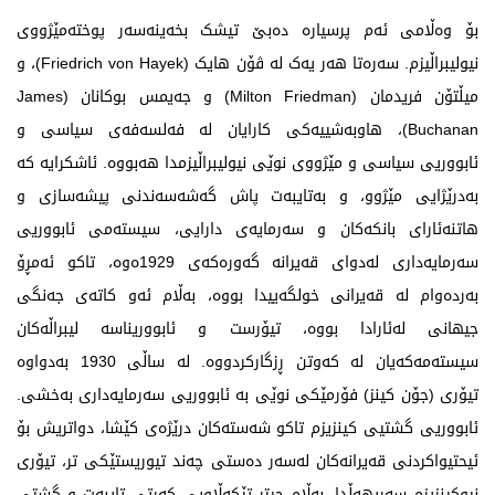
بۆ وەڵامی ئەم پرسیارە دەبێ تیشک بخەینەسەر پوختەمێژووی
نیولیبراڵیزم. سەرەتا هەر یەک لە ڤۆن هایک (Friedrich von Hayek)، و
میڵتۆن فریدمان (Milton Friedman) و جەیمس بوکانان (James
Buchanan)، هاوبەشییەکی کارایان لە فەلسەفەی سیاسی و
ئابووریی سیاسی و مێژووی نوێی نیولیبراڵیزمدا هەبووە. ئاشکرایە کە
بەدرێژایی مێژوو، و بەتایبەت پاش گەشەسەندنی پیشەسازی و
هاتنەئارای بانکەکان و سەرمایەی دارایی، سیستەمی ئابووریی
سەرمایەداری لەدوای قەیرانە گەورەکەی 1929ەوە، تاکو ئەمڕۆ
بەردەوام لە قەیرانی خولگەییدا بووە، بەڵام ئەو کاتەی جەنگی
جیهانی لەئارادا بووە، تیۆرست و ئابووریناسە لیبراڵەکان
سیستەمەکەیان لە کەوتن ڕزگارکردووە. لە ساڵی 1930 بەدواوە
تیۆری (جۆن کینز) فۆرمێکی نوێی بە ئابووریی سەرمایەداری بەخشی.
ئابووریی گشتیی کینزیزم تاکو شەستەکان درێژەی کێشا، دواتریش بۆ
ئیحتیواکردنی قەیرانەکان لەسەر دەستی چەند تیوریستێکی تر، تیۆری
نیوکینزیزم سەریهەڵدا، بەڵام چیتر تێکەڵاویی کەرتی تایبەت و گشتی