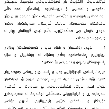
قوتابخانەیەک، زانکۆیەک یان نەخۆشخانەیەکی حکومیدا؛ بەدیلێکی
ناحکومی و ئەهلیی بۆ دروستکراوە. پێماندەڵێن؛ ئەمە حاڵی
ناوەندەکانی پەروەردە و خوێندنی حکومییە، دەڵێن فەرموو ببینن چۆن
نەخۆشخانە حکومییەکان بوونەتە گۆڕستان، سەرپشکمان دەکەن
لەوەی خۆمان چی هەڵدەبژێرین، بەڵام ئیدی گیرفانمان بڕیار لە
چارەنووسمان دەدات.
4- بۆچی رۆشنبیران و هێزە چەپ و كۆمۆنیستەكان پرۆژەی
نیولیبرلیزم ڕەتدەكەنەوە بەڵام بەشێك لە رۆشنبیران و هێزە
ڕاستڕەوەكان پەیڕەو و تەرویجی بۆ دەكەن؟
دیارە ئاراستەی ئایدیۆلۆژیی چەپ و ڕاست جیاوازییەکی جەوهەرییان
هەیە، بۆیە شتێکی حەتمییە کە ڕاستڕەوەکان تەرویج بۆ ئایدیاکەیان
بکەن. لینین لەپاش لێکۆڵینەوەیەکی چڕ سەبارەت بە گەشەی
سەرمایەداری و فراوانبوونی دەسەڵاتی نوخبەیەک لە سەرمایەداری
قۆرخکار و بانکەکان، کتێبی (ئیمپریالیزم، باڵاترین قۆناغی
سه‌رمایه‌داری) دەنووسێت. ئەگەر بمانەوێت پەیوەندیی ئەم کتێبە بە