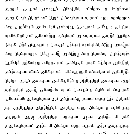
نەدەگونجا و دەوڵەتە زلهێزەکان گیرۆدەی قەیرانی ئابووری
دەبوونەوە، بۆیە ئەمجارە سەرکردەکان خۆیان تەداخولیان کرد (تاچەری
بەرتیانی و ڕیگانی ئەمریکی) پرۆژەکەی قوتابخانەی شیکاگۆیان وەک
دواترین فۆرمی سەرمایەداری تەبەنیکرد. بیرۆکەکانی ئەم قوتابخانەیە
لەڕێگەی ڕاوێژکاراکانیانەوە (میڵتۆن فریدمان و فریدریش ڤۆن هایک)،
جێبەجێکران. یەکەمیان وەک ڕاوێژکاری ڕۆناڵد ڕیگان، دووەمیشیان وەک
ڕاوێژکاری مارگرێت تاچەر. ئایدیاکانی ئەم دووانە، بوونەهۆی گرنگترین
گۆڕانکاری لە سیاسەتە ئابوورییەکاندا، کە جیهانی خستە سەردەمێکی
نوێ، سەردەمی نیولیبراڵیزم و کۆتاییهاتنی سەردەمی کینزی. دواجار؛
هەر یەک لە هایک و فریدمان کە بە مامۆستای ڕۆحیی نیولیبراڵیزم
ناسراون، دێن پەردە لەسەر ڕوخسارێکی تری سەرمایەداری هەڵدەماڵن.
چیتر هایک و فریدمان بوونە بیریارانی ئایدیۆلۆژیای نیولیبراڵیزم، ئیتر
هەر لە کۆتایی شەڕی ساردەوە، نیولیبراڵیزم ڕووی ئابووریی
ئیمپریالیزمی نوێی ئەمریکا بووە. فریدمان لە کتێبی "سەرمایەداری و