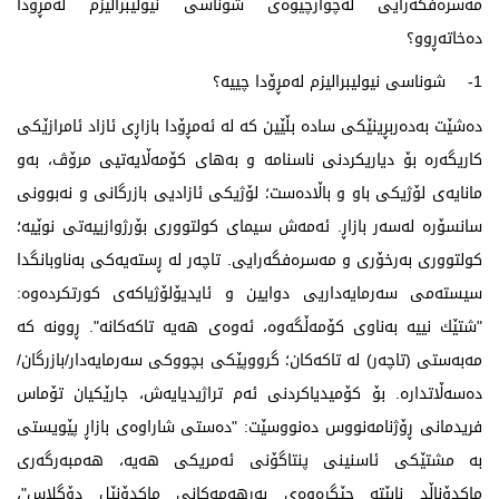
مەسرەفگەرایی لەچوارچێوەی شوناسی نیولیبرالیزم لەمڕۆدا
دەخاتەڕوو؟
1- شوناسی نیولیبرالیزم لەمڕۆدا چییە؟
دەشێت بەدەربڕینێکی سادە بڵێین کە لە ئەمڕۆدا بازاڕی ئازاد ئامرازێکی
کاریگەرە بۆ دیاریکردنی ناسنامە و بەهای کۆمەڵایەتیی مرۆڤ، بەو
مانایەی لۆژیکی باو و باڵادەست؛ لۆژیکی ئازادیی بازرگانی و نەبوونی
سانسۆرە لەسەر بازاڕ. ئەمەش سیمای کولتووری بۆرژوازییەتی نوێیە؛
کولتووری بەرخۆری و مەسرەفگەرایی. تاچه‌ر له‌ ڕسته‌یه‌كی به‌ناوبانگدا
سیسته‌می سه‌رمایه‌داریی دوایین و ئایدیۆلۆژیاكه‌ی كورتكرده‌وه‌:
"شتێك نییه‌ به‌ناوی كۆمه‌ڵگەوه‌، ئه‌وه‌ی هه‌یه‌ تاكه‌كانه‌". ڕوونه‌ كه‌
مه‌به‌ستی (تاچه‌ر) له‌ تاكه‌كان؛ گرووپێكی بچووكی سه‌رمایه‌دار/بازرگان/
ده‌سه‌ڵاتداره‌. بۆ کۆمیدیاکردنی ئەم تراژیدیایەش، جارێکیان تۆماس
فریدمانی ڕۆژنامەنووس دەنووسێت: "دەستی شاراوەی بازاڕ پێویستی
بە مشتێکی ئاسنینی پنتاگۆنی ئەمریکی هەیە، هەمبەرگەری
ماکدۆناڵد نابێتە جێگرەوەی بەرهەمەکانی ماکدۆنێل دۆگلاس"،