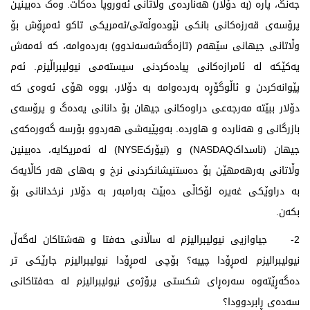
جەنگ، پارە (بە دۆلار) هەناردەی وڵاتانی ئەوروپا دەکات. وەک دەبینین
پرۆسەی قەرزەکانی بانکی نێودەوڵەتی/ئەمریکی تاکو ئەمڕۆش بۆ
وڵاتانی جیهانی سێهەم (تازەگەشەسەندوو) بەردەوامە، کە ئەمەش
یەکێکە لە ئامرازەکانی پیادەکردنی سیستەمی نیولیبراڵیزم. ئەم
پێوانەکردن و ئاڵوگۆڕە بەردەوامە بە دۆلار، بووە هۆی ئەوەی کە
دۆلار ببێتە مەرجەعی دراوەکانی جیهان بۆ دانانی یەدەگ و پرۆسەی
بازرگانی و هەناردە و هاوردە. بەوپێیەشی هەردوو بۆرسە گەورەکەی
جیهان (ناسداکNASDAQ) و (نیۆرکNYSE) لە ئەمریکایە، دەبینین
وڵاتانی بەرهەمهێن بۆ دەستنیشانکردنی نرخ و بەهای هەر کاڵایەک
بە دراوێکی غەیرە لۆکاڵی دەبێت بەرامبەر بە دۆلار نرخدانانی بۆ
بکەن.
2- جیاوازیی نیولیبرالیزم لە ساڵانی حەفتا و هەشتاكان لەگەڵ
نیولیبرالیزم لەمڕۆدا چییە؟ بۆچی لەمڕۆدا نیولیبرالیزم جارێكی تر
دەگەڕێتەوە سەرەڕای شكستی پرۆژەی نیولیبرالیزم لە حەفتاكانی
سەدەی ڕابردوودا؟