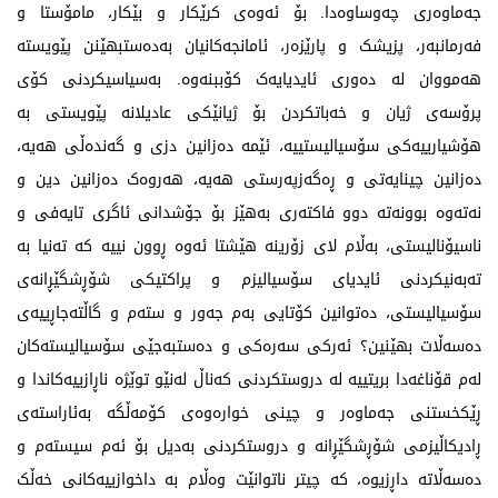
جەماوەری چەوساوەدا. بۆ ئەوەی کرێکار و بێکار، مامۆستا و
فەرمانبەر، پزیشک و پارێزەر، ئامانجەکانیان بەدەستبهێنن پێویستە
هەمووان لە دەوری ئایدیایەک کۆببنەوە. بەسیاسیکردنی کۆی
پرۆسەی ژیان و خەباتکردن بۆ ژیانێکی عادیلانە پێویستی بە
هۆشیارییەکی سۆسیالیستییە، ئێمە دەزانین دزی و گەندەڵی هەیە،
دەزانین چینایەتی و ڕەگەزپەرستی هەیە، هەروەک دەزانین دین و
نەتەوە بوونەتە دوو فاکتەری بەهێز بۆ جۆشدانی ئاگری تایەفی و
ناسیۆنالیستی، بەڵام لای زۆرینە هێشتا ئەوە ڕوون نییە کە تەنیا بە
تەبەنیکردنی ئایدیای سۆسیالیزم و پراکتیکی شۆڕشگێڕانەی
سۆسیالیستی، دەتوانین کۆتایی بەم جەور و ستەم و گاڵتەجاڕییەی
دەسەڵات بهێنین؟ ئەرکی سەرەکی و دەستبەجێی سۆسیالیستەکان
لەم قۆناغەدا بریتییە لە دروستکردنی کەناڵ لەنێو توێژە ناڕازییەکاندا و
ڕێکخستنی جەماوەر و چینی خوارەوەی کۆمەڵگە بەئاراستەی
ڕادیکاڵیزمی شۆڕشگێڕانە و دروستکردنی بەدیل بۆ ئەم سیستەم و
دەسەڵاتە داڕزیوە، کە چیتر ناتوانێت وەڵام بە داخوازییەکانی خەڵک