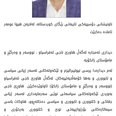
ناونیشانی دۆسییەكی تایبەتی رێگای كوردستانە، لەلایەن هیوا عومەر
ئامادە دەكرێت
دیداری ئەمجارە لەگەڵ هاورێ‌ ناجی ئەفراسیاو ، نووسەر و وەرگێڕ و
مامۆستای زانكۆیە.
لەم دیدارەدا پرسی نیولیبرالیزم و لێكەوتەكانی لەسەر ژیانی سیاسی
و ئابووری و بەها كۆمەڵایەتییەكان، لەگەڵ هاورێ‌ ناجی ئەفراسیاو
(نووسەر و وەرگێڕ و مامۆستای زانكۆ) تاوتوێدەكرێن. هاوڕێ‌ ناجی
بەوردی لێكەوتەكانی سیاسەتی نوێی سەرمایەداری لەسەر ژیانی
جڤاكی و كلتووری و ئابووری و سیاسی دەخاتەڕوو، هاوكات باسی
سیماتازەكانی بۆرژوازییەتی نوێ‌ و كلتووری بەرخۆری و