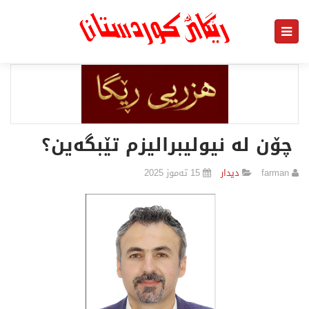
چۆن لە نیولیبرالیزم تێبگەین؟
farman
دیدار
15 تەموز 2025