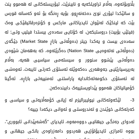
بڵاوبۆتەوە، بەڵام تراویلکەیە و نابینرێت، تیۆریستەکانی لە هەموو پنت
و ساتێکدا تیۆری نوێ دەخەنەڕوو. بۆیە ڕەنگە بۆ ئەو کەسانە قورس
بێت کە لینکێک لەنێوان ئایدیاکانی مارکس و كۆنزه‌رڤاتیڤێکی وەک
(فیلێپ بۆبیت) دروستبکەن، لە کۆتایی سەدەی بیستدا فیلیپ وتی؛ له‌
سه‌ده‌ی بیست و یه‌كدا چیتر (ده‌وڵه‌تی بازاڕ Market State) جێگه‌ی
(ده‌وڵه‌تی نه‌ته‌وه‌یی Nation State) ده‌گرێته‌وه‌، كه‌ به‌هه‌مان شێوه‌ی
ده‌وڵه‌تی پێشوو سنوور و سیستەمی سیاسیی هه‌یه‌، به‌ڵام
به‌رپرسیارێتیی جه‌وهه‌ری ده‌كه‌وێته‌ ئه‌ستۆی كه‌رتی تایبه‌ت، ئەوەشی
لە ئەستۆی حکومەتەکاندایە پاراستنی ئەمنییەتی بازاڕە، ئەگینا
کۆمپانیاکان هەموو پێداویستییەک دابیندەکەن.
3- لێكەوتەكانی نیولیبرالیزم لە ژیانی كۆمەڵایەتی و سیاسی و
كەرتەكانی خوێندن و تەندروستی و ئەوانی دیكەدا چییە؟
لەدوای جەنگی جیهانیی دووەمەوە، ئایدیای "گەشەپێدانی ئابووری"،
بووە ئامرازی ئایدیۆلۆژیی هەردوو دامەزراوەی بانکی جیهانی و