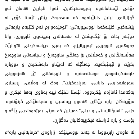
دۆخی ئێستامانەوە پەیوەستبکەین، ئەوا ناچارین هەمان ئەو
گوزارانەی لینین دابنێینەوە کە سەدەیەک پێش ئێستا خۆی لە
پێشەکیی کتێبەکەدا نووسیویەتی؛ "ئومێده‌وارم ئه‌م كتێبه‌م یارمه‌تی
خوێنه‌ر بدات بۆ تێگه‌یشتن له‌ مه‌سه‌له‌ی بنچینه‌یی ئابووری، واتا
جه‌وهه‌ری ئابووریی ئیمپریالیزم، كه‌ به‌بێ دیراسه‌كردنی ناتوانرێت
هه‌ڵسه‌نگاندن و خه‌مڵاندن بۆ جه‌نگی هاوچه‌رخ و سیاسه‌تی هاوچه‌رخ
بكرێت و لێیتێبگه‌یت. جه‌نگێك کە له‌پێناو دابه‌شكردن و دووباره‌
دابه‌شكردنه‌وه‌ی موسته‌عمەره‌ و ناوچه‌كانی ژێر هه‌ژموونی
سه‌رمایه‌داریی دارایی، بەرپادەکرێت". وەک لە وەڵامی پرسیاری
یەکەمدا ئاماژەم پێکردووە، ئێستا شتێک نییە بەناوی بەها فیکری و
مرۆییەکان. پارە جێگای هەموو پرەنسیپ و مەبدەئێکی گرتۆتەوە.
حزبی "ناسیۆنالیستی و دینی" دەبینین کە بەپێی بەرژەوەندیی پێگە و
پۆست و پارە ئاراستە فیکرییەکانیان دەگۆڕن.
لە ماوەی ڕابردوودا لە چەند نووسینێکدا زاراوەی "خزمایەتیی پارە"م