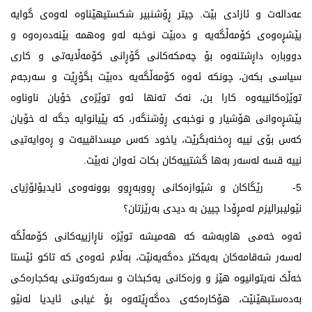
عەدالەت و ئازادی بێت. چیتر ڕۆشنبیر شکستیهێناوە لەوەی گوایە
پێشڕەوەی کۆمەڵگەیە و دەبێت نوخبە لەو وەهمە بێنەدەرەوە و
دووبارە داڕشتنەوە بۆ چەمکەکانی گۆڕانی کۆمەڵایەتی و کاری
سیاسی بکەن، چونکە ئەوە کۆمەڵگەیە دەبێت بگۆڕێت و سەرجەم
توێژەکانییەوە کارا بن، نەک تەنها ئەو توێژەی خۆیان ناوناوە
پێشڕەوانی هۆشیار و نوخبەی ڕۆشنگەر، کە پێیانوایە جگە لە خۆیان
کەس بۆی نییە ڕەخنەبگرێت، یاخود کەس میسداقییەت و ڕەوایەتیی
نییە قسە لەسەر بەها گشتییەکان بکات ئەوان نەبێت.
5- رێگاكان و شێوازەكانی ڕووبەڕوو بوونەوەی ئایدیۆلۆژیای
نێولیبرالیزم لەمڕۆدا چیین بە دیدی بەرێزتان؟
ئەوە خەمی هاوبەشە کە هەمیشە توێژە ناڕازییەکانی کۆمەڵگە
لەسەر شەقامەکان بەیەکتر دەگەیەنێت، بەڵام ئەوەی کە تاکو ئێستا
خەڵک نەیتوانیوە هێز و وزەکانی یەکبخات و سەرکەوتنی یەکجارەکی
بەدەستبهێنێت، هۆکارەکەی دەگەڕێتەوە بۆ غیابی ئایدیا لەنێو