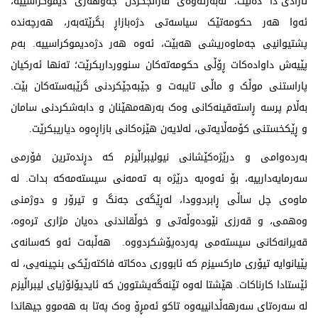
ئازادی"دا دەڵێت؛ لەبەرئەوەی قازانجکردن جەوهەری دیموکراسییە،
ئەوا هەر حکومەتێک سیاسەتی دژەبازاڕ بگرێتەبەر، هەرچەندە
پشتیوانیی جەماوەریشی هەبێت، ئەوە هەر دژەدیموکراسییە. بەم
پێیەش داوادەکات ڕۆڵی حکومەتەکان سنوورداربکرێت؛ تەنها ئەرکیان
پاراستنی موڵک و ماڵی تایبەت و جێبەجێکردنی گرێبەستەکان بێت.
بەڵام پرسە ڕاستەقینەکانی وەک بەرهەمهێنان و دابەشکردنی سامان
و ڕێکخستنی کۆمەڵایەتی، لەلایەن هێزەکانی بازاڕەوە دیاریبکرێت.
بەردەوامی و درێژەکێشانی نیولیبراڵیزم کە دڕندەترین فۆرمی
سەرمایەدارییە، بۆ ئەوەیە درێژە بە تەمەنی سیستەمەکە بدات. لە
ماوەی چل ساڵی ڕابردوودا، لەڕێگەی جەنگ و تیرۆر و دوژمنی
وەهمی، و قەرزی نێودەوڵەتی و خوڵقاندنی دەیان مژاری ترەوە،
قەیرانەکانی سیستەمی پەردەپۆشکردووە. هەڵبەت ئەو کەسانەی
پێیانوایە تیۆری مارکسیزم کە ئابووری دەکاتە فاکتەرێکی بنچینەیی، لە
ئێستادا کارناکات. هێشتا لەوە تێنەگەیشتوون کە ئایدیۆلۆژیای لیبراڵیزم
لە سەرەتای سەرهەڵدانییەوە تاکو ئەمڕۆ وەک پەتا بە هەموو جیهاندا