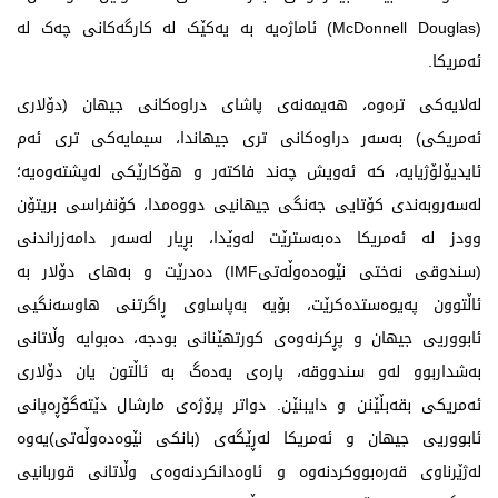
(McDonnell Douglas) ئاماژەیە بە یەکێک لە کارگەکانی چەک لە
ئەمریکا.
لەلایەکی ترەوە، هەیمەنەی پاشای دراوەکانی جیهان (دۆلاری
ئەمریکی) بەسەر دراوەکانی تری جیهاندا، سیمایەکی تری ئەم
ئایدیۆلۆژیایە، کە ئەویش چەند فاکتەر و هۆکارێکی لەپشتەوەیە؛
لەسەروبەندی کۆتایی جەنگی جیهانیی دووەمدا، کۆنفراسی بریتۆن
وودز لە ئەمریکا دەبەسترێت لەوێدا، بڕیار لەسەر دامەزراندنی
(سندوقی نەختی نێوەدەوڵەتیIMF) دەدرێت و بەهای دۆلار بە
ئاڵتوون پەیوەستدەکرێت، بۆیە بەپاساوی ڕاگرتنی هاوسەنگیی
ئابووریی جیهان و پڕکرنەوەی کورتهێنانی بودجە، دەبوایە وڵاتانی
بەشداربوو لەو سندووقە، پارەی یەدەگ بە ئاڵتون یان دۆلاری
ئەمریکی بقەبڵێنن و دایبنێن. دواتر پرۆژەی مارشال دێتەگۆڕەپانی
ئابووریی جیهان و ئەمریکا لەڕێگەی (بانکی نێوەدەوڵەتی)یەوە
لەژێرناوی قەرەبووکردنەوە و ئاوەدانکردنەوەی وڵاتانی قوربانیی