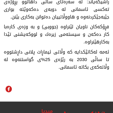
راشیگەیاند: لە سەرەتای ساڵی داهاتوو پڕۆژەی
تەكسی ئاسمانی لە دوبەی دەكەوێتە بواری
جێبەجێكردنەوە و هاووڵاتییان دەتوانن بەكاری بێنن.
فڕۆكەكان ناویان لێنراوە (جووبی) و بە وزەی كارەبا
كار دەكەن و سیستەمی زیرەك و لووكەیشنی تێدا
بەكارهێنراوە.
ئەمە لەكاتێكدایە كە وڵاتی ئیماڕات پلانی داڕشتووە
تا ساڵی 2030 بە رێژەی 25%ی گواستنەوە لە
وڵاتەكەی بكاتە ئاسمانی.
میدیا