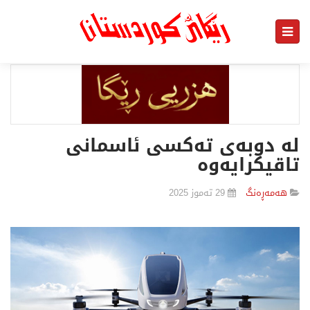
لە دوبەی تەكسی ئاسمانی
تاقیكرایەوە
هەمەڕەنگ
29 تەموز 2025