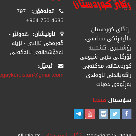
تەلەفۆن:
797
4635 750 964+
رێگای كوردستان
ناونیشان:
هەولێر -
ماڵپەڕێكی سیاسی،
گەرەکی ئازادی - نزیك
رۆشنبیری، گشتییە
نەخۆشخانەی نانەکەلی
ئۆرگانی حزبی شیوعی
ئیمێل:
كوردستانە، مەكتەبی
regaykurdistan@gmail.com
راگەیاندنی ناوەندی
بەڕێوەی دەبات
سۆسیال
میدیا
Copyright © 2023
رێگای كوردستان
All Rights