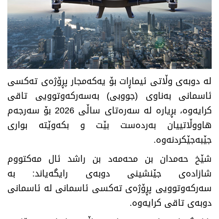
لە دوبەی وڵاتی ئیماڕات بۆ یەكەمجار پڕۆژەی تەكسی
ئاسمانی بەناوی (جووبی) بەسەركەوتوویی تاقی
كرایەوە، بڕیارە لە سەرەتای ساڵی 2026 بۆ سەرجەم
هاووڵاتییان بەردەست بێت و بكەوێتە بواری
جێبەجێكردنەوە.
شێخ حەمدان بن محەمەد بن راشد ئال مەكتووم
شازادەی جێنشینی دوبەی رایگەیاند: بە
سەركەوتوویی پڕۆژەی تەكسی ئاسمانی لە ئاسمانی
دوبەی تاقی كرایەوە.