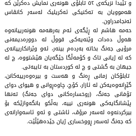
و تێیدا نزیکەی ٥٢ تابلۆی هونەری نمایش دەکرێن کە
هەموویان بە تەکنیکی ئەکریلیک لەسەر کانڤاس
ئەنجامدراون.
حەمە هاشم لە ڕێگەی ئەم بەرهەمە هونەرییانەوە
هەوڵ دەدات وێنەیەکی قووڵ لە دوورەدیمەنی
مرۆیی جەنگ بخاتە بەردەم بینەر، ئەو وێرانکارییانەی
کە لە ژیانی تاک و کۆمەڵگا جێگەیان هێشتووە، چ لە
جیهان بە گشتی و چ لە کوردستان بە تایبەتی.
تابلۆکان زمانی ڕەنگ و هەست و بیرەوەرییەکانن،
گێڕانەوەیەکن لە ئازار، کۆچ، چاوەڕوانی و هیوای دوای
تۆفانی جەنگ، (روخسارەکانی دوای جەنگ) تەنها
پێشانگایەکی هونەری نییە، بەڵکو بانگەوازێکە بۆ
بیرکردنەوە لەسەر مرۆڤ، ئاشتی و ئەو ئاسەوارانەی
کە جەنگ لەسەر ڕووخساری ژیان جێدەهێڵێت.