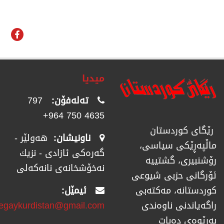
میدیا
تەلەفۆن:
797
4635 750 964+
رێگای كوردستان
ناونیشان:
هەولێر -
ماڵپەڕێكی سیاسی،
گەرەکی ئازادی - نزیك
رۆشنبیری، گشتییە
نەخۆشخانەی نانەکەلی
ئۆرگانی حزبی شیوعی
ئیمێل:
كوردستانە، مەكتەبی
regaykurdistan@gmail.com
راگەیاندنی ناوەندی
بەڕێوەی دەبات