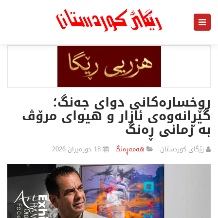
روخسارەکانی دوای جەنگ؛
گێڕانەوەی ئازار و هیوای مرۆڤ
بە زمانی ڕەنگ
رێگای كوردستان
هەمەڕەنگ
18 حوزەیران 2026