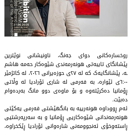
روخسارەکانی دوای جەنگ، ناونیشانی نوێترین
پێشانگای تایبەتی هونەرمەندی شێوەکار حەمە هاشم
ـە، پێشانگایەک کە لە ٢٧ی حوزەیرانی ٢٠٢٦، لە کاتژمێر
٦:٠٠ی ئێوارە، بە فەرمی لە شاری ئۆرادیا لە وڵاتی
ڕۆمانیا دەکرێتەوە و بۆ ماوەی دوو مانگ بەردەوام
دەبێت.
ئەم ڕووداوە هونەرییە بە بانگهێشتی فەرمی یەکێتی
هونەرمەندانی شێوەکاریی ڕۆمانیا و بە سەرپەرشتیی
ڕاستەوخۆی ئەنجوومەنی شارەوانی ئۆرادیا ڕێکخراوە،