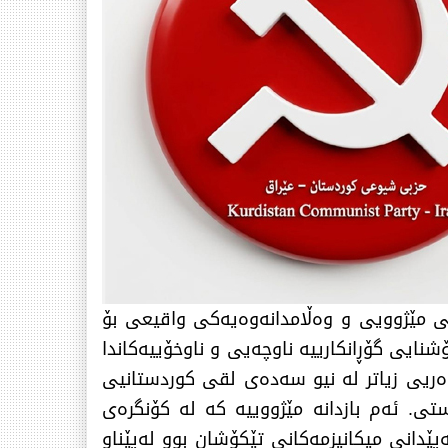
ن وەك وەرچەرخانێكی مێژوویی و وەڵامدانەوەیەكی واقیعی بۆ
 بوو كە لەژێر ڕۆشنایی گۆڕانكارییە ناوچەیی و ناوخۆییەكاندا
روەریی زیاتر لە نیو سەدەی لقی كوردستانیی
ی. ئەم بازدانە مێژووییە كە لە كۆنگرەی
دانی میكانیزمەكانی تێكۆشان بوو لەپێناو