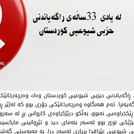
ە (٣٣) ساڵ، لە [٣٠ی حوزەیرانی ١٩٩٣]دا، ڕاگەیاندنی حیزبی شیوعیی كوردستا
ی پاش ڕاپەڕینی مەزنی ئازاری (١٩٩١) ڕاگەیەنرا. ئەم هەنگاوە وەرچەرخانێكی جۆری
 ڕێكخراوەیی نەبوو، بەڵكو درێژكراوەی كاروانی پڕ لە سە
ژێكی نوێ بوو لەسەر بنەمای دید و تێڕوانینی ماركسیست
شیوعیی عێراقدا بڕیاری لەسەر درا، بە مەبەستی گەشەپێ