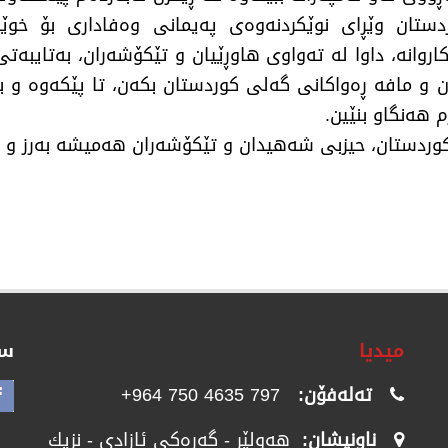
ستان وێڕای نوێكردنەوەی پەیمانی وەفاداری بۆ خوێ
روانە، داوا لە تەواوی هاوڕێیان و تێكۆشەران، بەتایبە
مان و مافە ڕەواكانی گەلی كوردستان بكەن، تا پێكەوە و 
 هەنگاو بنێین.
میدیا
سۆ
تەلەفۆن:
797 4635 750 964+
ناونیشان:
هەولێر - گەرەکی ئازادی - نزیك