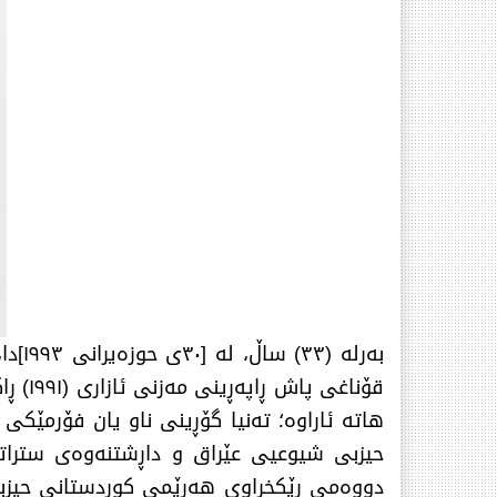
بەرل
قۆناغ
هاتە ئاراوە؛ تەنیا گۆڕینی ناو یان فۆرمێكی
حیزبی شیوعیی عێراق و داڕشتنەوەی ستراتی
دووەمی ڕێكخراوی هەرێمی كوردستانی حیزبی 