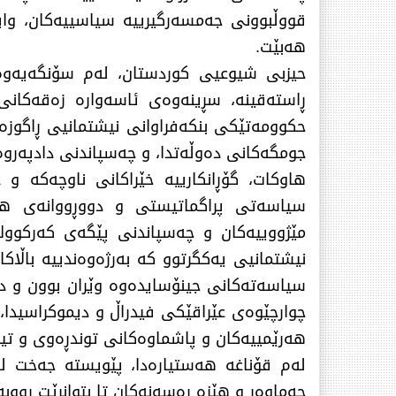
قووڵبوونی جەمسەرگیرییە سیاسییەكان، وا
هەبێت.
حیزبی شیوعیی كوردستان، لەم سۆنگەیەوە پ
ڕاستەقینە، سڕینەوەی ئاسەوارە زەقەكانی 
حكوومەتێكی بنكەفراوانی نیشتمانیی ڕاگوزە
جومگەكانی دەوڵەتدا، و چەسپاندنی دادپەرو
هاوكات، گۆڕانكارییە خێراكانی ناوچەكە و
سیاسەتی پراگماتیستی و دووڕووانەی هێ
مێژووییەكان و چەسپاندنی پێگەی كەركووك 
نیشتمانیی یەكگرتوو كە بەرژەوەندییە باڵاكا
سیاسەتەكانی جینۆسایدەوە وێران بوون و د
چوارچێوەی عێراقێكی فیدراڵ و دیموكراسیدا
هەرێمییەكان و پاشماوەكانی توندڕەوی و تی
لەم قۆناغە هەستیارەدا، پێویستە جەخت لە
جەماوەر و هێزە ڕەسەنەكان تا بتوانرێت ڕووب