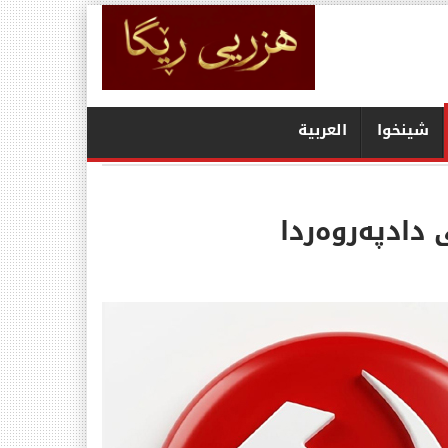
شينخوا
العربیة