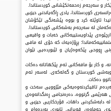
كار و سەرجەم زەحمەتكێشانی كوردستاندا.
ە سەرانسەری كوردستاندا، یادی ڕاگەیاندنی حیزبی
نیدا ئاوێتە كرد و بووە پێشەنگی تێكۆشان
ەكەمان لە سەرجەم بەشەكانی كوردستاندا.
رچێوەی پێداویستییەكانی خەبات و واقیعی
شتمانییەكەماندا؛ پڕۆژەیەك كە خۆی لە مافی
نی ڕووحی پێكەوەژیان و لێبوردەیی نێوان
ە، و كار بۆ مافەكانی ئەم پێكهاتانە دەكات
هاوبەشی كوردستان و گەلەكەی. لەسەر ئەم
توو دەكات.
بەردەم تاقیكردنەوەیەكی مێژوویی سەخت و
ی هەرێمی گرتووە، دەرەنجامی ڕەنگدانەوەی
لە دابەشكردنی داهات، قۆرخكاریی حیزبی و
ی جەماوەر، قەیرانی ئابوری بەردەوام و