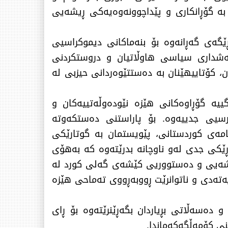
ە گۆڕانكاری و پێداچوونەوەیەكی ڕیشەیی
ێگەی گەڕانەوە بۆ بنەماكانی دیموكراسیی
بەشداری سیاسی هاوڵاتیان و ‌دروستكردنی
 كۆتاییهێنان بە دەستتێوەردانی حیزبی لە
ییە گۆڕاوەكانی هێزە نێودەوڵەتییەكان و
سیی جدییەوە. بۆ پاراستنی دەستكەوتە
امەی كوردستانی، پێویستمان بە گوتارێكی
اوڕێكی جدی لەو ناوچانە بدرێتەوە كە بەهۆی
ڕیشەیی و دەستووریی كێشەی گەلی كورد لە
تەدی و ناتوانرێت ڕووبەڕووی تەماحی هێزە
دەسەڵاتی بڕیاردان بگەڕێنرێتەوە بۆ ڕای
نی كۆمەڵگەكەماندا.