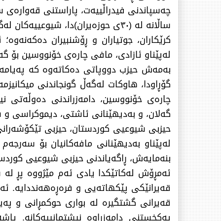
چەسپاندنی فیدراڵییەت، پاراستنی قەوارەی س
ساڵانە لە (٣٠ی حوزەیران)دا، شیوع
كرێكاران، جوتیاران و ڕۆشنبیران دەكەنەوە
لەپێناو ئازادی، مافی چارەی خۆنووسین بۆ 
بەمەش حیزب دووپاتی دەكاتەوە كە پەیامەك
گۆڕاودا، هاوكات لەگەڵ گونجاندنی میكانیزمە
چارەی خۆنووسین، دامەزراندنی دەوڵەتی نی
گەلان، و بەدیهێنانی ئاشتی، دیموكراسی و س
حیزبی شیوعیی كوردستان، حیزبی تێكۆشەرانی ك
لەپێناو بەدیهێنانی مافەكانیان بۆ سەرجە
بنەمایەش، ڕاگەیاندنی حیزبی شیوعیی كوردست
ئەمڕۆش لەكاتێكدا یادی ئەم مێژووە پڕ لە
قەیرانێكی پێكهاتەیی و فرەڕەهەنددایە. ئە
قەیرانی گشتگیرە لە بواری حوكمڕانی و پەی
پەكخستنی دامەزراوە نیشتمانییەكانە. پا