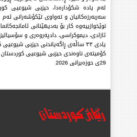
لەم یادە شكۆدارەدا، حیزبی شیوعیی كورد
سەربەرزەكانیان و تەواوی تێكۆشەرانی ئەم كا
نوێخوازییەوە كار بۆ بەدیهێنانی ئامانجەكان
ئازادی، دیموكراسی، دادپەروەری و سۆسیالیزم
یادی ٣٣ ساڵەی ڕاگەیاندنی حیزبی شیوعیی كوردستان، حیزبی شەهیدان و تێكۆشەران هەمیشە بەرز و شەكاوە بێت.
كۆمیتەی ناوەندی حیزبی شیوعیی كوردستان
29ی حوزەیرانی 2026