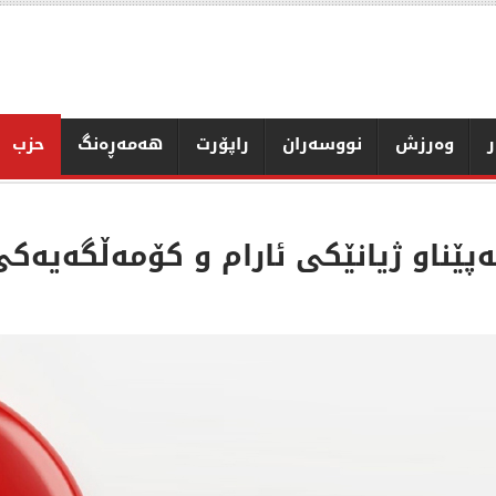
ر
وەرزش
نووسەران
راپۆرت
هەمەڕەنگ
حزب