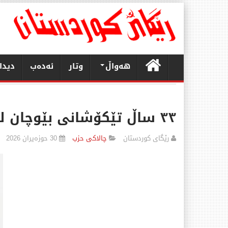
هەواڵ
وتار
ئەدەب
دیدا
٣٣ ساڵ تێكۆشانی بێوچان لەپێناو ژیانێكی ئارام و كۆمەڵگەیەكی دادپەروەردا
رێگای كوردستان
چالاكی حزب
30 حوزەیران 2026