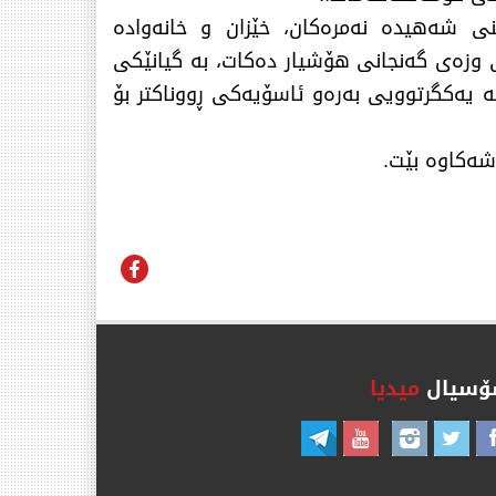
نی شەهیدە نەمرەكان، خێزان و خانەوادە
تی وزەی گەنجانی هۆشیار دەكات، بە گیانێكی
بە یەكگرتوویی بەرەو ئاسۆیەكی ڕووناكتر بۆ
سیال
میدیا