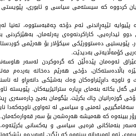
یان كردووە كە سیستەمی سیاسی و ئابوری، پێویستی ب
ێیوایە تێپەڕاندنی ئەم دۆخە چەقبەستووە، تەنیا لەڕ
دوو ئیدارەیی، كاراكردنەوەی پەرلەمان، بەهێزكردنی 
ر، پێویستیی دەستوورێكی سیكۆلار بۆ هەرێمی كوردستان،
ەریی كۆمەڵایەتی بەدیدێت.
 عێراق ئەوەمان پێدەڵێن كە گرەوكردن لەسەر هاوسەنگ
زە باڵادەستەكان، دۆخی هەرێم دەخاتە بەردەم مەتر
و ناوچە دابڕێنراوەكان وەك بەشێكی دانەبڕاو لە ناسن
نی گەل بكاتە بنەمای بڕیارە ستراتیژییەكان. پێویستە ئ
ۆخی گوزەرانیان چاك بكرێت. بێگومان بەبێ چارەسەری 
، سەقامگیریی ئەمنی و سیاسی لە تەواوی ناوچەكەدا نایە
رۆر ببینەوە كە هەمیشە هەڕەشەن بۆ سەر قەوارەكەمان.
سەر بنەماكانی فرەیی سیاسی و یەكسانی بكرێتەوە، و 
ەڕووی ئەو لەمپەرانە ببینەوە كە ڕێگرن لەبەردەم پێشكەوت