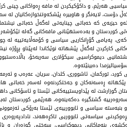
یاسیی هەرێم، و داكۆكیكردن لە مافە ڕەواكانی چینی كرێ
ییەكان لەگەڵ دۆست، لایەنگر و هاوبیرە پێشكەوتنخوازەكانیان ل
؛ ئەو حیزبەی كە خەباتی چینایەتی لەگەڵ خەباتی نیشتما
گەلی كوردستان و بەدەستهێنانی مافەكانی گەلە تێكۆشەر
ەی، پەیامی گۆڕانكاریی سیاسی و كۆمەڵایەتییە لە چوا
كانی كاركردن لەگەڵ پێشهاتە نوێكاندا لەپێناو پڕۆژە نی
شتمانیی دیموكراسیی سیكۆلاری سەربەخۆ، باڵادەستبوو
ۆسیالیزمدا دەبینێتەوە.
ورد، توركمان، ئاشووری، كلدان، سریان، عەرەب و ئەرمەن
م پێكهاتە ڕەسەنەكان و جەختكردنەوە لەسەر خەباتی 
ان گوزارشت لە پێداویستییەكانی ئێستا و ئاسۆكانی داها
 سەروەرییە گشتگیرە دەكەینەوە، هەرێمی كوردستان لە
و بنبەستە سیاسی و ئابوورییەی ئێستا بەرۆكی ئەزموون
ڕەوكردنی سیاسەتی ئابووریی تاكڕەهەند، نادادپەروەری 
شەكشەی بنەماكانی دیموكراسی، سەختی گوزەران و بژێو