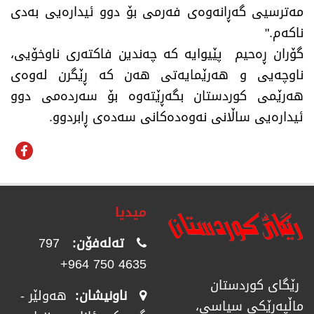
مەترسیی گەڕانەوەی فەرمی بۆ دوو ئیدارەیی بەدی
ناکەم."
​گۆران ڕەحیم پێیوایە کە چەندین فاکتەری ناوخۆیی،
ناوچەیی و هەرێمایەتی هەن کە ڕێگرن لەوەی
هەرێمی کوردستان بگەڕێتەوە بۆ سەردەمی دوو
ئیدارەیی ساڵانی نەوەدەکانی سەدەی ڕابردوو.
میدیا
تەلەفۆن:
797
4635 750 964+
رێگای كوردستان
ناونیشان:
هەولێر -
ماڵپەڕێكی سیاسی،