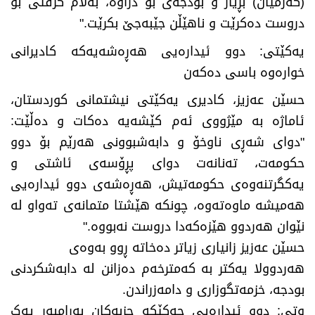
(گەرمیان) بڕیار و بودجەی بۆ دراوە، بەڵام گرفتی بۆ
دروست دەکرێت و ناهێڵن جێبەجێ بکرێت."
​یەکێتی: دوو ئیدارەیی هەڕەشەیەکە کادیرانی
خوارەوە باسی دەکەن
​حسێن عەزیز، کادیری یەکێتی نیشتمانی کوردستان،
ئاماژە بە مێژووی ئەم کێشەیە دەکات و دەڵێت:
"دوای شەڕی ناوخۆ و دابەشبوونی هەرێم بۆ دوو
حکومەت، تەنانەت دوای پڕۆسەی ئاشتی و
یەکگرتنەوەی حکومەتیش، هەڕەشەی دوو ئیدارەیی
هەمیشە ماوەتەوە، چونکە هێشتا متمانەی تەواو لە
نێوان هەردوو هێزەکەدا دروست نەبووە."
​حسێن عەزیز زانیاری زیاتر دەخاتە ڕوو بەوەی
هەردوولا یەکتر بە کەمترخەم دەزانن لە دابەشکردنی
بودجە، خزمەتگوزاری و دامەزراندن.
وتی: دوو ئیدارەیی چەکێکە حزبەکان بەرامبەر یەک