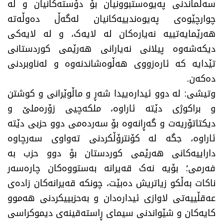
سەلماندنی پەیوەستبوونیان بۆ دۆستەکانیان و لە
چوارچێوەی پەیوەندییەکانیان لەگەڵ دەوڵەتە
هەرێمایەتییە نەیارەکان لە لایەک، و لە لایەکی
دیکەشەوە پیلانی نەیارانی هەرێمی کوردستانی
تێدایە کە ئارەزووی هەڵوەشاندنەوە و لەناوبردنی
دەکەن.
​وتیشی: لە دوو ئیدارەییدا شەڕ و ماڵوێرانی و کوشتن
و براکوژی دێتە ئاراوە، ملکەچیی زۆرەملێ و
دیکتاتۆریەت و گەڕانەوە بۆ سەردەمی دوو حزبی دێتە
ئاراوە، جگە لە کۆنترۆڵکردنی تەواوی سەرچاوە
داراییەکانی هەرێمی کوردستان بۆ دوو حزب بە
فەرمی؛ بۆیە نەک قەیرانە بەستووەکان چارەسەر
ناکات بەڵکو زیاتریش دەبێت، چونکە قەیرانەکان زادەی
عەقڵییەتی لاوازی ئیدارەدان و بەحزبییکردنی هەموو
کایەکان و شێواندنی سیماى ڕاستەقینەى دیموکراسی