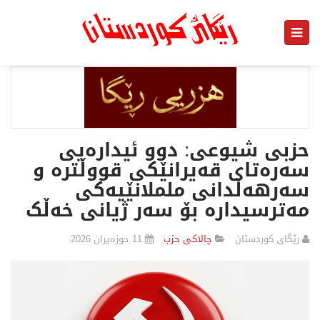
​حزبی شیوعی: دوو ئیدارەیی
سەرەتای قەیرانێکی قووڵترە و
سەرهەڵدانی ململانێیەکی
مەترسیدارە بۆ سەر ژیانی خەڵک
رێگای كوردستان
چالاكی حزب
11 حوزەیران 2026