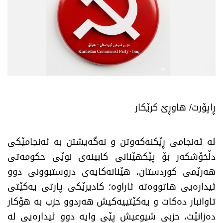
​ڕاپۆرت/ هاوڕێ کرێکار
​لە ئەنجامی ڕێکنەکەوتن و نەگەیشتن بە ئەنجامێکی
دڵخۆشکەر بۆ پێکهێنانی کابینەی نوێی حکومەتی
هەرێمی کوردستان، هێنانەکایەی دروستبوونی دوو
ئیدارەیی هاتووەتە ئاراوە؛ کادیرێکی پارتی یەکێتی
تاوانبار دەکات و یەکێتییەکیش هەردوو حزب بە هۆکار
دەزانێت، حزبی شیوعیش پێی وایە دوو ئیدارەیی لە