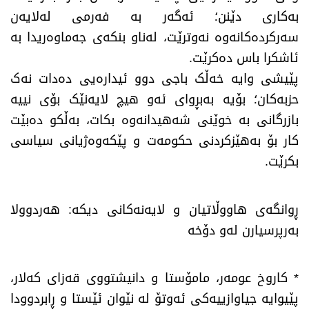
بەکاری دێنن؛ ئەگەر بە فەرمی لەلایەن
سەرکردەکانەوە نەوترێت، لەناو بنکەی جەماوەریدا بە
ئاشکرا باس دەکرێت.
پێیشی وایە خەڵک باجی دوو ئیدارەیی دەدات نەک
حزبەکان؛ بۆیە بەبڕوای ئەو هیچ لایەنێک بۆی نییە
بازرگانی بە خوێنی شەهیدانەوە بکات، بەڵکو دەبێت
کار بۆ بەهێزکردنی حکومەت و پێکەوەژیانی سیاسی
بکرێت.
​ڕوانگەی هاووڵاتیان و لایەنەکانی دیکە: هەردوولا
بەرپرسیارن لەو دۆخە
​* کاروخ عومەر، مامۆستا و دانیشتووی قەزای کەلار،
پێیوایە جیاوازییەکی ئەوتۆ لە نێوان ئێستا و ڕابردوودا