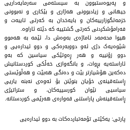
و پەیوەستبوون بە سیستەمی سەرمایەداریی
جیهانی و زیادبوونی هەژاری و بێکاری و نەبوونی
خزمەتگوزارییەکان و بایەخدان بە کەرتی تایبەت و
فەرامۆشکردنی کەرتی گشتییە کە دێتە ئاراوە.
هیوا محەمەد ئاماژەی بەوەش دا، ئێمە بە هەموو
شێوەیەک دژی ئەو دووبەرەکی و دوو ئیدارەیی و
دوو زۆنییە و هەر ڕەوتێکی سیاسین کە بەو
ئاراستەیە بڕوات، و بانگەوازی خەڵکی کوردستانیش
دەکەین هۆشیارتر بێت و دەنگی هەبێت و هەڵوێستی
ڕاستەقینەی خۆیان بنوێنن بۆ ئەوەی نەبنە یاریی
سیاسیی نێوان کورسییەکان، و ستراتیژی
ڕاستەقینەش پاراستنی قەوارەی هەرێمی کوردستانە.
​پارتی: یەکێتی تۆمەتباردەکات بە دوو ئیدارەیی