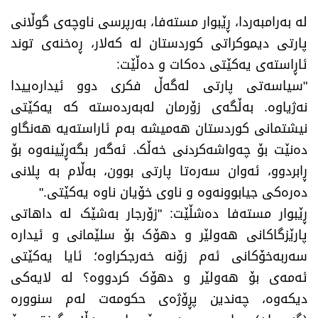
​لە بەرامبەردا، ڕێبوار مستەفا، بەرپرسی ناوچەی گوڵانی
پارتی دیموکراتی کوردستان لە کەلار، ڕەخنەی توند
ئاڕاستەی یەکێتی دەکات و دەڵێت:
​"سیاسەتی پارتی لەگەڵ فکری دوو ئیدارەییدا
نەژیاوە. بەڵگەی زۆرمان لەبەردەستە کە یەکێتی
نیشتمانی کوردستان هەمیشە بەم ئاراستەیە هەنگاو
دەنێت بۆ چەواشەکردنی خەڵک. ئەگەر بگەڕێینەوە بۆ
ڕابردوو، ئەوان سەرەتا پارتی بوون، بەڵام بە پلانی
دەرەکی جیابوونەوە و ناوی خۆیان ناوە یەکێتی."
​ڕێبوار مستەفا دەشڵێت: "زۆرجار بەشێک لە داهاتی
پارێزگاکانی هەولێر و دهۆک بۆ سلێمانی و ئیدارە
سەربەخۆکانی ئەم زۆنە خەرجکراوە؛ ئایا یەکێتی
ئەمەی بۆ هەولێر و دهۆک کردووە؟ لە لایەکی
دیکەوە، چەندین پڕۆژەی حکومەت لەم سنوورە