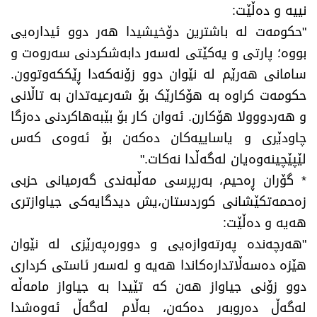
نییە و دەڵێت:
​"حکومەت لە باشترین دۆخیشیدا هەر دوو ئیدارەیی
بووە؛ پارتی و یەکێتی لەسەر دابەشکردنی سەروەت و
سامانی هەرێم لە نێوان دوو زۆنەکەدا ڕێککەوتوون.
حکومەت کراوە بە هۆکارێک بۆ شەرعیەتدان بە تاڵانی
و هەردووولا هۆکارن. ئەوان کار بۆ بێبەهاکردنی دەزگا
چاودێری و یاساییەکان دەکەن بۆ ئەوەی کەس
لێپێچینەوەیان لەگەڵدا نەکات."
​* گۆران ڕەحیم، بەرپرسی مەڵبەندی گەرمیانی حزبی
زەحمەتکێشانی کوردستان،یش دیدگایەکی جیاوازتری
هەیە و دەڵێت:
​"هەرچەندە پەرتەوازەیی و دوورەپەرێزی لە نێوان
هێزە دەسەڵاتدارەکاندا هەیە و لەسەر ئاستی کرداری
دوو زۆنی جیاواز هەن کە تێیدا بە جیاواز مامەڵە
لەگەڵ دەروبەر دەکەن، بەڵام لەگەڵ ئەوەشدا