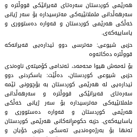
هەرێمی کوردستان سەرەتای قەیرانێکی قووڵترە و
سەرهەڵدانی ململانێیەکی مەترسیدارە بۆ سەر ژیانی
خەڵکی هەرێمی کوردستان و قەوارە دەستووری و
یاساییەکەی.
حزبی شیوعی: مەترسی دوو ئیدارەیی قەیرانەکە
قووڵترە دەکاتەوە
​بۆ ئەمەش هیوا محەمەد، ئەندامی کۆمیتەی ناوەندی
حزبی شیوعی کوردستان، دەڵێت: باسکردنی دوو
ئیدارەیی لە هەرێمی کوردستان بە بۆچوونی ئێمە
سەرەتای قەیرانێکی قووڵترە و سەرهەڵدانی
ململانێیەکی مەترسیدارە بۆ سەر ژیانی خەڵکی
هەرێمی کوردستان و قەوارە دەستووری و
یاساییەکەی. حزبە حکومڕانەکانی هەرێمی کوردستان
تەنها بۆ بەرژەوەندیی تەسکی حزبی خۆیان و