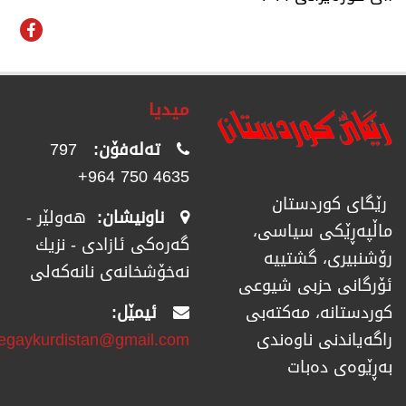
میدیا
تەلەفۆن:
797
4635 750 964+
رێگای كوردستان
ناونیشان:
هەولێر -
ماڵپەڕێكی سیاسی،
گەرەکی ئازادی - نزیك
رۆشنبیری، گشتییە
نەخۆشخانەی نانەکەلی
ئۆرگانی حزبی شیوعی
ئیمێل:
كوردستانە، مەكتەبی
regaykurdistan@gmail.com
راگەیاندنی ناوەندی
بەڕێوەی دەبات