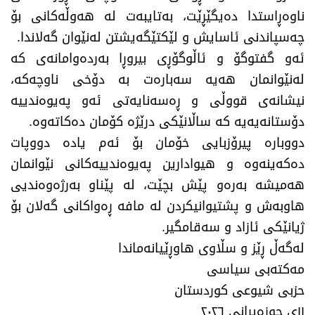
ناوەڕاستدا دەیگێڕێت، بەتایبەت لە هەوڵەکانی بۆ
چەسپاندنی ئاسایش و لێکتێگەیشتن لەنێوان گەلاندا.
ئەو گفتوگۆ و ئاڵوگۆڕی بیروڕا بەردەوامانەی کە
لەنێوانمان هەیە سەبارەت بە دۆخی ناوچەکە،
نیشانەی قووڵی و ڕەسەنایەتی ئەو پەیوەندییە
دۆستانەیەیە کە ساڵانێکی درێژە کۆمان دەکاتەوە.
​دووبارە پیرۆزبایی خۆمان بۆ ئەم یادە دووپات
دەکەینەوە و هیوادارین پەیوەندییەکانی نێوانمان
هەمیشە بەرەو پێش بچێت، لە پێناو بەرژەوەندیی
هاوبەش و پشتیوانیکردن لە مافە ڕەواکانی گەلان بۆ
ژیانێکی ئازاد و سەقامگیر.
​لەگەڵ ڕێز و سڵاوی هاوڕێیانەماندا
​مەکتەبی سیاسی
حزبی شیوعی کوردستان
١١ی حوزەیرانی ٢٠٢٦