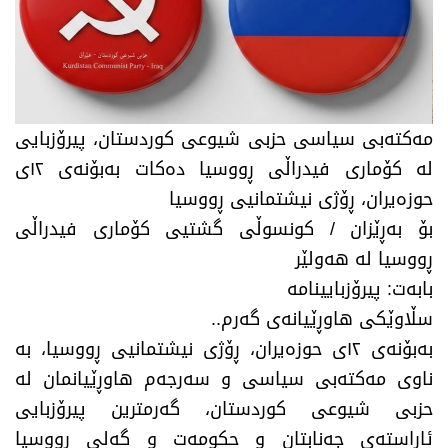
مەکتەبی سیاسی حزبی شیوعی کوردستان، پیرۆزبایی
لە کۆماری فیدراڵی ڕووسیا دەکات ​بەبۆنەی ١٢ی
حوزەیران، ڕۆژی نیشتمانیی ڕووسیا
​بۆ بەڕێزان / کونسوڵی گشتیی کۆماری فیدراڵی
ڕووسیا لە هەولێر
​بابەت: پیرۆزبایینامە
​سڵاوێکی هاوڕێیانەی گەرم..
​بەبۆنەی ١٢ی حوزەیران، ڕۆژی نیشتمانیی ڕووسیا، بە
ناوی مەکتەبی سیاسی و سەرجەم هاوڕێیانمان لە
حزبی شیوعی کوردستان، گەرمترین پیرۆزبایی
ئاراستەی جەنابتان و حکومەت و گەلی ڕووسیا