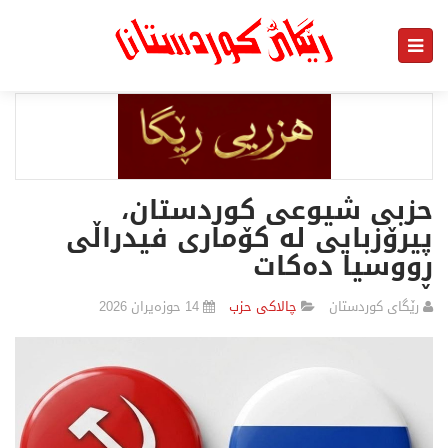
حزبی شیوعی کوردستان،
پیرۆزبایی لە کۆماری فیدراڵی
ڕووسیا دەکات
رێگای كوردستان
چالاكی حزب
14 حوزەیران 2026