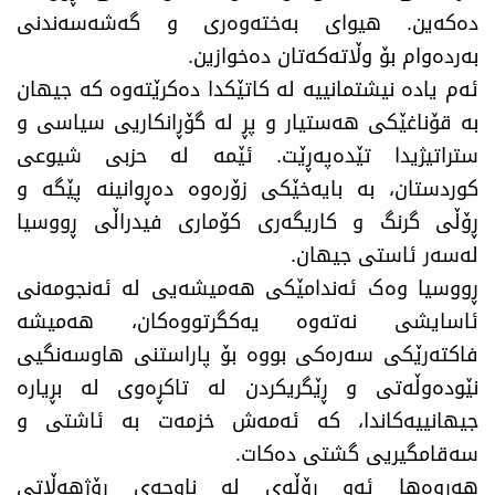
دەکەین. هیوای بەختەوەری و گەشەسەندنی
بەردەوام بۆ وڵاتەکەتان دەخوازین.
​ئەم یادە نیشتمانییە لە کاتێکدا دەکرێتەوە کە جیهان
بە قۆناغێکی هەستیار و پڕ لە گۆڕانکاریی سیاسی و
ستراتیژیدا تێدەپەڕێت. ئێمە لە حزبی شیوعی
کوردستان، بە بایەخێکی زۆرەوە دەڕوانینە پێگە و
ڕۆڵی گرنگ و کاریگەری کۆماری فیدراڵی ڕووسیا
لەسەر ئاستی جیهان.
ڕووسیا وەک ئەندامێکی هەمیشەیی لە ئەنجومەنی
ئاسایشی نەتەوە یەکگرتووەکان، هەمیشە
فاکتەرێکی سەرەکی بووە بۆ پاراستنی هاوسەنگیی
نێودەوڵەتی و ڕێگریکردن لە تاکڕەوی لە بڕیارە
جیهانییەکاندا، کە ئەمەش خزمەت بە ئاشتی و
سەقامگیریی گشتی دەکات.
​هەروەها ئەو ڕۆڵەی لە ناوچەی ڕۆژهەڵاتی