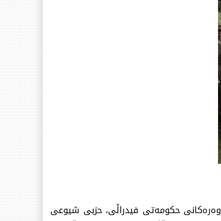
پەروەرەكانی حكومەتی فیدراڵی، حزبی شیوعی