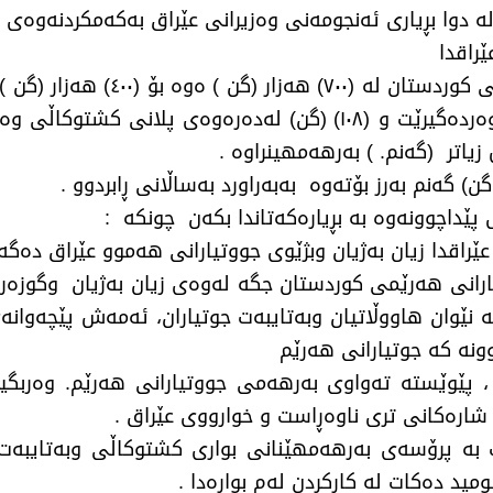
(گن) لە چوارچێوەی ( پلانی كشتوكاڵییدا ) وەردەگیرێت و (١٠٨) (گ
یاتر (گەنم. ) بەرهەمهینراوە .
 پێداچوونەوە بە بڕیارەكەتاندا بكەن چونكە :
ارانی هەرێمی كوردستان جگە لەوەی زیان بەژیان وگوزەر
ە نێوان هاووڵاتیان وبەتایبەت جوتیاران، ئەمەش پێچەوا
ونە كە جوتیارانی هەرێم
، پێوێستە تەواوی بەرهەمی جووتیارانی هەرێم. وەربگی
شارەكانی تری ناوەڕاست و خوارووی عێراق .
ێت بە پرۆسەی بەرهەمهێنانی بواری كشتوكاڵی وبەتایب
مید دەكات لە كاركردن لەم بوارەدا .