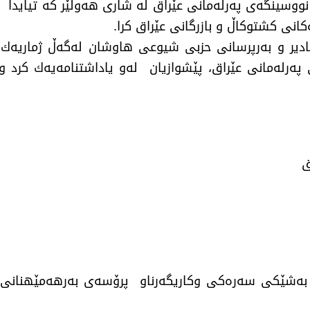
 نووسینگەی پەرلەمانی عێراق لە شاری هەولێر كە تیایدا 
انی كشتوكاڵ و بازرگانی عێراق كرا.
ادیر و بەرپرسانی حزبی شیوعی هاوشان لەگەڵ ژماریەك لە
پەرلەمانی عێراق، پێشوازیان لەو یاداشتنامەیەك كرد و ب
ق
بەشێكی سەرەكی وكاریگەرناو پرۆسەی بەرهەمێهنانی (