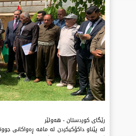
رێگای كوردستان - هەولێر
لە پێناو داكۆكیكردن لە مافە ڕەواكانی جوو