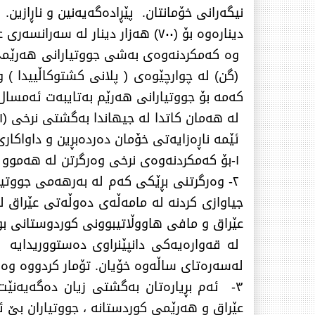
دینارەوە بۆ (٧٠٠) هەزار دینار لە سەرانسەری عێراقدا
كەمە بۆ جووتیارانی هەرێم بەتایبەت ئەمسال ز
لە هەمان كاتدا لە جیهاندا بەگشتی نرخی (١گن) گەنم بەرز بۆتەوە بەبەراورد بەساڵانی ڕابردوو .
ئێمە ناڕەزایەتی خۆمان دەردەبڕین و داواكاری
١-بۆ كەمكردنەوەی نرخی وەرگرتن لە هەموو عێراقدا زیان بەژیان وبژێوی جووتیارانی هەموو عێراق دەگەیەنێت .
٢- وەرگرتنی بڕێكی كەم لە بەرهەمی جووتی
جیاوازی كردنە لە مامەڵەی دەوڵەتی عێراق ل
عێراق و مافی هاووڵاتیبوونی كوردوستانی بو
لە قەوارەیەكی دانپێنراوی دەستووریدایە 
لەسەرەتای ساڵەوە خۆیان. تۆمار كردووە وە 
٣- ئەم بڕیارەتان بەگشتی زیان دەگەیەن
عێراق و هەرێمی كوردستانە ، جووتیاران بێ ئو