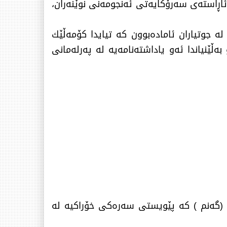
ئاڕاستەی سەرۆكایەتی ئەنجومەنی نوێنەران،
 جوتیاران ئامادەبوون كە تیایدا كۆمەڵێك
ەڵێنیاندا ئەو یاداشتەنامەیە لە پەرلەمانی
گەنم ) كە پێویستی سەرەكی خۆراكیە لە