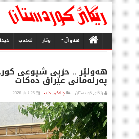
هەواڵ
وتار
ئەدەب
دیدا
هەولێر .. حزبی شیوعی کور
پەرلەمانی عێراق دەکات
رێگای كوردستان
چالاكی حزب
25 ئایار 2026