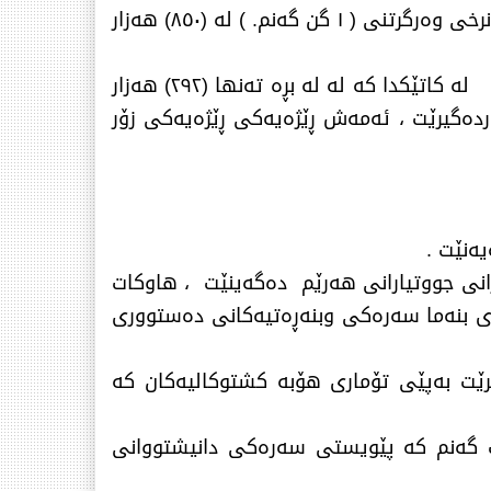
نیگەرانی خۆمانتان. پێڕادەگەیەنین و ناڕازین. لە دوا بڕیاری ئەنجومەنی وەزیرانی عێراق بەكەمكردنەوەی نرخی وەرگرتنی ( ١ گن گەنم. ) لە (٨٥٠) هەزار
وە كەمكردنەوەی بەشی جووتیارانی هەرێمی كوردستان لە (٧٠٠) هەزار (گن ) ەوە بۆ (٤٠٠) هەزار (گن ) لە كاتێكدا كە لە لە بڕە تەنها (٢٩٢) هەزار
ن) لەدەرەوەی پلانی كشتوكاڵی وەردەگیرێت ، ئەمەش ڕێژەیەكی ڕێژەیەكی زۆر
انی جووتیارانی هەرێم دەگەینێت ، هاوكات
نەی بنەما سەرەكی وبنەڕەتیەكانی دەستووری
رێت بەپێی تۆماری هۆبە كشتوكالیەكان كە
ەت گەنم كە پێویستی سەرەكی دانیشتووانی