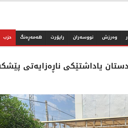
ر
وەرزش
نووسەران
راپۆرت
هەمەڕەنگ
حزب
دستان یاداشتێکی ناڕەزایەتی پێش