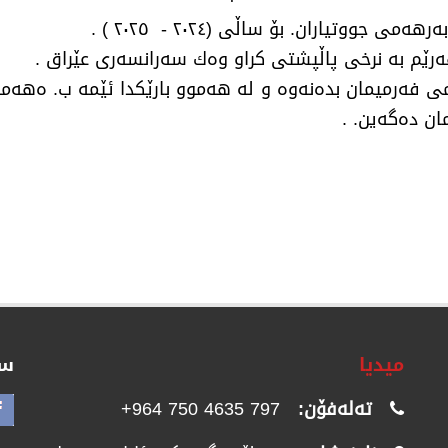
رین لەماوەی ( ١٥ ) ڕۆژدا وەڵامی فەرمیمان بدەنەوە و لە هەموو بارێكدا
مان دەگەین. .
میدیا
سۆ
تەلەفۆن:
797 4635 750 964+