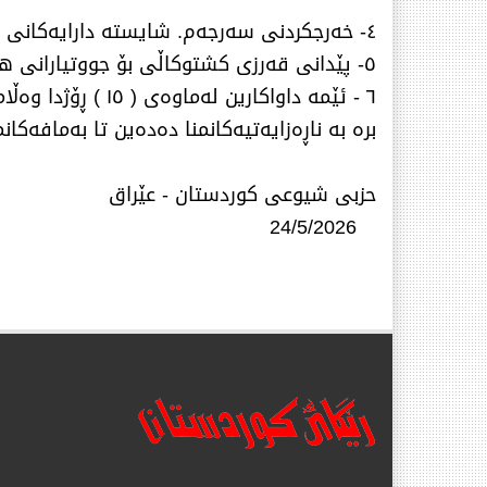
٤- خەرجكردنی سەرجەم. شایستە دارایەكانی بەرهەمی جووتیاران. بۆ ساڵی (٢٠٢٤ - ٢٠٢٥ ) .
٥- پێدانی قەرزی كشتوكاڵی بۆ جووتیارانی هەرێم بە نرخی پاڵپشتی كراو وەك سەرانسەری عێراق .
٦ - ئێمە داواكا
برە بە ناڕەزایەتیەكانمنا دەدەین تا بەمافەكان
حزبی شیوعی كوردستان - عێراق
24/5/2026