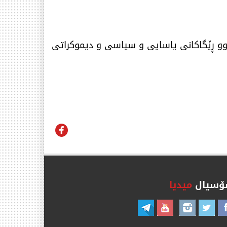
 ئێمە ب. ەهەموو ڕێگاكانی یاسایی و سیاسی و دیموكراتی
سیال
میدیا