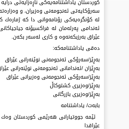
كوردستان یاداشتنامەیەكی ناڕەزایەتی درایە
سەرۆكایەتی ئەنجومەنی وەزیران، و وەزارەتەك
لە كۆنگرەیەكی رۆنامەوانی دا كە ژمارەك ك
ئەندامی پەرلەمان لە فراكسیۆنە جیاجیاكانی 
عێراق بەرزبكەنەوە و كاری لەسەر بكەن.
دەقی یاداشتنامەكە:
بەڕێز/سەرۆكی ئەنجومەنی نوێنەرانی عێراق
بەڕێزان /ئەندامانی ئەنجومەنی نوێنەرانی عێرا
بەڕێز/سەرۆكی ئەنجومەنی وەزیرانی عێراق
بەڕێز/وەزیری كشتوكاڵ
بەڕێز/وەزیری بازرگانی
بابەت/ یاداشتنامە
ئێمە جووتیارانی هەرێمی كوردستان وەك 
عێراقدا