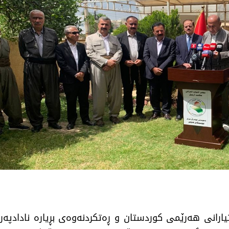
تیارانی هەرێمی كوردستان و ڕەتكردنەوەی بڕیارە ناداد