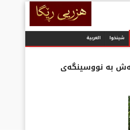
شينخوا
العربیة
کەش بە نووسینگەی