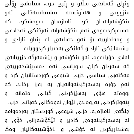
وێڕای گەیاندنی سڵاو و ڕێزی حزب، ستایشی ڕۆڵی
مێژوویی و هەڵوێستە نیشتمانییەکانی ئەو
تێکۆشەرانەیان کرد. ئاماژەیان بەوەشکرد، کە
بەسەرکردنەوەی ئەم تێکۆشەرانە ئەرکێکی ئەخلاقی
و وەفادارییە بۆ ئەو خەباتەی لە پێناو ئازادی و
نیشتمانێکی ئازاد و گەلێکی بەختیار کردوویانە.
​لەلای خۆیانەوە، ئەو تێکۆشەر و پێشمەرگە دێرینانەی
کە سەردان کران، سوپاسی ئەم دەسپێشخەرییەی
مەکتەبی سیاسی حزبی شیوعی کوردستانیان کرد و
ئەم جۆرە بەسەرکردنەوانەیان بە بەرز نرخاند، کە
بووەتە هۆی بەهێزکردنی گیانی متمانە و
پتەوترکردنی پەیوەندی نێوان نەوەکانی خەباتی حزب.
​جێگەی ئاماژەیە، حزبی شیوعی کوردستان بەردەوامە
لە بەسەرکردنەوەی کادیر و تێکۆشەرانی خۆی و
بەشداریکردن لە خۆشی و ناخۆشییەکانیان وەک