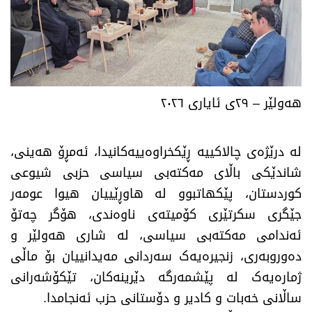
​هەولێر – ٢٩ی ئایاری ٢٠٢٦
​لە درێژەی چالاکییە ڕێکخراوەییەکانیدا، ئەمڕۆ هەینی،
شاندێکی باڵای مەکتەبی سیاسی حزبی شیوعی
کوردستان، پێکهاتبوو لە هاوڕێییان هیوا عومەر
جێگری سکرتێری کۆمیتەی ناوەندی، هۆگر چەتۆ
ئەندامی مەکتەبی سیاسی، لە شاری هەولێر و
دەوروبەری، زنجیرەیەک سەردانی مەیدانییان بۆ ماڵی
ژمارەیەک لە پێشمەرگە دێرینەکان، تێکۆشەرانی
ساڵانی خەبات و کادیر و دۆستانی حزب ئەنجامدا.