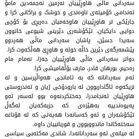
سەردانی ماڵی هاوڕێییان نەرمین نەجمەدین مامۆ
ئەندامی کۆمیتەی ناوەندی و خوشک و براکانی کرا و
جارێکی تر هاوڕێییان هاوخەمیان دەربڕی بۆ کۆچی
دوایی دایکیان، تێکۆشەری دێرینی شیوعی خاتوون
سەیدا حسێن، پاشان سەردانی ماڵی هەردوو
پێشمەرگەی دێرین خاڵە خولە و هاوڕێ هەڵکەوت کرا.
دواتر سەردانی ماڵی هاوڕێییان جەزا، نەمام مام
رەحیم، بورهان قادر، مارف بۆڵقامیشی کرا.
​ئەم سەردانانە کە بە ئامانجی هەواڵپرسین و لە
نزیکەوە ئاگاداربوون لە بارودۆخی ژیان و تەندروستی
هاوڕێیان ئەنجامدرا، جەختکردنەوە بوو لەسەر ئەو
پەیوەندییە بەهێزەی کە حزبەکەیان لەگەڵ
تێکۆشەران و ئەو کەسانەدا هەیەتی کە لە قۆناغە
سەختەکاندا ماندووبوون و قوربانییان داوە.
​لە میانەی ئەو سەردانانەدا، شاندی مەکتەبی سیاسی