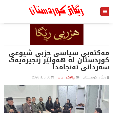
مەکتەبی سیاسی حزبی شیوعی
کوردستان لە هەولێر زنجیرەیەک
سەردانی ئەنجامدا
رێگای كوردستان
چالاكی حزب
30 ئایار 2026