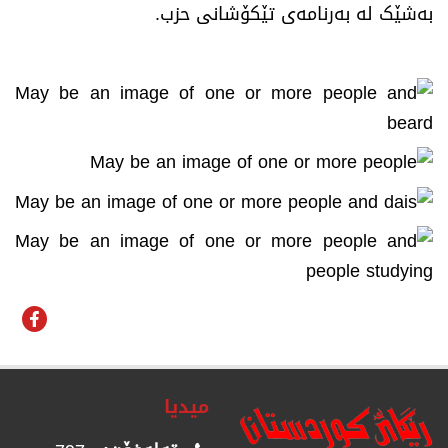
بەشێک لە بەرنامەی تێکۆشانی حزب.
میدیا