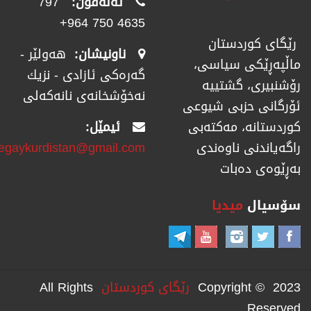
تەلەفۆن:
797
4635 750 964+
رێگای كوردستان
ناونیشان:
هەولێر -
ماڵپەڕێكی سیاسی،
گەرەکی ئازادی - نزیك
رۆشنبیری، گشتییە
نەخۆشخانەی نانەکەلی
ئۆرگانی حزبی شیوعی
ئیمێل:
كوردستانە، مەكتەبی
regaykurdistan@gmail.com
راگەیاندنی ناوەندی
بەڕێوەی دەبات
سۆسیال
میدیا
Copyright © 2023
رێگای كوردستان
All Rights
Reserved