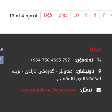
7
8
9
10
دواتر
كۆتا
لاپەڕە 4 لە 13
میدیا
سۆ
تەلەفۆن:
797 4635 750 964+
ناونیشان:
هەولێر - گەرەکی ئازادی - نزیك
نەخۆشخانەی نانەکەلی
ئیمێل:
regaykurdistan@gmail.com