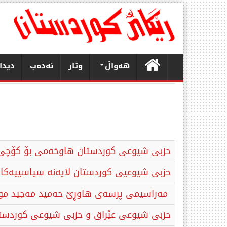
هەواڵ
وتار
ئەدەب
دیدا
حزبی شیوعی کوردستان هاوخەمی بۆ کۆچی 
حزبی شیوعیی كوردستان لایه‌نه سیاسییه‌‌كان 
مەراسیمی پرسەی هاوڕێ حەمید مەجید موس
حزبی شیوعی عێراق و حزبی شیوعی کوردستان