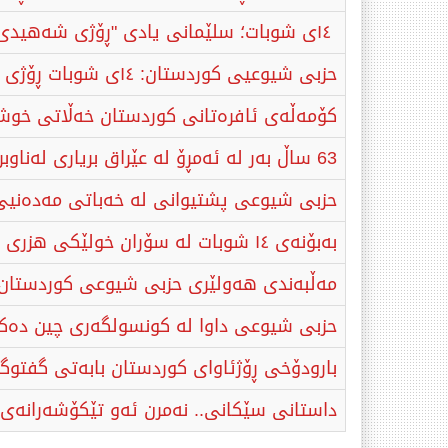
١٤ی شوبات؛ سلێمانی یادی "ڕۆژی شەهیدی شیوعی" بەرز ڕادەگرێت
حزبی شیوعیی كوردستان: ١٤ی شوبات ڕۆژی نوێكردنەوەی پەیمانی تێكۆشانی چینایەتی و نیشتمانییە
کۆمەڵەی ئافرەتانی کوردستان خەڵاتی خوش
63 ساڵ بەر لە ئەمڕۆ لە عێراق بریاری لەناوبردنی ئەندام و دۆستانی حزبی شیوعی درا
حزبی شیوعی پشتیوانی لە خەباتی مەدەنیی 
بەبۆنەی ۱٤ شوبات لە سۆران خولێکی هزری و پێگەیاندن بۆ کادیران کرایەوە
مەڵبەندی هەولێری حزبی شیوعی کوردستان 
حزبی شیوعی داوا له‌ كونسولگه‌ری چین ده‌كا
بارودۆخی ڕۆژئاوای كوردستان بابه‌تی گفتو
داستانی سێکانی.. نەمرن ئەو تێکۆشەرانەی ب