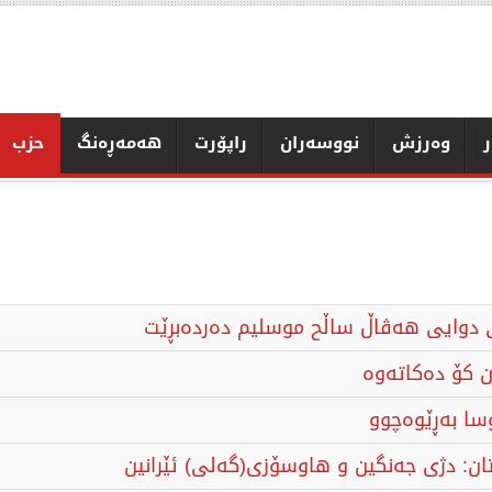
ر
وەرزش
نووسەران
راپۆرت
هەمەڕەنگ
حزب
دوایی هەڤاڵ ساڵح موسلیم دەردەبڕێت
كۆ ده‌كاته‌وه‌
ا بەڕێوەچوو
: ​دژی جەنگین و هاوسۆزی(گەلی) ئێرانین