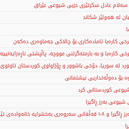
ا
رخی کارەبا ئامادەکاری بۆ چالاکی جەماوەری دەکەن
كاره‌با و به‌ بارمته‌گرتنی مووچه‌، پاڵپشتی ناڕه‌زایه‌تییه‌
د لە سوریا، دۆخی باشوور و ڕۆژاواوی كوردستان تاوتوێ د
ە بۆ دەوڵەتداریی نیشتمانی
یوعی کوردستانی کرد
خانەوادەی تێکۆشەران
ا