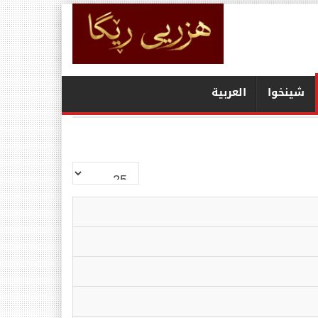
شينخوا
العربیة
نمایش
#