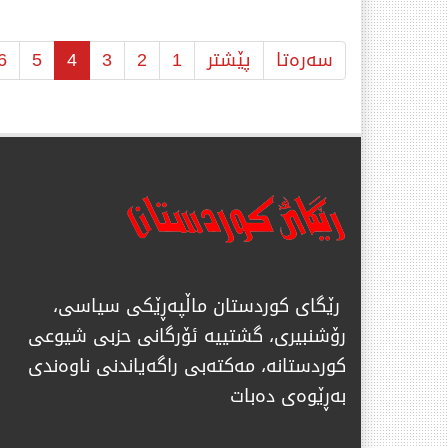
سەرەتا
پێشتر
1
2
3
4
5
6
رێگای كوردستان ماڵپەڕێكی سیاسی،
رۆشنبیری، گشتییە ئۆرگانی حزبی شیوعی
كوردستانە، مەكتەبی راگەیاندنی ناوەندی
بەڕێوەی دەبات