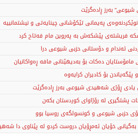
کە فریشتەی پێشکەش بە پەروین مام فەتاح کرد
مامۆستایان دەكات بۆ بەدیهێنانی مافە ڕەواكانیان
یادی ڕۆژی شەهیدی شیوعی بەرز ڕادەگرێت
ت پشتگیری له‌ رۆژاوای كوردستان بكه‌ن
گۆی حزبی شیوعی و كونسولگه‌ی روسیا بوو
ەگیانی خۆیان ئەمڕۆیان دروست کردو لە پێناوی دا شەهید ب