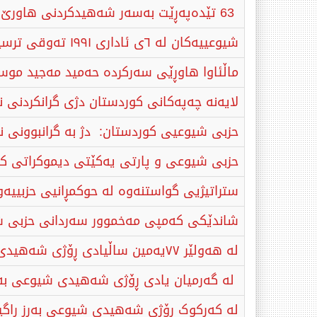
63 تێدەپەڕێت بەسەر شه‌هيدكردنى هاورێ سه‌لام عادل سكرتێرى حزبى شيوعى عێراق
شیوعییەکان لە ٦ی ئاداری ١٩٩١ تەوقی ترسیان لە هەولێر شکاند
ماڵئاوا هاوڕێی سەرکردە حەمید مەجید موس
لایەنە چەپەکانی کوردستان دژی گرانکردنی ن
حزبی شیوعیی كوردستان: دژ به‌ گرانبوونی نرخی 
حزبی شیوعی و پارتی یەکێتی دیموکراتی کور
ستراتیژیی گواستنەوە لە حوکمڕانیی حزبییەو
شاندێکی کەمپی مەخموور سەردانی حزبی ش
لە هەولێر ٧٧یەمین ساڵیادی ڕۆژی شەهیدی شیوعی بەرز ڕاگیرا
لە گەرمیان یادی ڕۆژی شەهیدی شیوعی بەرز ڕاگیرا و ١٠٨ قەڵغانی سەروەری بەخشرایە 
لە کەرکوک ڕۆژی شەهیدی شیوعی بەرز ڕاگیر