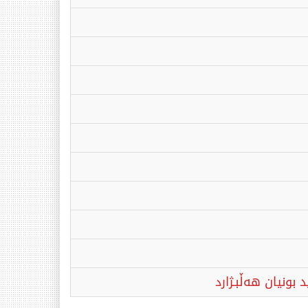
ونیان هەڵبـژارد