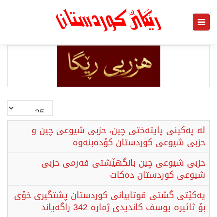
نمایش
#
لە پەکینی پایتەختی چین، حزبی شیوعی چین و
حزبی شیوعی کوردستان کۆدەبنەوە
حزبی شیوعی چین بانگهێشتی فەرمی حزبی
شیوعی کوردستان دەکات
یەکێتی گشتی قوتابیانی کوردستان پشتگیری خۆی
بۆ ثائیرە یوسف کاندیدی ژمارە 342 راگەیاند