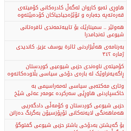
هاوڕی ئەبو کاروان لەگەڵ کادرەکانی کۆمیتەی
قەرەتەپە جەبارە و تۆێژەجیاجیاکان کۆدەبێتەوە
هەولێر .. سمینارێك بۆ تایبەتمەندی ئافرەتانی
شیوعی ئه‌نجامدرا
بەرنامەی هەڵبژاردنی ثائرة یوسف عزیز، کاندیدی
ژمارە ٣٤٢
کۆمیتەی ناوەندی حزبی شیوعیی کوردستان
ڕاگەیەنراوێک لە بارەی دۆخی سیاسی بڵاودەکاتەوە
وتاری مەكتەبی سیاسی لەمەراسیمی بە
خاکسپاردنی هاوڕێی سەركردە عومه‌ر عەلی شێخ
حزبی شیوعی كوردستان و كۆمەڵی دادگەریی
هەماهەنگی لایەنەکانی ئۆپۆزسیۆن بەگرنگ دەزانن
بۆ گەیشتن بەدۆخی باشتر حزبی شیوعی گفتوگۆ