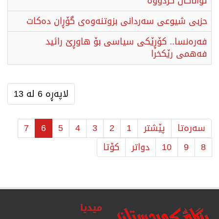
تواناكان كردووە
حزبی شیوعی سەردانی بزوتنەوەی گۆڕان دەکات
فەرەنسا.. كۆڕێكی سیاسی بۆ هاوڕێ رائید
فەهمی رێكخرا
لاپەڕە 6 لە 13
سەرەتا
پێشتر
1
2
3
4
5
6
7
8
9
10
دواتر
كۆتا
میدیا