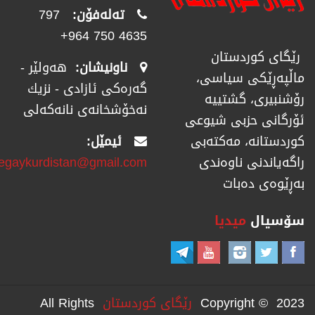
تەلەفۆن:
797
4635 750 964+
رێگای كوردستان
ناونیشان:
هەولێر -
ماڵپەڕێكی سیاسی،
گەرەکی ئازادی - نزیك
رۆشنبیری، گشتییە
نەخۆشخانەی نانەکەلی
ئۆرگانی حزبی شیوعی
ئیمێل:
كوردستانە، مەكتەبی
regaykurdistan@gmail.com
راگەیاندنی ناوەندی
بەڕێوەی دەبات
سۆسیال
میدیا
Copyright © 2023
رێگای كوردستان
All Rights