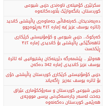
سکرتێری کۆمیتەی ناوەندی حزبی شیوعی
کوردستان، بانگەوازێک بڵاودەکاتەوه
دەربەندیخان..کەرنەڤاڵی جەماوەری پاڵپشتی کاندید
(ثائره‌ یوسف عزیز )بە ژمارە ۳٤۲ بەڕێوەچوو
کەرکوک.. حزبی شیوعی و کۆمۆنیستی کرێکاری
ئاهەنگێکی پاڵپشتی بۆ کاندیدی ژمارە ۳٤۲
ڕێکخست
هەولێر .. پێشمەرگە دێرینەکان پشتیوانیی لە ثائرة
یوسف عزیز کاندیدی ژمارە 342 دەکەن
حزبی کۆمۆنیستی کرێکاری کوردستان پاڵپشتی خۆی
بۆ ثائرە یوسف عەزیز ڕاگەیاند
حزبی شیوعی کوردستان و سەرۆککۆماری عێراق
جەخت لەسەر چارەسەکردنی پرسی مووچەی
هەرێمی کوردستان دەکەنەوە