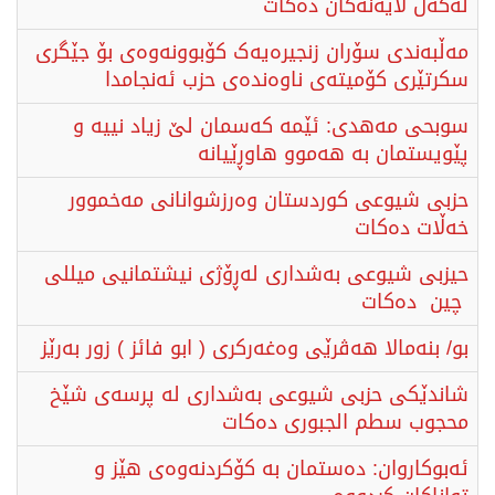
لەگەڵ لایەنەكان دەكات
مەڵبەندی سۆران زنجیرەیەک کۆبوونەوەی بۆ جێگری
سکرتێری کۆمیتەی ناوەندەی حزب ئەنجامدا
سوبحی مەهدی: ئێمە کەسمان لێ زیاد نییە و
پێویستمان بە هەموو هاوڕێیانە
حزبی شیوعی کوردستان وەرزشوانانی مەخموور
خەڵات دەکات
حیزبی شیوعی بەشداری لەڕۆژی نیشتمانیی میللی
چین دەكات
بو/ بنەمالا هەڤرێی وەغەركری ( ابو فائز ) زور بەرێز
شاندێکی حزبى شيوعى بەشداری لە پرسەی شێخ
محجوب سطم الجبوری دەکات
ئەبوكاروان: دەستمان بە كۆكردنەوەی هێز و