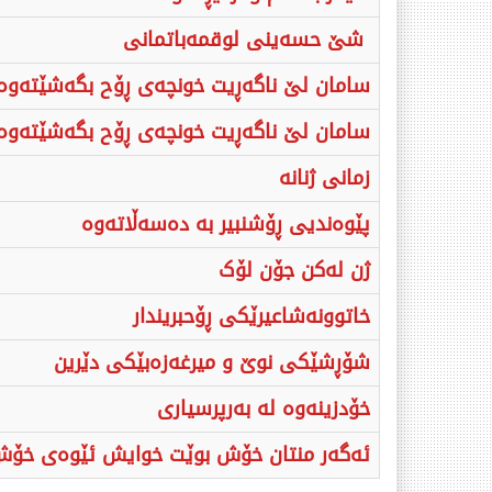
شێ حسەینی لوقمەباتمانی
سامان لێ ناگەڕیت خونچەی ڕۆح بگەشێتەوە
سامان لێ ناگەڕیت خونچەی ڕۆح بگەشێتەوە
زمانی ژنانە
پێوه‌ندیی ڕۆشنبیر به‌ ده‌سه‌ڵاته‌وه‌
‌ژن له‌کن جۆن لۆک‌
خاتوونه‌شاعیرێکی ڕۆحبریندار
شۆڕشێکی نوێ و میرغەزەبێکی دێرین
خۆدزینەوە لە بەرپرسیاری
ئەگەر منتان خۆش بوێت خوایش ئێوەی خۆ