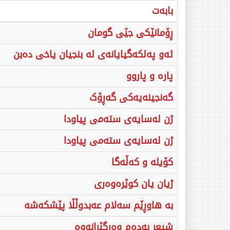
بابەت
ڕۆمانێکی جێی گومان
ئه‌و په‌لکه‌گیایانه‌‌ی له‌ بنجیان یاخی ده‌بن
پارە و پاروو
گەنجینەیەکی گەڕۆک
ژن لەسایەی ستەمی پیاودا
ژن لەسایەی ستەمی پیاودا
کۆیلە و کەڵەگا
ژیان یان کوێرەوەری
بە هاوڕێم سەلام عەبدوڵڵا پێشکەشە
شیعر بەدەم وەرگێڕانەوە