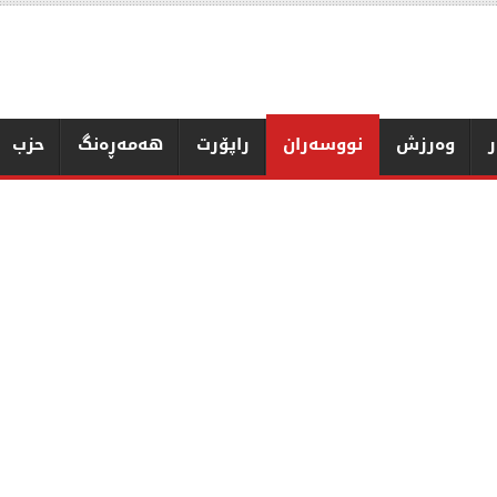
ر
وەرزش
نووسەران
راپۆرت
هەمەڕەنگ
حزب