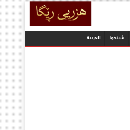
شينخوا
العربیة