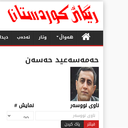
هەواڵ
وتار
ئەدەب
دیدا
حەمەسەعید حەسەن
ناوی نووسەر
نمایش #
فیلتر
پاک کردن