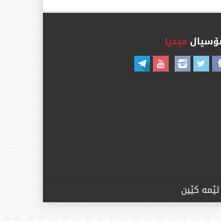
سیال
میدیا
ئێمە کێین