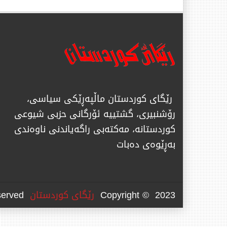
رێگای كوردستان ماڵپەڕێكی سیاسی،
رۆشنبیری، گشتییە ئۆرگانی حزبی شیوعی
كوردستانە، مەكتەبی راگەیاندنی ناوەندی
بەڕێوەی دەبات
Copyright © 2023
رێگای كوردستان
All Rights Reserved