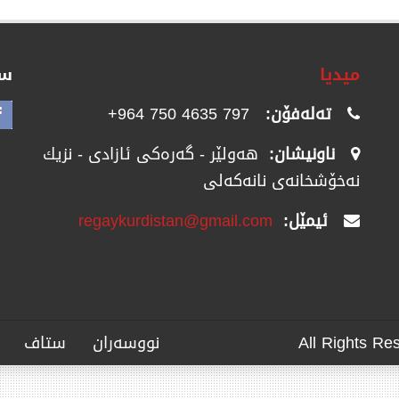
میدیا
سۆ
تەلەفۆن:
797 4635 750 964+
ناونیشان:
هەولێر - گەرەکی ئازادی - نزیك
نەخۆشخانەی نانەکەلی
ئیمێل:
regaykurdistan@gmail.com
نووسەران
ستاف