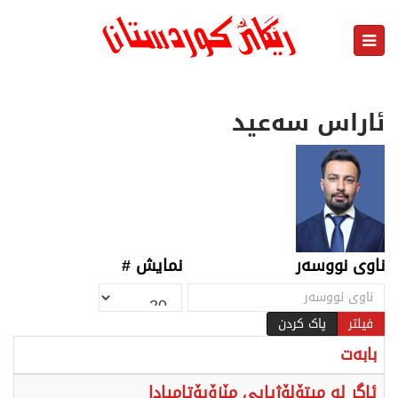
ئاراس سەعید
ناوی نووسەر
نمایش #
فیلتر
پاک کردن
بابەت
ئاگر لە میتۆلۆژیایی مێزۆپۆتامیادا