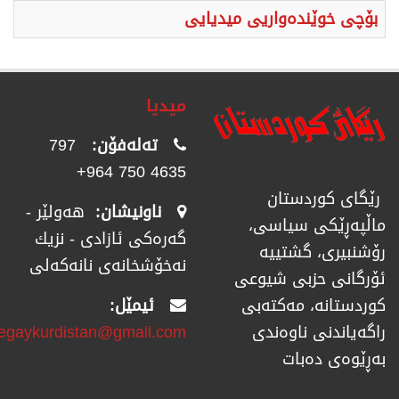
بۆچی خوێندەواریی میدیایی
میدیا
تەلەفۆن:
797
4635 750 964+
رێگای كوردستان
ناونیشان:
هەولێر -
ماڵپەڕێكی سیاسی،
گەرەکی ئازادی - نزیك
رۆشنبیری، گشتییە
نەخۆشخانەی نانەکەلی
ئۆرگانی حزبی شیوعی
ئیمێل:
كوردستانە، مەكتەبی
regaykurdistan@gmail.com
راگەیاندنی ناوەندی
بەڕێوەی دەبات