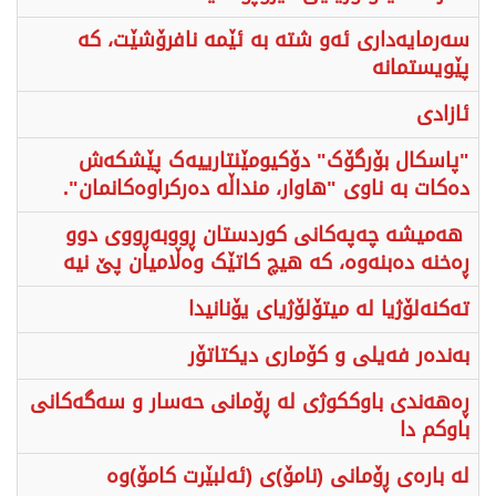
سەرمایەداری ئەو شتە بە ئێمە نافرۆشێت، کە
پێویستمانە
ئازادی
"پاسکال بۆرگۆک" دۆکیومێنتارییەک پێشکەش
دەکات بە ناوی "هاوار، منداڵە دەرکراوەکانمان".
هەمیشە چەپەکانی کوردستان ڕووبەڕووی دوو
ڕەخنە دەبنەوە، کە هیچ کاتێک وەڵامیان پێ نیە
تەکنەلۆژیا لە میتۆلۆژیای یۆنانیدا
بەندەر فەیلی و کۆماری دیکتاتۆر
ڕەهەندی باوککوژی لە ڕۆمانی حەسار و سەگەکانی
باوکم دا
لە بارەی ڕۆمانی (نامۆ)ی (ئەلبێرت کامۆ)وە