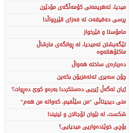
میدیا، ئەهریمەنی کۆمەڵگەی مۆدێرن
پرسی حەقیقەت لە فەزای ڤێرچواڵدا
مامۆستا و فێرخواز
تێگەیشتن لەمیدیا، لە ڕوانگەی مارشاڵ
ماکلۆهانەوە
دەربارەی ساختە هەواڵ
چۆن سەیری تەلەفزیۆن بکەین
ژیان لەگەڵ ژیریی دەستکرددا بەرەو کوێ دەڕوات؟
منی دیجیتاڵی "من سێڵفیم، کەواتە من هەم"
شکست، لە نێوان ئۆجالان و لینیندا
بۆچی خوێندەواریی میدیایی؟