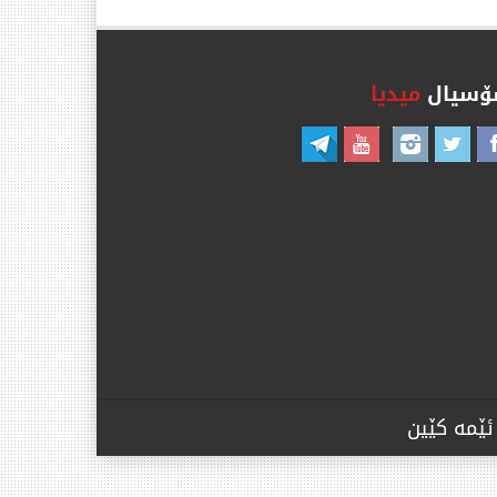
سیال
میدیا
ئێمە کێین