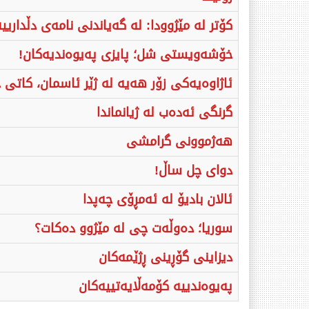
کۆتر لە مێژوودا: لە گەیاندنی نامەی دڵداریی
خۆشەویستی شل؛ پایزی پەیوەندیەکان!
ئاژاوەیەکی زۆر هەیە لە ژێر ئاسمان، کاتی 
گرنگی ئەدەب لە ژیانماندا
هەژموونی گرامشی
دوای چل ساڵ!
ئالان بادیۆ لە ئەمڕۆی چەپدا
سوریا؛ دەوڵەت چی لە مێژوو دەکات؟
دیزاینی گۆڕینی ڕژێمەکان
پەیوەندییە کۆمەڵایەتیيەکان