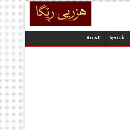
شينخوا
العربیة