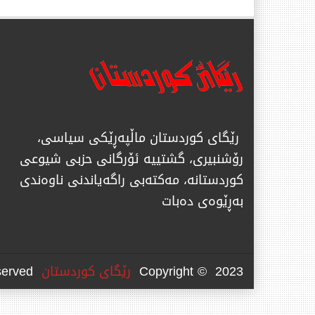
رێگای كوردستان ماڵپەڕێكی سیاسی،
رۆشنبیری، گشتییە ئۆرگانی حزبی شیوعی
كوردستانە، مەكتەبی راگەیاندنی ناوەندی
بەڕێوەی دەبات
Copyright © 2023
رێگای كوردستان
All Rights Reserved