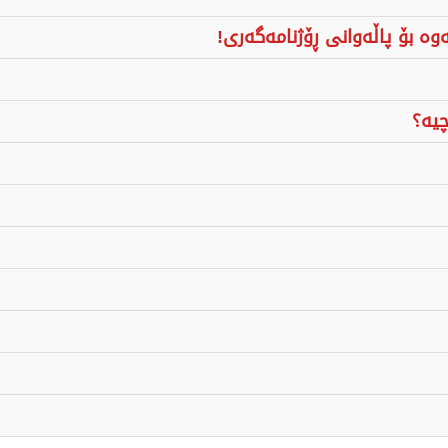
ەوە بۆ پاڵەوانی ڕۆژنامەگەری!
چیە؟