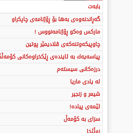
بابەت
گەڕاندنەوەی بەها بۆ ڕۆژنامەی چاپکراو
مارکس وەکو ڕۆژنامەنووس !
چاوپیکەوتنەکەی ڤلادیمێر پوتین
پیاسەیەك بە ئایندەی ڕێکخراوەکانی کۆمە
درزەکانی سیستەم
لە یادی ماریا
شیعر و زنجیر
ئێمەی پیادە!
سزای بە کۆمەڵ
زوڵێخا