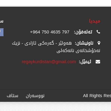
میدیا
سۆ
تەلەفۆن:
797 4635 750 964+
ناونیشان:
هەولێر - گەرەکی ئازادی - نزیك
نەخۆشخانەی نانەکەلی
ئیمێل:
regaykurdistan@gmail.com
نووسەران
ستاف