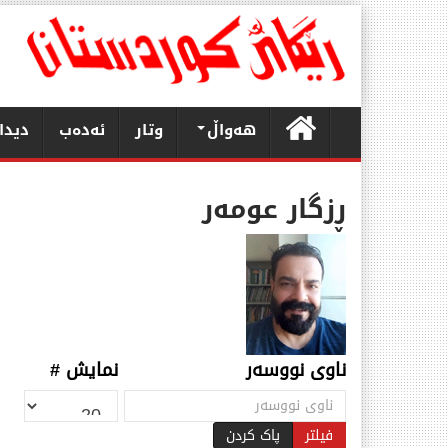
هەواڵ
وتار
ئەدەب
دیدا
ڕزگار عومەر
ناوی نووسەر
نمایش #
فیلتر
پاک کردن