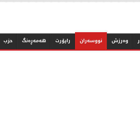
ر
وەرزش
نووسەران
راپۆرت
هەمەڕەنگ
حزب