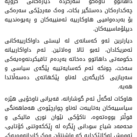
داهاتوو تاوەکو سەرکردە دیارەکانی گروپە
چەکدارەکان دەستگیر بکات، وەک مەرجێکی سەرەکی
بۆ بەردەوامیی هاوکارییە ئەمنییەکان و پەیوەندییە
دیپلۆماسییەکان.
​دیارترین ئەو کەسانەی لە لیستی داواکارییەکانی
ئەمریکادان، ئەبو ئالا وەلائین. ئەم داواکارییانە
حکومەتی داهاتوو دەخاتە بەردەم تاقیکردنەوەیەکی
سەخت، چونکە ئەم کەسایەتییە پێگەی سیاسی و
سەربازیی کاریگەری لەناو پێکهاتەی دەسەڵاتدا
هەیە.
​هاوکات لەگەڵ ئەم گوشارانە، قەیرانی ناوخۆیی هێزە
سیاسییەکان بەتایبەت لەناو چوارچێوەی هەماهەنگی
قوڵتر بووەتەوە، ناکۆکی نێوان نوری مالیکی و
محەمەد شیاع سودانی ڕێگرە لە ڕێککەوتنی کۆتایی،
ئەوەش لەکاتێکدایە کە واشنتۆن وەک کاردانەوەیەک،