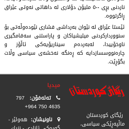
ناردنی بڕی ٥٠٠ ملیۆن دۆلاری لە داهاتی نەوتی عێراق
ڕاگرتووە.
ئێستا عێراق لە نێوان بەرداشی فشاری نێودەوڵەتی بۆ
سنووردارکردنی میلیشیاکان و پاراستنی سەقامگیری
ناوخۆییدا، لەبەردەم سیناریۆیەکی ئاڵۆز و
چارەنووسسازدایە کە ڕەنگە نەخشەی سیاسی وڵات
بگۆڕێت.
میدیا
تەلەفۆن:
797
4635 750 964+
رێگای كوردستان
ناونیشان:
هەولێر -
ماڵپەڕێكی سیاسی،
گەرەکی ئازادی - نزیك