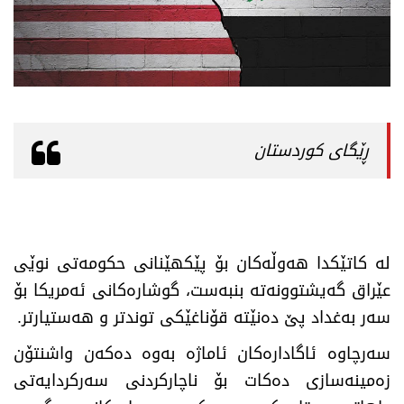
ڕێگای کوردستان
​لە کاتێکدا هەوڵەکان بۆ پێکهێنانی حکومەتی نوێی
عێراق گەیشتوونەتە بنبەست، گوشارەکانی ئەمریکا بۆ
سەر بەغداد پێ دەنێتە قۆناغێکی توندتر و هەستیارتر.
سەرچاوە ئاگادارەکان ئاماژە بەوە دەکەن واشنتۆن
زەمینەسازی دەکات بۆ ناچارکردنی سەرکردایەتی