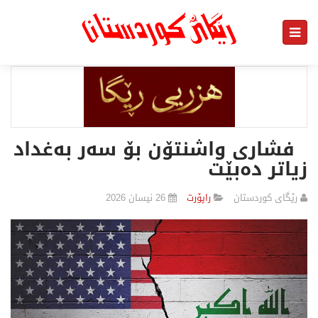
فشاری واشنتۆن بۆ سەر بەغداد
زیاتر دەبێت
رێگای كوردستان
راپۆرت
26 نیسان 2026