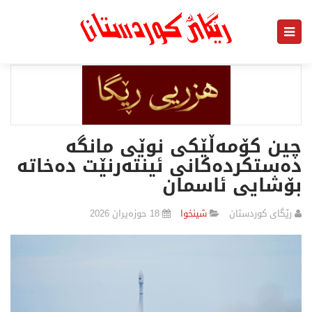
چین کۆمەڵێکى نوێی مانگە
دەستکردەکانی ئینتەرنێت دەخاتە
بۆشایی ئاسمان
رێگای كوردستان
شينخوا
18 حوزەیران 2026