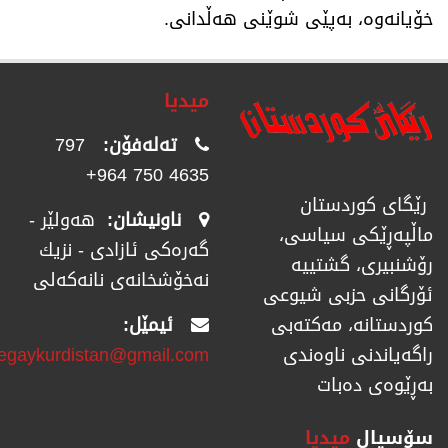
خۆیانەوە، بەپێی شوێنی هەڵدانی.
میدیا
تەلەفۆن:
797
4635 750 964+
رێگای كوردستان
ناونیشان:
هەولێر -
ماڵپەڕێكی سیاسی،
گەرەکی ئازادی - نزیك
رۆشنبیری، گشتییە
نەخۆشخانەی نانەکەلی
ئۆرگانی حزبی شیوعی
ئیمێل:
كوردستانە، مەكتەبی
regaykurdistan@gmail.com
راگەیاندنی ناوەندی
بەڕێوەی دەبات
سۆسیال
میدیا