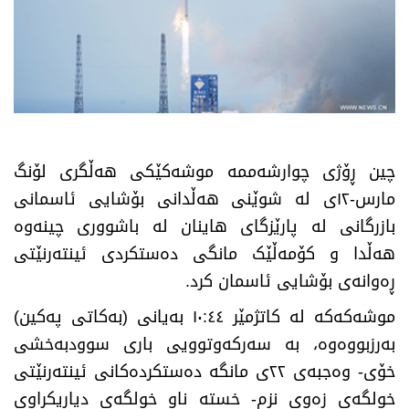
چین ڕۆژی چوارشەممە موشەکێکی هەڵگری لۆنگ
مارس-١٢ی لە شوێنی هەڵدانی بۆشایی ئاسمانی
بازرگانی لە پارێزگای هاینان لە باشووری چینەوە
هەڵدا و کۆمەڵێک مانگی دەستکردی ئینتەرنێتی
ڕەوانەی بۆشایی ئاسمان کرد.
موشەکەکە لە کاتژمێر ١٠:٤٤ بەیانی (بەکاتی پەکین)
بەرزبووەوە، بە سەرکەوتوویی باری سوودبەخشی
خۆی- وەجبەی ٢٢ی مانگە دەستکردەکانی ئینتەرنێتی
خولگەی زەوی نزم- خستە ناو خولگەی دیاریکراوی