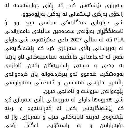
سەربازی پێشکەش کرد، کە ڕۆژی چوارشەممە لە
زانکۆی بەرگری نیشتمانی لە پەکین بەڕێوەچوو.
شی خوازیاری دیدگایەکی سیاسی نوێ بوو بۆ
ئاهەنگگێڕان بەبۆنەی سەدەمین ساڵیادی دامەزراندنی
PLA کە لە ساڵی 2027 یادی دەکرێتەوە. شی داوای
لە بەرپرسانی باڵای سەربازی کرد کە پێشەنگایەتی
بکەن لە ئەنجامدانی چالاکییە سیاسییەکانی ناو پارتدا
بە جددی و قسەی ڕاستییەکان بکەن. ئاماژەی
بەوەشکرد، هەموو ئەو بیرکردنەوانە یان کردەوانەی
پاڵنەری قازانجی شەخسی و گەندەڵی بەتەواوەتی
پێچەوانەی سروشت و ئامانجی حیزبن.
شی هەروەها داوای لە بەرپرسانی باڵای سەربازی کرد
کە پێشەنگایەتی بکەن لە گەڕاندنەوە و بردنە
پێشەوەی نەریتە نایابەکانی حیزب و سەربازی، واز لە
خۆبەزلزانین و بە ڕاستگۆیی لەگەڵ ڕۆحی