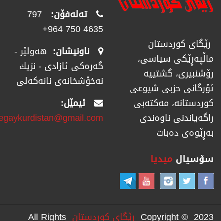
تەلەفۆن:
797
4635 750 964+
رێگای كوردستان
ناونیشان:
هەولێر -
ماڵپەڕێكی سیاسی،
گەرەکی ئازادی - نزیك
رۆشنبیری، گشتییە
نەخۆشخانەی نانەکەلی
ئۆرگانی حزبی شیوعی
ئیمێل:
كوردستانە، مەكتەبی
regaykurdistan@gmail.com
راگەیاندنی ناوەندی
بەڕێوەی دەبات
سۆسیال
میدیا
Copyright © 2023
رێگای كوردستان
All Rights