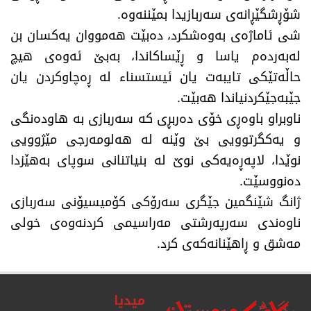
شۆڕشگێڕانەی سەربازیدا بمێننەوە.
شی ئاماژەی بەوەشکرد، دەبێت هەمووان یەکسان بن
لەبەردەم یاسا و ڕێساکاندا، بەبێ ئەوەی هیچ
حاڵەتێکی تایبەت یان ئیستسناء لە ڕەچاوکردن یان
جێبەجێکردنیاندا هەبێت.
ناوبراو باوەڕی خۆی دەربڕی کە سەربازی بە هاودەنگی
و یەکگرتوویی بێ وێنە لە هەلومەرجی مێژوویی
نوێدا، لاپەڕەیەکی نوێ لە بنیاتنانی سوپای بەهێزدا
دەنووسێت.
ژانگ شێنگمین جێگری سەرۆکی کۆمیسیۆنی سەربازی
ناوەندی سەرپەرشتی مەراسیمی کردنەوەی خولی
مەشق و ڕاهێنانەکەی کرد.
میدیا