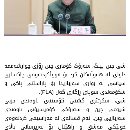
شی جین پینگ، سەرۆک کۆماری چین ڕۆژی چوارشەممە
داوای لە هەوڵەکان کرد بۆ قووڵکردنەوەی چاکسازی
سیاسی لە بواری سەربازیدا بۆ پاراستنی پاکی و
شکۆمەندی سوپای ڕزگاری گەل (PLA).
شی، سکرتێری گشتی کۆمیتەی ناوەندی حزبی
شیوعی چین و سەرۆکی کۆمیسیۆنی ناوەندی
سەربازیی چین، ئەم قسانەی لە مەراسیمی کردنەوەی
خولێکی مەشق و ڕاهێنان بۆ بەرپرسانی باڵای