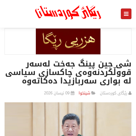
شی جین پینگ جەخت لەسەر
قووڵکردنەوەی چاکسازی سیاسی
لە بواری سەربازیدا دەکاتەوە
رێگای كوردستان
شينخوا
09 نیسان 2026